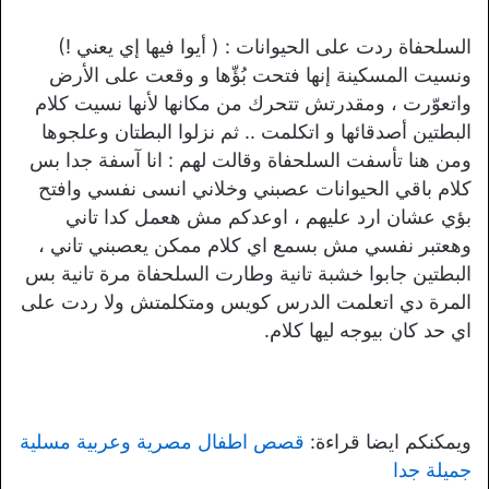
السلحفاة ردت على الحيوانات : ( أيوا فيها إي يعني !)
ونسيت المسكينة إنها فتحت بُؤّها و وقعت على الأرض
واتعوّرت ، ومقدرتش تتحرك من مكانها لأنها نسيت كلام
البطتين أصدقائها و اتكلمت .. ثم نزلوا البطتان وعلجوها
ومن هنا تأسفت السلحفاة وقالت لهم : انا آسفة جدا بس
كلام باقي الحيوانات عصبني وخلاني انسى نفسي وافتح
بؤي عشان ارد عليهم ، اوعدكم مش هعمل كدا تاني
وهعتبر نفسي مش بسمع اي كلام ممكن يعصبني تاني ،
البطتين جابوا خشبة تانية وطارت السلحفاة مرة تانية بس
المرة دي اتعلمت الدرس كويس ومتكلمتش ولا ردت على
اي حد كان بيوجه ليها كلام.
ويمكنكم ايضا قراءة:
قصص اطفال مصرية وعربية مسلية
جميلة جدا