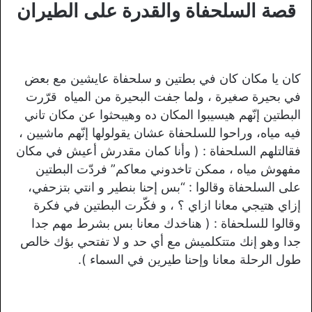
قصة السلحفاة والقدرة على الطيران
كان يا مكان كان في بطتين و سلحفاة عايشين مع بعض
في بحيرة صغيرة ، ولما جفت البحيرة من المياه قرّرت
البطتين إنّهم هيسيبوا المكان ده وهيبحثوا عن مكان تاني
فيه مياه، وراحوا للسلحفاة عشان يقولولها إنّهم ماشيين ،
فقالتلهم السلحفاة : ( وأنا كمان مقدرش أعيش في مكان
مفهوش مياه ، ممكن تاخدوني معاكم” فردّت البطتين
على السلحفاة وقالوا : “بس إحنا بنطير و انتي بتزحفي،
إزاي هتيجي معانا ازاي ؟ ، و فكّرت البطتين في فكرة
وقالوا للسلحفاة : ( هناخدك معانا بس بشرط مهم جدا
جدا وهو إنك متتكلميش مع أي حد و لا تفتحي بؤك خالص
طول الرحلة معانا وإحنا طيرين في السماء ).