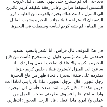
بجد حتى انه لم يسترح حتى ينهي العمل ، قبل غروب
الشمس استيقظ فراس وغادر رفقة شقيقه كريم عائدين
الى المنزل ، كانت هناك بحيرة بالقرب من الغابة ، قرر
الشقيقان الاستراحة قليلا بجانب البحيرة وشرب القليل
من المياه ، لم ينتبه كريم لفأسه وسقطت في البحيرة.
في هذا الموقف قال فراس : انا اشعر بالتعب الشديد
فمعدتي مازالت تؤلمني حاول ان تستخرج فأسك من قاع
البحيرة يا كريم والا عاقبك صاحب العمل وطردك ، انا
سأعود الى المنزل لاستريح قليلا ، جلس كريم حزينا
بمفرده على ضفة البحيرة ، فجأة ظهر من قاع البحيرة
رجل عجوز ، قال الرجل العجوز : ماذا بك يا بني لماذا انت
حزين هكذا ؟ ، قال كريم :لقد اضعت فأسي في البحيرة
واذا لم اعثر عليها فسوف يطردني صاحب العمل من
عملي ولا ادري ماذا افعل ، قال الرجل العجوز : انتظرني
هنا.