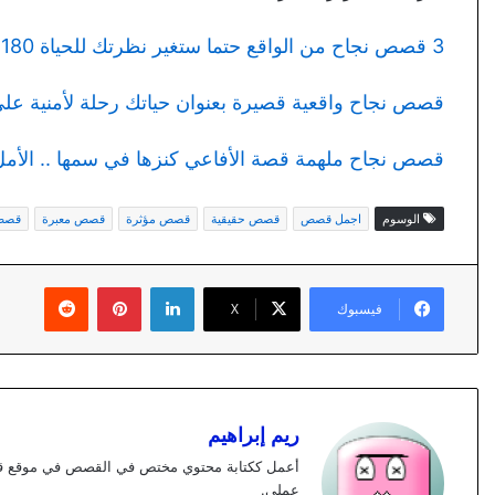
3 قصص نجاح من الواقع حتما ستغير نظرتك للحياة 180 درجة
قصص نجاح واقعية قصيرة بعنوان حياتك رحلة لأمنية عل
قصص نجاح ملهمة قصة الأفاعي كنزها في سمها .. الأمل 
الوسوم
اجمل قصص
قصص حقيقية
قصص مؤثرة
قصص معبرة
قصص 
لينكدإن
بينتيريست
فيسبوك
X
ريم إبراهيم
عملي.