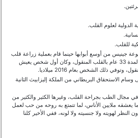
ئتين.
ة جينيس من أوسع أبوابها حينما قام بعملية زراعة قلب
لرجل إنجليزي يدعى “جون مكافيرتي” والذي عاش لمدة 33 عام بالقلب المنقول، وكان أول شخص يعيش
وفي ذلك الشخص بعام 2016 ميلاديا.
وب على وسام الاستحقاق البريطاني من الملكة إليزابيث الثانية
 في مجال الطب بجراحة القلب، وغيرها الكثير والكثير من
ما يعشقه ملايين الأناس، لما تتمتع به روحه من حب لعمل
النظر لهويته ولا جنسيته ولا لونه، ففي الأخير كلنا