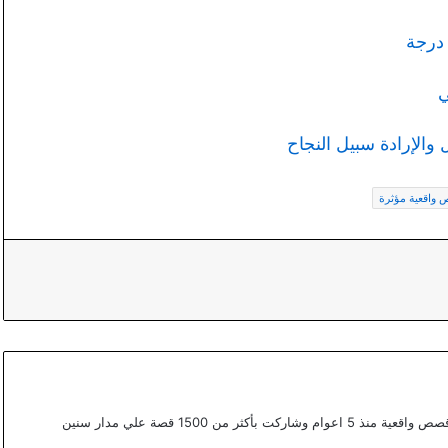
ي
والإرادة سبيل النجاح
واقعية مؤثرة
أعمل ككتابة محتوي مختص في القصص في موقع قصص واقعية منذ 5 اعوام وشاركت بأكثر من 1500 قصة علي مدار سنين