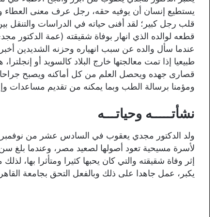
يستطيع إنسان أن يوفيه حقه، رجل عرف معنى العطاء و
قلب رجل كبير؛ لقد أفنى حياته في الدراسات والتنقل بين 
قطعه لوالده الذي انهار بوفاة شقيقته (عمة الدكتور مج
عندما سأل والده عن سبب انهياره وحزنه الشديدين أخبره
طبيعيا إذا تمت معالجتها خارج البلاد كالسويد أو إنجلتر
قصارى جهده ويحصل العلم من كل أماكنه ويصبح جراحا لل
ومؤمنا برسالة الطب وبما يمكنه من تقديم مساعدات وإنق
نشأتـــــه وحياتـــه
لأسرة مسيحية تعود أصولها لصعيد مصر، وعندما بلغ سن 
إثر وفاة شقيقته والتي كان يحبها كثيرا ومتأثرا بها، لذ
يكبر، عمل جاهدا على ذلك وبالفعل التحق بجامعة الق