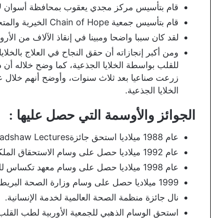
قام بتأسيس مركز مجدي يعقوب بمحافظة أسوان لأمراض الق
قام بتأسيس جمعية Chain of Hope الخيرية والمتخصصة برعاية أطفال دول العالم الثالث.
لقد كان سببا واضحا ومبينا في إنقاذ الآلاف من الأر
ومن أكبر إنجازاته أن حقق النجاح في العلاج بالخل
للقلب بواسطة الخلايا الجذعية، كما وضح خلاله أن 
زرعت صناعيا بعد ثلاث سنوات، وأوضح أنهم خلال 
الخلايا الجذعية.
الجوائز والأوسمة التي حصل عليها :
عام 1988 ميلاديا استحق جائزةBradshaw Lectures لأساتذة الكلية الملكية للطب عن جدارة.
عام 1992 ميلاديا حصل على وسام الاستحقاق الملكي البريطاني.
عام 1998 ميلاديا حصل على وسام معهد تكساس للقلب.
1999 ميلاديا حصل على وسام وزارة الصحة البريطانية لمجهوداته في تطوير الطب.
نال جائزة منظمة الصحة العالمية لخدمة الإنسانية.
استحق الوسام الذهبي للجمعية الأوربية لطب القلب