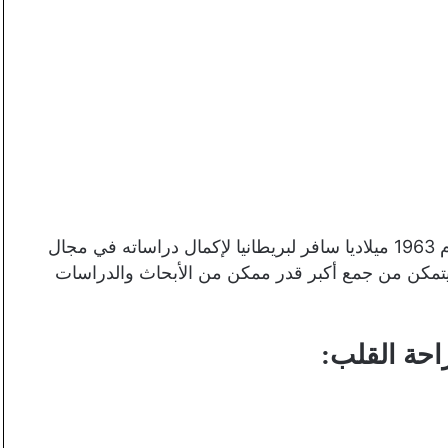
شرع في مزاولة مهنة الطب بعام 1957 ميلاديا، وفي عام 1963 ميلاديا سافر لبريطانيا لإكمال دراساته في مجال
 ليتمكن من جمع أكبر قدر ممكن من الأبحاث والدراسات
احة القلب: