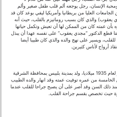
محبة الإنسان، رجل يوجعه ألم قلب طفل صغير وألم
الجامعات العليا من بريطانيا وأمريكيا ليفي بوعد كان قد
دي يعقوب) والذي كان بسبب روماتيزم بالقلب، حيث أنه
 بأن عمته كان من الممكن لها أن تعيش وتكمل حياتها
ا، هنا قطع الدكتور “مجدي يعقوب” على نفسه عهدا أن يبذل
قلب، ويسير على نهج والده والذي كان طبيبا أيضا
اذ أرواح لأناس كثيرين.
ولد الدكتور مجدي يعقوب في السادس عشر من نوفمبر لعام 1935 ميلاديا، ولد بمدينة بلبيس بمحافظة الشرقية
الخامسة من عمره توفيت عمته وقد انهار والده الطبيب
لك منذ ذلك السن وقد أصر على أن يصبح جراحا للقلب عندما
اهرة حيث تخصص بقسم جراحة القلب.