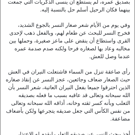
بصديق عمره، لم يستطع أن ينسى الذكريات التي جمعت
بينهما فكان الرحيل أسلم حل بالنسبة إليه.
وفي يوم من الأيام شعر صغار النسر بالجوع الشديد،
فخرج النسر للبحث عن طعام لهم، وبالفعل ذهب لإحدى
القرى واستطاع أن ينقض على ماعز صغيرة، وحملها بين
مخالبه وعاد بها لصغاره فرحا ولكنه صدم صدمة عمره
عندما وصل للعش.
رأى صاعقة تنزل من السماء فاشتعلت النيران في العش
حيث الصغار ضعاف وجائعين، عجز النسر عن إنقاذ صغاره
الذين احترقوا جميعا بفعل النيران العاتية، شعر النسر بأن
الله سبحانه وتعالى قد عاقبه بسبب ما فعله بصديقه
الثعلب وبأنه كسر ثقته وخانه، أذاقه الله سبحانه وتعالى
من نفس الكأس التي جعل صديقه يتجرعها ولكن بأضعاف
مضاعفة.
أخذ يبحث النسر عن صديقه الثعلب ليقدم له الاعتذار