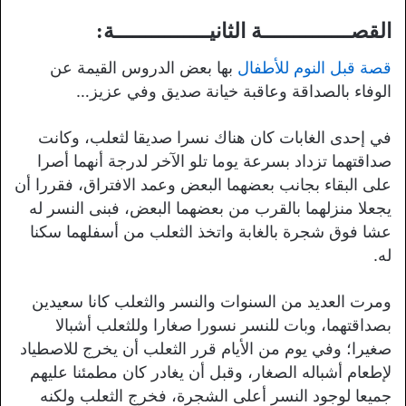
القصــــــــــــــة الثانيـــــــــــــــة:
قصة قبل النوم للأطفال
بها بعض الدروس القيمة عن
الوفاء بالصداقة وعاقبة خيانة صديق وفي عزيز…
في إحدى الغابات كان هناك نسرا صديقا لثعلب، وكانت
صداقتهما تزداد بسرعة يوما تلو الآخر لدرجة أنهما أصرا
على البقاء بجانب بعضهما البعض وعمد الافتراق، فقررا أن
يجعلا منزلهما بالقرب من بعضهما البعض، فبنى النسر له
عشا فوق شجرة بالغابة واتخذ الثعلب من أسفلهما سكنا
له.
ومرت العديد من السنوات والنسر والثعلب كانا سعيدين
بصداقتهما، وبات للنسر نسورا صغارا وللثعلب أشبالا
صغيرا؛ وفي يوم من الأيام قرر الثعلب أن يخرج للاصطياد
لإطعام أشباله الصغار، وقبل أن يغادر كان مطمئنا عليهم
جميعا لوجود النسر أعلى الشجرة، فخرج الثعلب ولكنه