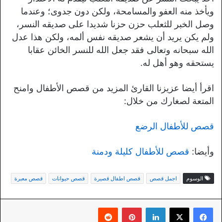
ويأخذ منه العفو والمسامحة، ولكن دون جدوى؛ وعندما
وصل الخبر للثعلب حزن حزنا شديدا على صديقه النسر،
ولم يكن يريد أن يشعر صديقه نفس ألمه، ولكن هذا عدل
الله سبحانه وتعالى فقد جعل الله للنسر الخائن عقابا
يستحقه وهو أهل له.
اقرأ أيضا عزيزنا القارئ المزيد من قصص الأطفال وامنح
المتعة لصغارك من خلال:
قصص للأطفال الرضع
وأيضا:
قصص للأطفال كليلة ودمنة
الوسوم
اجمل قصص
قصص اطفال قصيرة
قصص حيوانات
قصص معبرة
لينكدإن
بينتيريست