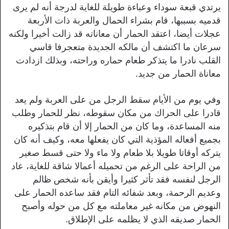
يرتدي قبعة سوداء وعباءة طويلة للغاية لدرجة أنه لم يرى
قدميه بسببها، قام بشراء الحمال والعربة ذات الأربعة
عجلات أيضا، اعتقد الحمار أن معاناته قد زالت أخيرا ولكنه
سرعان ما اكتشف أن مالكه الجديدة متعجرفا قاسي
القلب نادرا ما يتذكر طعام حماره وراحته، وبذلك ازدادت
معاناة الحمار من جديد.
وفي يوم من الأيام سقط الرجل من على العربة ولم يعد
قادرا على الحراك من مكان سقوطه، نظر للحمار وطلب
منه المساعدة، وما كان من الحمار إلا أن قام بتذكيره
بجميع أفعاله المؤذية التي كان يفعلها معه، وكيف أنه كان
يتركه أوقاتا طويلا بلا طعام ولا ماء ولا حتى قسط صغير
من الراحة على الرغم من تحميله أعمالا شاقة للغاية، عاد
الرجل لنفسه فقد تأثر كثيرا وأيقن بأنه شخص ظالم
وعديم الرحمة، وبعد شفائه التام فقد ساعده الحمار على
النهوض من مكانه غير معاملته مع كل من حوله وأصبح
الحمار صديقه الذي لا يظلمه على الإطلاق.