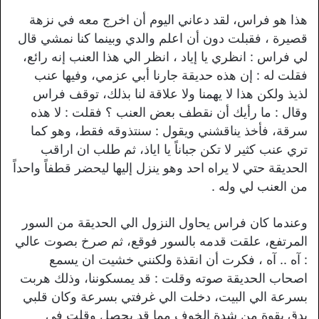
هذا هو فراس، لقد دعاني اليوم أن اخرج معه في نزهة
قصيرة ، فقبلت دون أن اعلم والدي وبينما كنا نمشي قال
لي فراس : انظري يا إياد ، انظر الي هذا العنب إنه رائع،
فقلت له : إن هذه حديقة جارنا أبي عزمي، وفيها عنب
لذيذ ولكن هذا لا يهمنا ولا علاقة لنا بذلك، توقف فراس
وقال : ما رأيك أن نقطف بعض العنب ؟ فقلت : لا هذه
سرقة، فأخذ يناقشني ويقول : سنتذوقه فقط، وهو كما
تري عنب كثير لا تكن جباناً يا اياذ، ثم طلب ان اراقب
الحديقة حتي لا يراه احد وهو ينزل إليها ليحضر قطفاً واحداً
من العنب لي وله .
وعندما كان فراس يحاول النزول الي الحديقة من السور
المرتفع، علقت قدمه بالسور فوقع، ثم صرخ بصوت عالي
: آه .. آه ، فكرت أن انقذة ولكنني خشيت ان يسمع
اصحاب الحديقة صوته وقلت : قد يمسكوننا، وذلك هربت
بسرعة الي البيت، دخلت الي غرفتي بسرعة وكان قلبي
يدق بقوة من شدة الخوف مما قد يحصل وقلت في