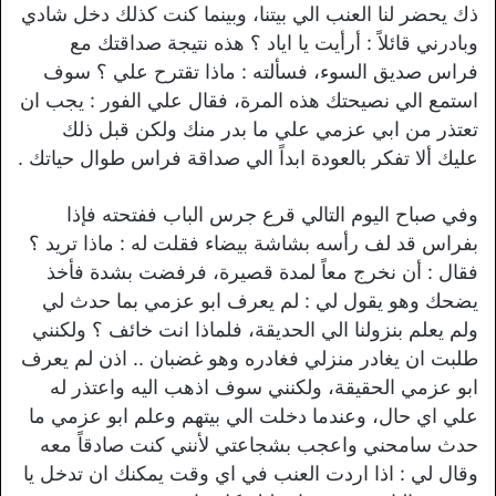
ذك يحضر لنا العنب الي بيتنا، وبينما كنت كذلك دخل شادي
وبادرني قائلاً : أرأيت يا اياد ؟ هذه نتيجة صداقتك مع
فراس صديق السوء، فسألته : ماذا تقترح علي ؟ سوف
استمع الي نصيحتك هذه المرة، فقال علي الفور : يجب ان
تعتذر من ابي عزمي علي ما بدر منك ولكن قبل ذلك
عليك ألا تفكر بالعودة ابداً الي صداقة فراس طوال حياتك .
وفي صباح اليوم التالي قرع جرس الباب ففتحته فإذا
بفراس قد لف رأسه بشاشة بيضاء فقلت له : ماذا تريد ؟
فقال : أن نخرج معاً لمدة قصيرة، فرفضت بشدة فأخذ
يضحك وهو يقول لي : لم يعرف ابو عزمي بما حدث لي
ولم يعلم بنزولنا الي الحديقة، فلماذا انت خائف ؟ ولكنني
طلبت ان يغادر منزلي فغادره وهو غضبان .. اذن لم يعرف
ابو عزمي الحقيقة، ولكنني سوف اذهب اليه واعتذر له
علي اي حال، وعندما دخلت الي بيتهم وعلم ابو عزمي ما
حدث سامحني واعجب بشجاعتي لأنني كنت صادقاً معه
وقال لي : اذا اردت العنب في اي وقت يمكنك ان تدخل يا