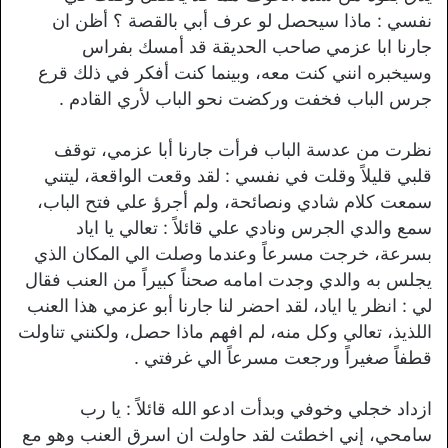
نفسي : ماذا سيحصل لو عرف أبي بالقصة ؟ أظن ان
جارنا ابا عزمي صاحب الحديقة قد أمسك بفراس
وسيخبره انني كنت معه، وبينما كنت أفكر في ذلك قرع
جرس الباب فخفت وركضت نحو الباب لأري القادم .
نظرت من عدسة الباب فرأت جارنا أبا عزمي، توقف
قلبي قليلاً وقلت في نفسي : لقد وقعت الواقعة، ليتني
سمعت كلام شادي ونصائحة، ولم أجرؤ علي فتح الباب،
سمع والدي الجرس ونادي علي قائلاً : تعالي يا اياد
بسرعة، خرجت مسرعاً وعندما وصلت الي المكان الذي
يجلس به والدي وجدت امامه صحناً كبيراً من العنب فقال
لي : انظر يا اياد، لقد احضر لنا جارنا أبو عزمي هذا العنب
اللذيذ، تعالي وكل منه، لم افهم ماذا حصل، ولكنني تناولت
قطفاً صغيراً ورجعت مسرعاً الي غرفتي .
ازداد خجلي وخوفي وبدأت ادعو الله قائلاً : يا رب
سامحي، إني اخطئت لقد حاولت ان اسرق العنب وهو مع