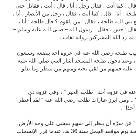
ال : كما أنت . فقال رجل : أنا . قال : أنت ، فقاتل حتى
 : أنا . قال : كما أنت ، فقال ، رجل من الأنصار : أنا ،
نبي الله طلحة ، فقال : من للقوم ؟ قال طلحة : أنا ،
ال : حس ، فقال ، رسول الله – صلى الله عليه وسلم – :
 ثم رد الله المشركين رواته ثقات .
صيب طلحه رضي الله عنه في غزوة احد ببضعة وسبعون
، وعند دخول طلحه المسجد أشار النبي صلي الله عليه
له عليه فمنهم من لقي نحبه ومنهم من ينتظر وما بدلو
نه في غزوة أحد ” طلحة الخير ” ، وفي غزوة ذي
 .. ومن ابرز عبارات طلحة رضي الله عنه ” لقد أُعطي
حدًا” .
” مَن سرَّه أن ينظر إلى شهيدٍ يمشي على وجه الأرض،
فلينظر إلى طلحة بن عبيدالله ” رواه جابر، واستشهد طلحة يوم موقعه الجمل سنة 36 هـ، عندما قرر الإنسحاب