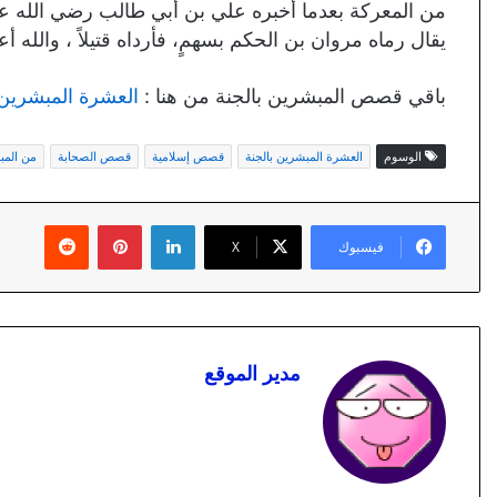
من المعركة بعدما أخبره علي بن أبي طالب رضي الله ع
يقال رماه مروان بن الحكم بسهمٍ، فأرداه قتيلاً ، والله أ
باقي قصص المبشرين بالجنة من هنا :
العشرة المبشرين 
الوسوم
العشرة المبشرين بالجنة
قصص إسلامية
قصص الصحابة
من المب
لينكدإن
بينتيريست
فيسبوك
X
مدير الموقع