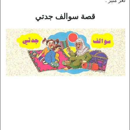
لغز مثير .
قصة سوالف جدتي