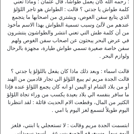
: رحمه الله كان يعمل طواشاً، قال عثمان : وماذا تعني
كلمة طواش يا جدتي ؟ قالت : الطواش هو تاجر اللؤلؤ
الذي يتابع سفن الغوص، ويشتري من اصحابها ما يتجمع
عندهم من لآلئ وسبب تسمية الطواش بهذا الاسم مأخوذ
من أن كلمة طش التي تعني انتشر والطواشون ينتشرون
في عرض البحر يبحثون عن اصحاب سفن الغوص ولهم
سفن خاصة صغيرة تسمي طواش طيارة، مجهزة بالرحال
ولوازم البحر .
قالت اسماء : وبعد ذلك ماذا كان يفعل باللؤلؤ يا جدتي ؟
قالت الجدة مريم ثم يبيع اللؤلؤ الي تجار قادمين من الهند
أو من بلاد الشام او اليمن او انه كان يجمع اللؤاؤ عنده فإذا
ما سافر بنفسه الي بلاد بعيدة يكسب من وراء تجاة اللؤلؤ
الكثير من المال، وقطعت الام الحديث قائلة : لقد انتظرنا
اليوم طويلاً لنسمع لغز اليوم يا امي .
ابتسمت الجدة مريم وقالت : لا تستعجلي يا ابنتي، فلغز
اليوم سهل وسيعرفه الجميع بسرعة .. اسود سويداني