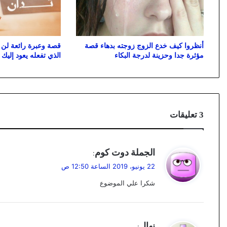
أنظروا كيف خدع الزوج زوجته بدهاء قصة
قصة وعبرة رائعة لن ت
مؤثرة جدا وحزينة لدرجة البكاء
الذي تفعله يعود إليك
‫3 تعليقات
ي
الجملة دوت كوم
:
ق
22 يونيو، 2019 الساعة 12:50 ص
و
شكرا علي الموضوع
ل
ي
نهال
: