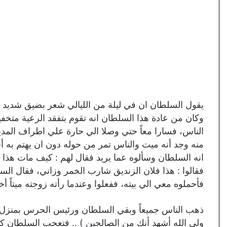
يقول السلطان ان في ليلة من الليالي شعر بضيق شديد ل
وكان من عادة هذا السلطان انه تقوم بتفقد الرعية متخفيا
الناس، فسارا معاً حتي وصلا الي حارة علي اطراف المدي
منه وجد أنه ميت والناس تمر من حوله دون ان يهتم به أح
انه السلطان وسألوه عما يريد فقال لهم : كيف مات هذا ال
فقالوا : هذا فلان الزنديق شارب الخمر وزاني، فقال الس
فأحملوه معي الي بيته، ففعلوا وعندما رأته زوجته ميتاً أ
ذهب الناس جميعاً وبقي السلطان ورئيس الحرس بمنزل الر
ﻭﻟﻲ ﺍﻟﻠﻪ ﺃﺷﻬﺪ ﺃﻧﻚ ﻣﻦ ﺍﻟﺼﺎﻟﺤﻴﻦ ) .. فتعجب السلطان كثي