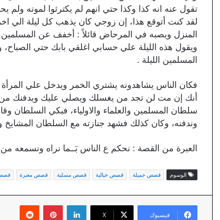
تقول عنه انه كذا وكذا حتي انهم لم يكترثوا لموته ولم يح
لقد كنت أتوقع هذا، إن زوجي كان يذهب كل ليلة الي ا
المنزل ويصبه في المرحاض قائلاً : أخفف عن المسلمين،
ويقول هذه الليلة علي حسابي اغلقي بابك حتي الصباح، 
المسلمين الليلة .
فكان الناس يشاهدونه يشتري الخمر ويدخل علي المرأة 
أنك إن مت لن تجد من يغسلك ويصلي عليك ويدفنك من 
ﺳﻠﻄﺎﻥ ﺍﻟﻤﺴﻠﻤﻴﻦ ﻭﺍﻟﻌﻠﻤﺎﺀ ﻭﺍﻻﻭﻟﻴﺎﺀ، فبكي السلطان وقال
ﻭﻧﺪﻓﻨﻪ، وكان كذلك فشهد جنازته مع السلطان المشايخ وال
العبرة من القصة : ﻧﺤﻜﻢ ﻉ ﺍﻟﻨﺎﺱ ﺑَــﻤﺎ ﻧﺮﺍﻩ ﻭﻧﺴﻤﻌﻪ ﻣﻦ ﺍ
الوسوم
قصص جميلة
قصص خيالية
قصص مسلية
قصص معبرة
قصص 
لينكدإن
بينتيريست
فيسبوك
X