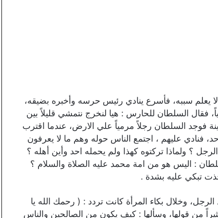
ا يعلم سببه، فأسرع ينادي رئيس حرسه وأخبره بضيقه،
ً، فقال السلطان للحارس : هيا لنخرج نتمشي قليلاً بين
نة فوجد السلطان رجلاً مرمياً علي الارض، عندما اقترب
د، فنادي عليهم ، اجتمع الناس حوله وهم ما لا يعرفون
رجل ؟ ولماذا تركتوه كهذا ولم يحمله احد وأين أهله ؟
لطان : اليس هو من امة محمد عليه الصلاة والسلام ؟
خذت تبكي عليه بشدة .
جل، وخلال بكاء المرأة كانت تردد : ( ﺭﺣﻤﻚ ﺍﻟﻠﻪ ﻳﺎ
راً من قولها، وسألها : كيف يكون من الصالحين والناس