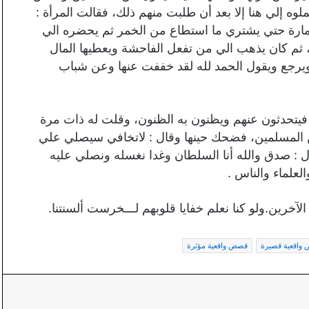
ملوه إلي هنا إلا بعد أن طلبت منهم ذلك، فقالت المرأة :
خمارة حتي يشتري ما استطاع من الخمر ثم يحضره الي
 ثم كان يذهب الي من تفعل الفاحشة ويعطيها المال
ويرجع ويقول الحمد لله لقد خففت عنها وعن شباب
فيتحدثون عنهم ويظنون به الظنون، وقلت له ذات مرة
المسلمين، فضحك حينها وقال : ﻻﺗﺨﺎﻓﻲ ﺳﻴﺼﻠﻲ ﻋﻠﻲ
 : ﺻﺪﻕ ﻭﺍﻟﻠﻪ ﺃﻧﺎ ﺍﻟﺴﻠﻄﺎﻥ ﻭﻏﺪﺍ ﻧﻐﺴﻠﻪ ﻭﻧﺼﻠﻲ ﻋﻠﻴﻪ
علماء والناس .
ﻵﺧﺮﻳﻦ.ﻭﻟﻮ ﻛﻨﺎ ﻧﻌﻠﻢ ﺧﻔﺎﻳﺎ ﻗﻠﻮﺑﻬﻢ ﻟـــﺨﺮﺳﺖ ﺃﻟﺴﻨﺘﻨﺎ.
واقعية قصيرة
قصص واقعية مؤثرة