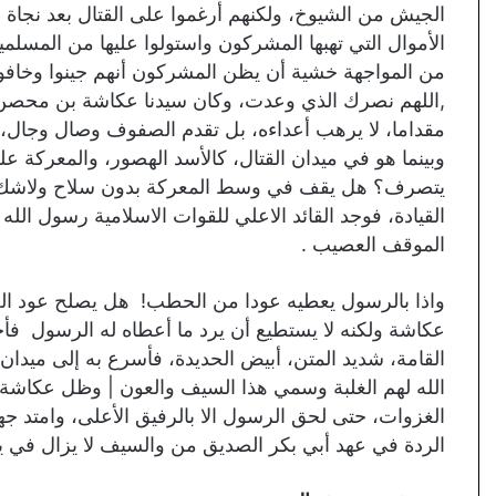
الجيش من الشيوخ، ولكنهم أرغموا على القتال بعد نجاة ق
الأموال التي تهبها المشركون واستولوا عليها من المسل
من المواجهة خشية أن يظن المشركون أنهم جینوا وخافوا، و
,اللهم نصرك الذي وعدت، وكان سیدنا عكاشة بن محصن
مقداما، لا يرهب أعداءه، بل تقدم الصفوف وصال وجال، 
وبينما هو في ميدان القتال، كالأسد الهصور، والمعركة 
يتصرف؟ هل يقف في وسط المعركة بدون سلاح ولاشك 
القيادة، فوجد القائد الاعلي للقوات الاسلامية رسول ال
الموقف العصيب .
واذا بالرسول يعطيه عودا من الحطب! هل يصلح عود ا
عكاشة ولكنه لا يستطيع أن يرد ما أعطاه له الرسول فأ
القامة، شديد المتن، أبيض الحديدة، فأسرع به إلى ميدان
الله لهم الغلبة وسمي هذا السيف والعون | وظل عكاشة
الغزوات، حتى لحق الرسول الا بالرفيق الأعلى، وامتد 
الردة في عهد أبي بكر الصديق من والسيف لا يزال في ي