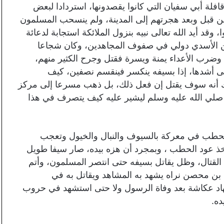
افلة أبي سفيان التي كانوا يقصدونها، استردادا لبعض
مين قبل وبعد هجرتهم إلى المدينة، ولم ينسحب المسلمون
قد أيد الله تعالى نبيه بنزول الملائكة استجابة لدعائة
 الأسدي دولي في صفوف المجاهدين، وكان شجاعا
وضرب الأعداء يمنة ويسرة فقتل وجرح الكثير منهم،
على أشدها، إذا بسيفه ينكسر فينقسم نصفين، كيف
أنه سوف يقتل إن فعل ذلك، بل ذهب مسرعا إلى مركز
له صلي الله عليه وسلم ليشير عليه كيف يتصرف في هذا
لحطب في معركة بالسيوف والنبال والخيول وتعجب
خذ عود الحطب ، وبمجرد أن هزه بيده، صار سيفا طويل
 القتال، وظل يقاتل بسيفه حتى انتصر المسلمون، وأتم
 بن محصن نراه يشهد به المشاهد ويقاتل به في
جهاد عكاشة بعد وفاة الرسول ولا حتى استشهد في حروب
ده.