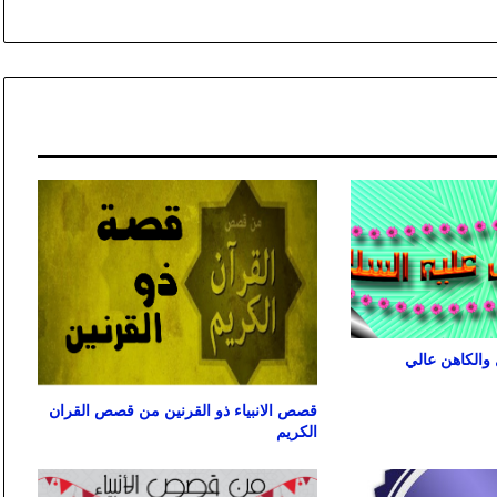
والكاهن عالي
قصص الانبياء ذو القرنين من قصص القران
الكريم