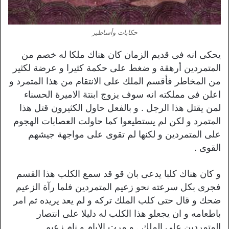
حكايات وأساطير
يحكى انه فى قديم الزمان كان هناك ملكا له خصم من
المتمردين أرهقة و ضغط على حكمة كثيرا و عرضة لكثير
من المخاطر فأقسم الملك على الانتقام من هذا المتمرد و
اعلن فى مملكته انه سوف يزوج ابنتة الاميرة الحسناء
لمن يقتل هذا الرجل . و بالفعل حاول الكثيرون قتل هذا
المتمرد و لكن لم يستطيعوا كما حاولت العصابات الهجوم
على المتمردين و لكنها لم تقوى على مواجهة جيشهم
القوى .
و كان هناك كلبا يدعى بان قو قد سمع الكلب هذا القسم
فجرى بكل سرعته نحو زعيم المتمردين فلما رآة الزعيم
ضحك و قال حتى كلب الملك تركه و لم يعد يريده ثم امر
باطعامه و ان يجعلو هذا الكلب له دليلا على انتصار
المتمردين على الملك . و مرت الايام و نام زعيم