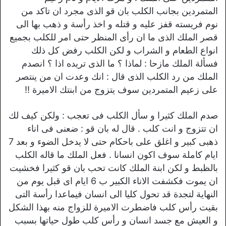
المتمردين بجانب الكلب بان قو الذى مجرد ان تاكد من
نوم فريسته قفز عليه و قتله و اخذ رأسة و ذهب بها الى
قصر الملك الذى ما ان رأى المنظر حتى امر للكلب بجميع
انواع الطعام و الشراب و لكن الكلب رفض كل ذلك
فسألة الملك مازحا : لماذا ؟ ما الذى تريده اذا ؟ انصدم
الملك من رد الكلب الذى قال : انك وعدت ان من ينتصر
على زعيم المتمردين سوف يتزوج من ابنتك الاميرة !!
صدم الملك كثيرا و سأل الكلب فى تعجب : ولكن كيف لك
ان تتزوج و انت كلب . قال له بان قو : ضعنى فى اناء
ذهبى كبير و اغلق على باحكام حتى لا يدخل الضوء و بعد 7
ايام كاملة سوف اكون انسانا . فعل الملك ما قاله الكلب
بالظبط و لكن ابنة الملك كانت تحب بان قو كثيرا فخشيت
ان يموت فكشفت الاناء الكبير ب 6 ايام اى قبل يوم من
النهاية لتجدة قد تحول كليا الى انسان فيماعدا رأسة التى
بقيت رأس كلب فاضطرت الاميرة للزواج منه بهذا الشكل
و العيش مع جسد انسان و رأس كلب طول حياتها بسبب