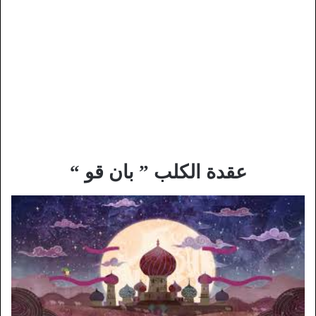
عقدة الكلب ” بان قو “