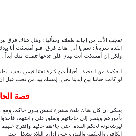
تعجب الأب من إجابة طفلته وسألها : وهل هناك فرق بين
الفتاة سريعاً : نعم يا أبي هناك فرق، فلو أمسكت أنا بي
ولكن إن أمسكت أنت بيدي فلن تدعها تنفلت منك أبداً .
الحكمة من القصة : أحياناً من كثرة ثقتنا فيمن نحب، نطمئ
لو كانت حياتنا بين أيدينا نحن، إمسك بيد من تحب قبل ا
قصة الحاك
يحكي أن كان هناك بلدة صغيرة تعيش بدون حاكم، ومع م
بأمورهم وينظر إلي حاجاتهم ويقلق علي راحتهم، فأخذ
ليرشحونه لحكم البلدة، حتي جاءهم حكيم وإقترح عليهم أن 
الكافي والحكمة والقدرة علي إدارة البلاد بشكل جيد.