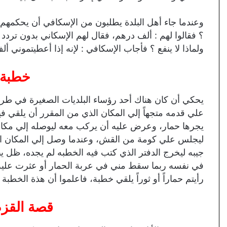
وعندما جاء أهل البلدة يطلبون من الإسكافي أن يحكمهم،
؟ فقالوا لهم : ألف درهم، فقال لهم الإسكاني بدون تردد 
ولماذا لا ينفع ؟ فأجاب الإسكافي : لإنه إذا أعطيتموني 
خطبة ا
يحكي أن كان هناك أحد رؤساء البلديات الصغيرة في طري
علي قدمه متجهاً إلي المكان الذي من المقرر أن يلقي ف
يجرها حمار، وعرض عليه أن يركب معه ليوصله إلي مكان 
ليجلس علي كومة من القش، وعندما وصل إلي المكان الم
جيبه ليخرج الدفتر الذي كتب فيه الخطبه لم يجده، ظل يبح
في نفسه ربما سقط مني في عربة الحمار أو عثرت عليه ب
رأيتم حماراً أو ثوراً يلقي خطبة، فاعلموا أن هذة الخطبة ق
قصة القزم