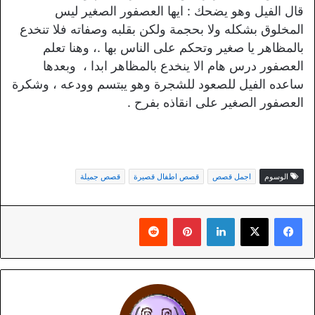
قال الفيل وهو يضحك : ايها العصفور الصغير ليس
المخلوق بشكله ولا بحجمة ولكن بقلبه وصفاته فلا تنخدع
بالمظاهر يا صغير وتحكم على الناس بها .، وهنا تعلم
العصفور درس هام الا ينخدع بالمظاهر ابدا ، وبعدها
ساعده الفيل للصعود للشجرة وهو يبتسم وودعه ، وشكرة
العصفور الصغير على انقاذه بفرح .
الوسوم
اجمل قصص
قصص اطفال قصيرة
قصص جميلة
لينكدإن
بينتيريست