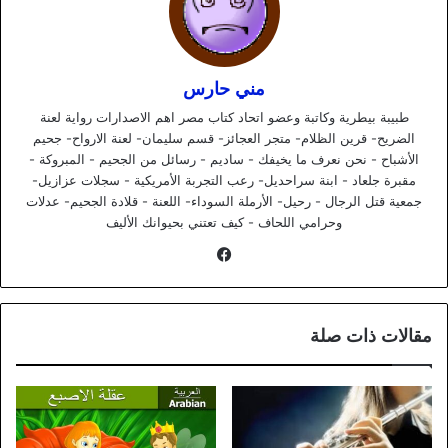
مني حارس
طبيبة بيطرية وكاتبة وعضو اتحاد كتاب مصر اهم الاصدارات رواية لعنة
الضريح- قرين الظلام- متجر العجائز- قسم سليمان- لعنة الارواح- جحيم
الأشباح - نحن نعرف ما يخيفك - ساديم - رسائل من الجحيم - المبروكة -
مقبرة جلعاد - ابنة سراحديل- رعب التجربة الأمريكية - سجلات عزازيل-
جمعية قتل الرجال - رحيل- الأرملة السوداء- اللعنة - قلادة الجحيم- عدلات
وحرامي اللحاف - كيف تعتني بحيوانك الأليف
فيسبوك
مقالات ذات صلة