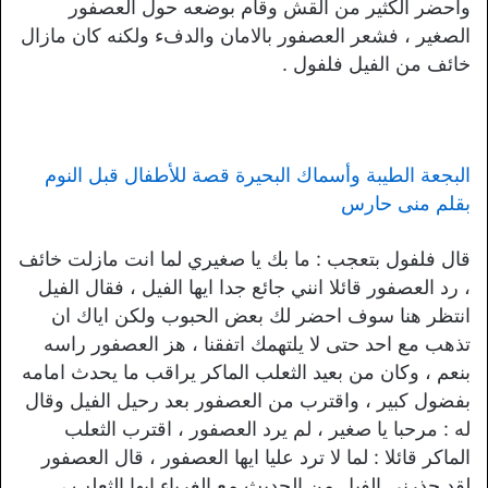
واحضر الكثير من القش وقام بوضعه حول العصفور
الصغير ، فشعر العصفور بالامان والدفء ولكنه كان مازال
خائف من الفيل فلفول .
البجعة الطيبة وأسماك البحيرة قصة للأطفال قبل النوم
بقلم منى حارس
قال فلفول بتعجب : ما بك يا صغيري لما انت مازلت خائف
، رد العصفور قائلا انني جائع جدا ايها الفيل ، فقال الفيل
انتظر هنا سوف احضر لك بعض الحبوب ولكن اياك ان
تذهب مع احد حتى لا يلتهمك اتفقنا ، هز العصفور راسه
بنعم ، وكان من بعيد الثعلب الماكر يراقب ما يحدث امامه
بفضول كبير ، واقترب من العصفور بعد رحيل الفيل وقال
له : مرحبا يا صغير ، لم يرد العصفور ، اقترب الثعلب
الماكر قائلا : لما لا ترد عليا ايها العصفور ، قال العصفور
لقد حذرني الفيل من الحديث مع الغرباء ايها الثعلب ،