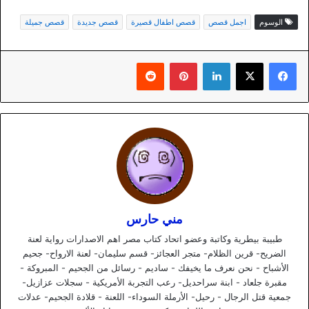
الوسوم
اجمل قصص
قصص اطفال قصيرة
قصص جديدة
قصص جميلة
لينكدإن
بينتيريست
مني حارس
طبيبة بيطرية وكاتبة وعضو اتحاد كتاب مصر اهم الاصدارات رواية لعنة
الضريح- قرين الظلام- متجر العجائز- قسم سليمان- لعنة الارواح- جحيم
الأشباح - نحن نعرف ما يخيفك - ساديم - رسائل من الجحيم - المبروكة -
مقبرة جلعاد - ابنة سراحديل- رعب التجربة الأمريكية - سجلات عزازيل-
جمعية قتل الرجال - رحيل- الأرملة السوداء- اللعنة - قلادة الجحيم- عدلات