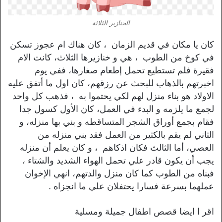
الخنازير الثلاثة
كان يا مكان في قديم الزمان ، كان هناك ام عجوز تسكن
في كوخ من الطوب ، هي و خنازيرها الثلاث، كانت الام
فقيرة فلم تستطيع تحمل إطعام صغارها، ففي يوم
اخبرتهم بالذهاب للبحث عن رزقهم، كان اول ما أتفق عليه
الاولاد هو بناء منزل لهم لكي يحتموا به ، فذهب كل واحد
لجمع ما يلزمه و البدء في العمل، كان الأول كسول جدا
فقام بجمع أوراق الشجر المتساقطه و بني بها منزله، و
الثاني لم يقم بالكثير من العمل فقد بني منزله من
العصي، أما الثالث فكان اذكاهم ، و كان يعلم أن منزله
يجب أن يكون قادر علي تحمل الهواء الشديد والشتاء ،
فبناه من الطوب كما كان منزل والدتهم، انهي الإخوان
عملهما بسرعة فسارا يحتفلان علي ما انجزاه .
اقر ا ايضا قصص اطفال جميلة ومسلية