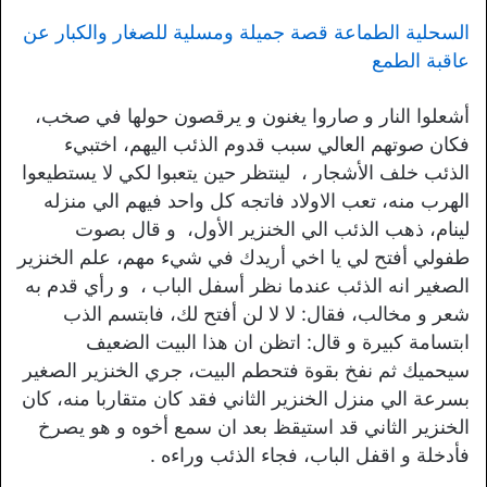
السحلية الطماعة قصة جميلة ومسلية للصغار والكبار عن
عاقبة الطمع
أشعلوا النار و صاروا يغنون و يرقصون حولها في صخب،
فكان صوتهم العالي سبب قدوم الذئب اليهم، اختبيء
الذئب خلف الأشجار ، لينتظر حين يتعبوا لكي لا يستطيعوا
الهرب منه، تعب الاولاد فاتجه كل واحد فيهم الي منزله
لينام، ذهب الذئب الي الخنزير الأول، و قال بصوت
طفولي أفتح لي يا اخي أريدك في شيء مهم، علم الخنزير
الصغير انه الذئب عندما نظر أسفل الباب ، و رأي قدم به
شعر و مخالب، فقال: لا لا لن أفتح لك، فابتسم الذب
ابتسامة كبيرة و قال: اتظن ان هذا البيت الضعيف
سيحميك ثم نفخ بقوة فتحطم البيت، جري الخنزير الصغير
بسرعة الي منزل الخنزير الثاني فقد كان متقاربا منه، كان
الخنزير الثاني قد استيقظ بعد ان سمع أخوه و هو يصرخ
فأدخلة و اقفل الباب، فجاء الذئب وراءه .