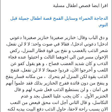
اقرا ايضا قصص اطقال مسلية
الدجاجة الحمراء وسنابل القمح قصة اطفال جميلة قبل
النوم.
و دق الباب وقال: خنازير صغيرة! خنازير صغيرة! دعوني
ادخل! دعوني ادخل!، فقالا في صوت واحد: لا لا لن نفعل،
شعر الذئب بالغضب و نفخ بي قوة فطار المنزل، ركض
الإخوان مسرعين الي اخوهما الثالث و اختبئوا عنده فجاء
الذءب و كان شديد الغضب فصاح ، و هو يقول كفو عن
اللعب و أخرجوا الآن، فردوا جميعا: لا لا لن نفعل، فنفخ
الذئب بقوة لكن المنزل لم يتحرك ، من مكانه فسار ينفخ
و ينفخ من دون فائدة ففرح الخنازير بذلك فقد علموا أنهم
في امان ، و لن يستطيع الذئب فعل شيء لهم و قال
الخنزير الأول ، كان يجب علينا العمل بجد و عدم
التكاسل، و قال الثاني أجل انت محق فبعض من التعب
الان يسبب راحة لاحقا، حاول الذئب دفع البيت بيديه لكنه