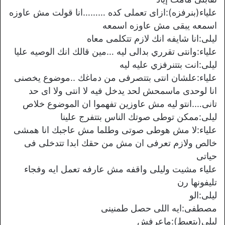
علياء(بنرفزه):ازاى تعملى كده ………انا قولت مش عاوزه
اسمعه يبقى مش عاوزه اسمعه
ليلى:انا شايفه انك لازم تتكلمى معاه
علياء:وانتى تقرري بدالى ليه …مين قالك انك الوصيه عليا
ليلى:انت بتتنرفزي عليه ليه
علياء:علشان انتى بتتصرفى من دماغك ..موضوع يخصنى
انا لوحدى ماسمحش لحد يدخل فيه لا انتى ولا اى حد
تانى….انتو ليه مش عاوزين تفهموا ان الموضوع خلاص
ليلى:ممكن توطى صوتك الناس بتتفرج علينا
علياء:لا مش هوطى صوتى وطلما مش عاجبك انا همشى
خالص ولازم تعرفى ان مش من حقك ابدا تتدخلى فى
حياتى
علياء مشيت وليلى واقفه مش عارفه تعمل ايه وفجاء
تليفونها رن
ليلى:الو
مصطفى:ايه اللى حصل طمنينى
ليلى(بتعيط):ماعرفش