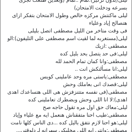
بسرعه ودخلت الامتحان)
ليلى ماكنتش مركزه خالص وطول الامتحان بتفكر ازاى
هتصالح إياد وعلياء
فى وقت متاخر من الليل مصطفى اتصل بليلى
ليلى(مستغربه لما لقيت اسم مصطفى على التليفون):الو
مصطفى :ازيك
ليلى:فى حد يتصل بحد بليل كده
مصطفى:وانا كمان تمام الحمد لله
ليلى:انا مسألتكش انت ..
مصطفى:ياستى مره وحد عاملينى كويس
ليلى:قصدك انى بعاملك وحش
مصطفى(فى نفسه متتنزفزش هى اللى هتساعدك اهدى
اهدى):لا انا اللى وحش وبضطرك تعاملينى كده
ليلى:معاك حق اول مره تقول حاجه صح
مصطفى:طيب احنا متفقناش هنعمل ايه مع علياء وإياد
ليلى:هو احنا لازم نتفق باليل كده …دى الناس كلها نامت
مصطفى:وانتى ايه اللى مخليكى سهرانه لـ دلوقتى…