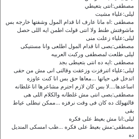
مصطفى:انتى بتعيطي
ليلى:علياء مشيت
مصطفى :اه مانا عارف انا قدام المول وشفتها خارجه بس
ماشوفتش طنط ولا انتى قولت اطمن ايه اللى حصل
ليلى:علياء زعلت منى
مصطفى:بصى انا قدام المول اطلعى وانا مستنيكى
ليلى طلعت لمصطفى وركبت العربيه
مصطفى :ايه ده انتى بتعيطى بجد
ليلى:علياء اتنرفزت وزعقت وقالتى انى مش من حقى
اتدخل فى حياتها …معاها حق بس انا كنت عاوزه
اساعدها….لا بس كان لازم احترم مشاعرها انا غلطانه
مصطفى:بصى انتى مش غلطانه والكلام اللى هى
قالتهولك ده كان فى وقت نرفزه …ممكن تبطلى عياط
بقى
ليلى:انا مش بعيط على فكره
مصطفى:مش بعيط على فكره …طب امسكى المنديل
ده