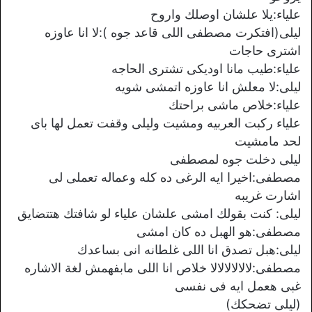
علياء:يلا علشان اوصلك واروح
ليلى(افتكرت مصطفى اللى قاعد جوه ):لا انا عاوزه
اشترى حاجات
علياء:طيب مانا اوديكى تشترى الحاجه
ليلى:لا معلش انا عاوزه اتمشى شويه
علياء:خلاص ماشى براحتك
علياء ركبت العربيه ومشيت وليلى وقفت تعمل لها باى
لحد مامشيت
ليلى دخلت جوه لمصطفى
مصطفى:اخيرا ايه الرغى ده كله وعماله تعملى لى
اشارت غريبه
ليلى: كنت بقولك امشى علشان علياء لو شافتك هتتضايق
مصطفى:هو الهبل ده كان امشى
ليلى:هبل تصدق انا اللى غلطانه انى بساعدك
مصطفى:لالالالالالا خلاص انا اللى مابفهمش لغة الاشاره
غبى هعمل ايه فى نفسى
(ليلى تضحكك)