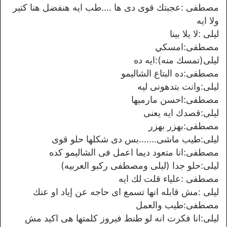
مصطفى :عجبتك قوى دى ها ….طب ايه هنفضل هنا كتير
ولا ايه
ليلى :لا يلا بينا
مصطفى:امسكي
ليلى(تمسك منه):ايه ده
مصطفى:ده البتاع الشاليمو
ليلى:وانت بتدهونى ليه
مصطفى:احسن مارميها
ليلى:قصدك ايه يعنى
مصطفى:بهزر بهزر
ليلى:طيب ماشى…….بس دى شكلها حلو قوى
مصطفى:انا متعود ديما اعمل فى الشاليمو كده
ليلى:حلو جدا (ليلى ومصطفى ركبو العربيه)
مصطفى :علياء قلت لك ايه
ليلى :مش قابله انها تسمع اى حاجه عن إياد او عنك
مصطفى:طيب والعمل
ليلى:انا فكرت انه لو طنط فيروز كلمتها هى اكيد مش