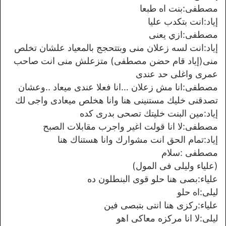
مصطفى:بنت اه طبعا
إياد:انت بتكدب عليا
مصطفى:ازي يعنى
إياد:انت لسه زعلان منى وبتتحجج بالمعياد علشان تخلص
منى(إياد قام حضن مصطفى) متزعلش منى انت صاحب
عمرى واغلى حد عندى
مصطفى:انا مش زعلان …انا فعلا عندى ميعاد ..وعشان
تصدقنى خليك مستنينى هنا وانا هخلص ميعادى واجى لك
إياد:مين البنت خليتك تصحى بدرى كده
مصطفى:لا انا قولت اغير واجرب مقابلات الصبح
إياد:تمام الحق انت مشوارك وانا هستناك هنا
مصطفى :سلام
(علياء وليلى فى المول)
علياء:بصى هنا حلو قوى البنطلون ده
ليلى:اه حلو
علياء:ركزى هنا انتى بتبصى فين
ليلى:لا انا مركزه معاكى اهو