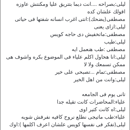
ليلى:بصراحه ….انت ديما بتتريق عليا ومكنتش عاوزه
اقولك علشان كده
مصطفى(يضحك):انتى اغرب انسانه شفتها فى حياتى
ليلى:ازاى يعنى
مصطفى:ماتخفيش دى حاجه كويس
ليلى:طيب
مصطفى :طب هنعمل ايه
ليلى:انا هحاول اكلم علياء فى الموضوع بكره واشوف هى
ممكن تسمعك ولا لا
مصطفى:تمام …تصبحى على خير
ليلى:وانت من اهل الخير
تانى يوم فى الجامعه
علياء:المحاضرات كانت تقيله جدا
ليلى:اه كانت كتير اوى
علياء:طب ماتيجى نطلع نروح كافيه نفرفش شويه
ليلى(تفكر فى نفسها كويس علشان اعرف اكلمها ):اوك