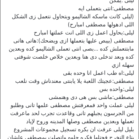
ليلى :يمكن
مصطفى:انتى بتعملى ايه
(ليلى كانت ماسكه الشاليمو وبتحاول نتعمل زى الشكل
اللى ادهولها مصطفى امبارح)
ليلى:بحاول اعمل زى اللى انت عملتها امبارح
مصطفى (بيبص عليها بتعملها ازى ويضحك):هاتى هاتى
مابتتعملش كده …بصى انتى تعملى الشاليمو كده وبعدين
كده وبعد تدخلى دى هنا وبعدين خلاص خلصت شوفتى
سهله ازي
ليلى:اه طب اعمل انا وحده بقى
مصطفى:عجيتك اللعبة يلا يابنتى معندناش وقت نلعب
ليلى:واحده بس
مصطفى:ماشى بس هى دى وهنمشى
ليلى عملت واحد فمعرفتش مصطفى علمها تانى وطلبو
من الجرسون يجبلهم تانى وقاعدت تجرب لحد ماعرفت
تعملها وبعدين مصطفى وصلها المدينه وروح لإياد
بليل ليلى عرفت ان بكره تسجيل مجموعات المشروع
بتاع التخرج فجتلها فكره حلوه واتصلت بمصطفى علشان