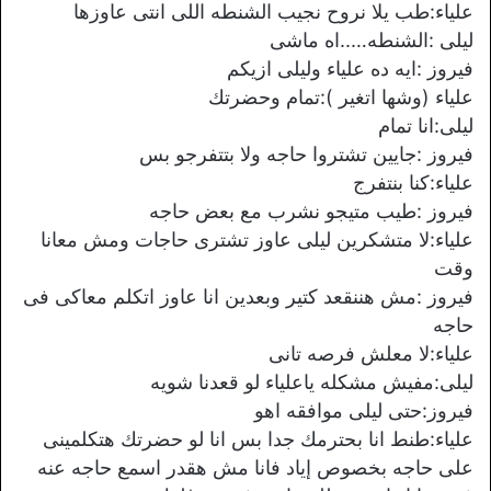
علياء:طب يلا نروح نجيب الشنطه اللى انتى عاوزها
ليلى :الشنطه…..اه ماشى
فيروز :ايه ده علياء وليلى ازيكم
علياء (وشها اتغير ):تمام وحضرتك
ليلى:انا تمام
فيروز :جايين تشتروا حاجه ولا بتتفرجو بس
علياء:كنا بنتفرج
فيروز :طيب متيجو نشرب مع بعض حاجه
علياء:لا متشكرين ليلى عاوز تشترى حاجات ومش معانا
وقت
فيروز :مش هننقعد كتير وبعدين انا عاوز اتكلم معاكى فى
حاجه
علياء:لا معلش فرصه تانى
ليلى:مفيش مشكله ياعلياء لو قعدنا شويه
فيروز:حتى ليلى موافقه اهو
علياء:طنط انا بحترمك جدا بس انا لو حضرتك هتكلمينى
على حاجه بخصوص إياد فانا مش هقدر اسمع حاجه عنه