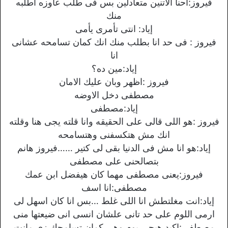
فيروز:احنا الاتنين متعادلين بس فى طلب عاوزه اطلبه
منك
إياد: انتى تأمرى يأمى
فيروز : فى حد انا بطلب منك انك كمان تسامحه عشانى
انا
إياد:مين ده؟
فيروز :اظهر وبان عليك الامان
مصطفى دخل الاوضه
إياد:مصطفى
فيروز :هو اللى قالى على الحقيقه وانا قلته يجى هنا وقلته
انك مش هتكسفنى وهتسامحه
إياد:هو انا مش فى الدنيا بقى لى كتير ……فيروز هانم
بتصالحنى على مصطفى
فيروز:يعنى مصطفى مهما كان هيفضل ابن عمك
مصطفى:انا اسف
إياد:انت مغلتطش انا اللى غلط …بس انا كان اسهل لى
ارمى اللوم على حد تانى علشان انسى انى ضيعتها منى
مصطفى:اكيد هيجى يوم وهى كمان تسامحك زى مانت