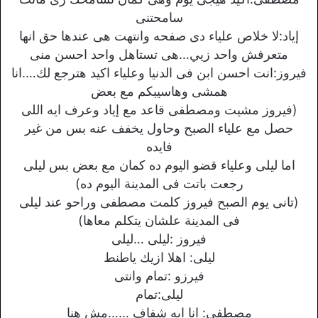
سامحتنى
إياد:لا خلاص علياء دى صفحه وانتهت هى عندها حق انها
متعرفش واحد زيي…هى تستاهل واحد احسن منى
فيروز:انت احسن ابن فى الدنيا وعلياء اكيد هترجع لك….انا
همشى وهاسيبكم مع بعض
(فيروز مشيت ومصطفى قاعد مع إياد وعرف ايه اللى
حصل مع علياء الصبح وحاول يخفف عنه بس من غير
فايده
اما ليلى وعلياء قضو اليوم ده كمان مع بعض بس ليلى
رجعت باتت فى المدينة اليوم ده)
(تانى يوم الصبح فيروز كلمت مصطفى وراحو عند ليلى
فى المدينة علشان يتكلم معاها)
فيروز :ليلى …ليلى
ليلى: اهلا ازيك ياطنط
فيرزو :تمام وانتى
ليلى:تمام
مصطفى: انا ايه شفاف ……مش هنا