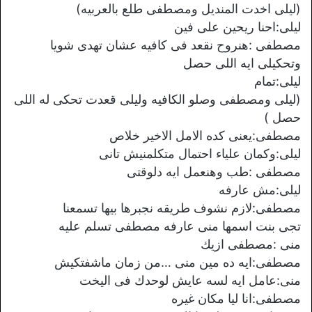
(ليلى اخدت المنديل ومصطفى طلع بالعربيه)
ليلى:احنا ريحين على فين
مصطفى :هنروح نقعد فى كافيه عشان تهدى شويا
وتحكيلى ايه اللى حصل
ليلى:تمام
(ليلى ومصطفى وصلو الكافيه وليلى قعدت تحكى له اللى
حصل )
مصطفى:يعنى كده الامل الاخير خلاص
ليلى:وكمان علياء احتمال متكلمنيش تانى
مصطفى :طب وهنعمل ايه دلوقتى
ليلى:مش عارفه
مصطفى:لازم نشوف طريقه نجبرها بيها تسمعنا
تجى بنت اسمها منى عارفه مصطفى تسلم عليه
منى :مصطفى ازيك
مصطفى:ايه ده مين منى …من زمان ماشفتكيش
منى:عامل ايه لسه عايش لوحدك فى اليخت
مصطفى:انا ليا مكان غيره