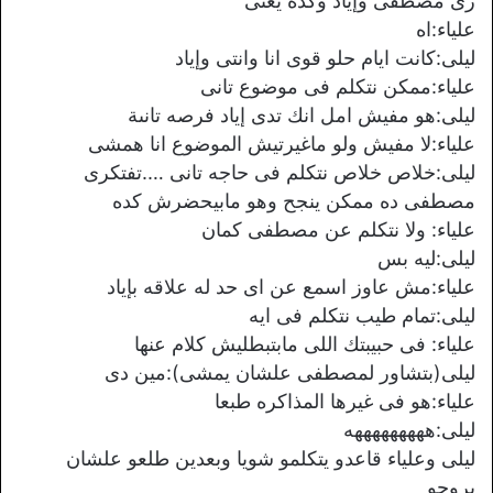
زى مصطفى وإياد وكده يعنى
علياء:اه
ليلى:كانت ايام حلو قوى انا وانتى وإياد
علياء:ممكن نتكلم فى موضوع تانى
ليلى:هو مفيش امل انك تدى إياد فرصه تانىة
علياء:لا مفيش ولو ماغيرتيش الموضوع انا همشى
ليلى:خلاص خلاص نتكلم فى حاجه تانى ….تفتكرى
مصطفى ده ممكن ينجح وهو مابيحضرش كده
علياء: ولا نتكلم عن مصطفى كمان
ليلى:ليه بس
علياء:مش عاوز اسمع عن اى حد له علاقه بإياد
ليلى:تمام طيب نتكلم فى ايه
علياء: فى حبيبتك اللى مابتبطليش كلام عنها
ليلى(بتشاور لمصطفى علشان يمشى):مين دى
علياء:هو فى غيرها المذاكره طبعا
ليلى:هههههههههه
ليلى وعلياء قاعدو يتكلمو شويا وبعدين طلعو علشان
يروحو