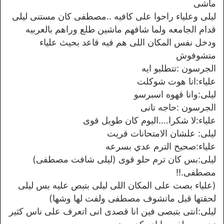
ماشى
ليلى وعلياء راحوا على كافيه ..مصطفى كان مستنى ليلى
قدام الجامعه ولما شافهم ماشين طلع وراهم بالعربيه
ودخل نفس المكان اللى هم فيه قاعد بحيث علياء
متشوفوش
الجرسون :تتطلبو ايه
علياء:انا هوت شوكلت
ليلى:وانا قهوه اسبرسو
الجرسون :حاجه تانى
علياء:لا شكرا….اليوم كان طويل قوى
ليلى: علشان الامتحانات قريت
علياء:صحيح الترم عدي بسرعه
ليلى:بس كان ترم حلو قوى (ليلى شافت مصطفى)
مصطفى.!!
(علياء بصت على المكان اللى ليلى بتبص عليه بس ليلى
لحقتها قبل ماتشوف مصطفى ولفت لها وشها)
ليلى:انتى بتبصى فين انا قصدى انى اتعرف على ناس كثير