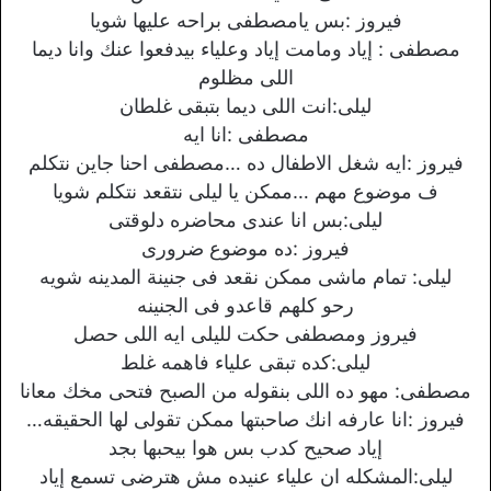
فيروز :بس يامصطفى براحه عليها شويا
مصطفى : إياد ومامت إياد وعلياء بيدفعوا عنك وانا ديما
اللى مظلوم
ليلى:انت اللى ديما بتبقى غلطان
مصطفى :انا ايه
فيروز :ايه شغل الاطفال ده …مصطفى احنا جاين نتكلم
ف موضوع مهم …ممكن يا ليلى نتقعد نتكلم شويا
ليلى:بس انا عندى محاضره دلوقتى
فيروز :ده موضوع ضرورى
ليلى: تمام ماشى ممكن نقعد فى جنينة المدينه شويه
رحو كلهم قاعدو فى الجنينه
فيروز ومصطفى حكت لليلى ايه اللى حصل
ليلى:كده تبقى علياء فاهمه غلط
مصطفى: مهو ده اللى بنقوله من الصبح فتحى مخك معانا
فيروز :انا عارفه انك صاحبتها ممكن تقولى لها الحقيقه…
إياد صحيح كدب بس هوا بيحبها بجد
ليلى:المشكله ان علياء عنيده مش هترضى تسمع إياد