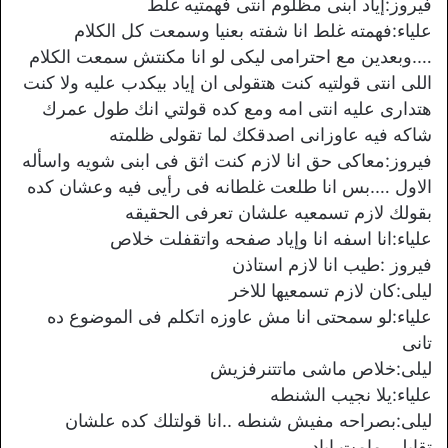
فيروز:إياد ابنى مظلوم انتى فهمتيه غلط
علياء:فهمته غلط انا شفته بعنيا وسمعت كل الكلام
….وبعدين مع احترامى ليكى لو انا مكنتش سمعت الكلام
اللى انتى قولتيه كنت هتقولى ان إياد بيكدب عليه ولا كنت
هتدارى عليه انتى امه ومع كده قولتي انك طول عمرك
شاكه فيه عاوزانى اصدقكك لما تقولى ظلمته
فيروز:معاكى حق انا لازم كنت اثق فى ابنى شويه واسأله
الاول ….بس انا طلعت غلطانه فى رأيى فيه وعشان كده
بقولك لازم تسمعيه علشان تعرفى الحقيقه
علياء:انا اسفه انا وإياد صفحه واتقفلت خلاص
فيروز :طيب انا لازم استاذن
ليلى:كان لازم تسمعيها للاخر
علياء:لو سمحتى انا مش عاوزه اتكلم فى الموضوع ده
تانى
ليلى:خلاص ماشى ماتتنرفزيش
علياء:يلا نجيب الشنطه
ليلى:بصراحه مفيش شنطه ..انا قولتلك كده علشان
تقابلى مامت إياد