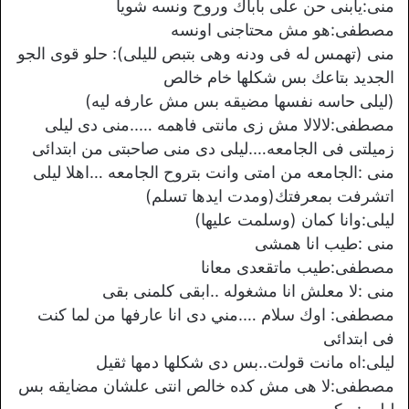
منى:يابنى حن على باباك وروح ونسه شويا
مصطفى:هو مش محتاجنى اونسه
منى (تهمس له فى ودنه وهى بتبص لليلى): حلو قوى الجو
الجديد بتاعك بس شكلها خام خالص
(ليلى حاسه نفسها مضيقه بس مش عارفه ليه)
مصطفى:لالالا مش زى مانتى فاهمه …..منى دى ليلى
زميلتى فى الجامعه….ليلى دى منى صاحبتى من ابتدائى
منى :الجامعه من امتى وانت بتروح الجامعه …اهلا ليلى
اتشرفت بمعرفتك(ومدت ايدها تسلم)
ليلى:وانا كمان (وسلمت عليها)
منى :طيب انا همشى
مصطفى:طيب ماتقعدى معانا
منى :لا معلش انا مشغوله ..ابقى كلمنى بقى
مصطفى: اوك سلام ….مني دى انا عارفها من لما كنت
فى ابتدائى
ليلى:اه مانت قولت..بس دى شكلها دمها ثقيل
مصطفى:لا هى مش كده خالص انتى علشان مضايقه بس