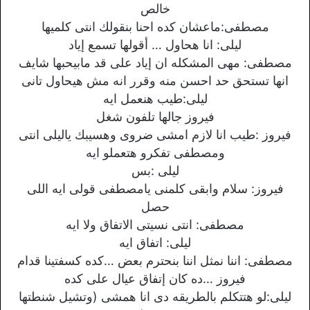
خالص
مصطفى:ماعشان كده احنا بنقولك انتى كلميها
ليلى: انا هحاول … أقولها تسمع إياد
مصطفى: مهى المشكله ان إياد على قد مابيحبها شايف
انها تستحق حد احسن منه وقرر انه مش هيحاول تانى
ليلى:طيب هنعمل ايه
فيروز جالها تلفون شغل
فيروز :طيب انا لازم امشى ضروى وهسيبك ياليلى انتى
ومصطفى تفكرو هتعملو ايه
ليلى :بس
فيروز: سلام وابقى كلمنى يامصطفى قولى ايه اللى
حصل
مصطفى: انتى نسيتى الاتفاق ولا ايه
ليلى: اتفاق ايه
مصطفى: اننا نمثل اننا بنحترم بعض …كده كسفتينا قدام
فيروز …ده كان إتفاق عيال على كده
ليلى:لو هتتكلم بالطريقه دى انا همشى (وتشيل شنطتها