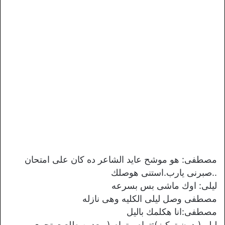
مصطفى: هو موشح عايد الشاعر ده كان على امتحان
..صبرنى يارب.استنى هوصلك
ليلى: اوك ماشى بس بسرعه
مصطفى وصل ليلى الكليه وهى نازله
مصطفى:انا هكلمك باليل
ليلى(بدون تركيز):تمام ..تمام (وبعدين طلعت تجرى