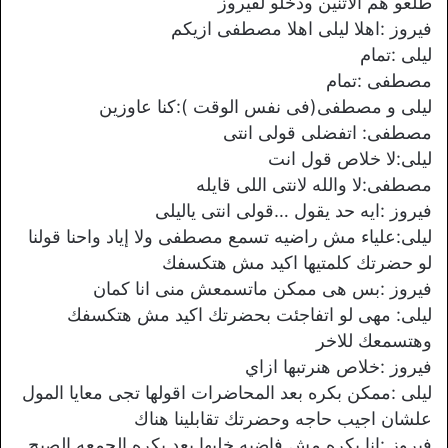
طلعو هم الاتنين ودخلو لفيروز
فيروز :اهلا ليلى اهلا مصطفى ازيكم
ليلى :تمام
مصطفى :تمام
ليلى و مصطفى(فى نفس الوقت ):كنا عاوزين
مصطفى: اتفضلى قولى انتى
ليلى:لا خلاص قول انت
مصطفى:لا والله لانتى اللى قايله
فيروز :ايه حد يقول …قولى انتى ياليلى
ليلى:علياء مش راضيه تسمع مصطفى ولا إياد واحنا قولنا
لو حضرتك كلمتيها اكيد مش هتكسفك
فيروز :بس هى ممكن ماتسمعش منى انا كمان
ليلى: مهى لو اتفاجئت بحضرتك اكيد مش هتكسفك
وهتسمعك للاخر
فيروز :خلاص هنرتبها ازاي
ليلى :ممكن بكره بعد المحاضرات اقولها تجى معايا المول
علشان اجيب حاجه وحضرتك تقابلينا هناك
فيروز :انا بكره مش فاضيه خليها بعد بكره الجمعه الصبح