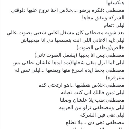
هتكسفها
مصطفى :فكره برضو ….خلاص احنا نروح عليها دلوقتى
الشركه ونتفق معاها
ليلى :تمام
بعد شويه مصطفى كان مشغل اغاني شعبى بصوت عالي
ليلى:ايه الاغانى اللى انت بتسمعها دى انا مبحبهاش
خالص(وتطفى الصوت)
مصطفى:بس انا بحبها (يشغل الصوت تانى)
ليلى:لما انزل يبقى شغلها(تمد ايدها علشان تطفى بس
مصطفى يحط ايده اسرع منها ويمنعها …ليلى تبص له
متنرفزه)
مصطفى:خلاص هطفيها ..اهو ارتحتى كده
ليلى:مين قاللك انى كنت تعبانه
مصطفى:طب يلا علشان وصلنا
ليلى ومصطفى نزلو من العربيه
ليلى:هى فين الشركه
مصطفى :هى دى …يلا نطلع