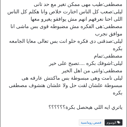
مصطفى:طيب مهى ممكن تغير مع حد تانى
ليلى:صعب كل الناس اختارت خلاص وانا هكلم كل الناس
اللى احنا نعرفهم انهم مش يوافقو يغيرو معها
مصطفى:هى الفكره مش مضبوطه قوى بس ماشى انا
موافق نجرب
ليلى:صدقنى دى فكره حلو انت بس تعالى معايا الجامعه
بكره
مصطفى:تمام
ليلى:اشوفك بكره ….تصبح على خير
مصطفى:وانتى من اهل الخير
ليلى نامت وهى مبسوطة بس ماكنتش عارفه هى
مبسوطة علشان لقت حل ولا علشان هتشوف مصطفى
بكره
ياتري ايه اللي هيحصل بكرة؟؟؟؟؟؟
الوسوم
قصص رومانسية