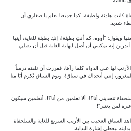
بالغابة.
 كانت هادئة ولطيفة، كما جميعنا نعلم يا صغاري أن
بطء شديد.
ويقول: “أووه، كم أنتِ بطيئة!، إنكِ بطيئة للغاية، أيتها
تدرين إنه يمكنني أن أصل لنهاية الغابة قبل أن تصلي
رنب لها على الدوام كلما رآها، فقررت أن تلقنه درساً
مغرور، إنني أتحداك في سباق!، ويوم السباق يُكرم أيًا منا
حفاة تتحديني أنا؟!، ألا تعلمين من أنا؟!، أتعلمين سيكون
رة لمن يعتبر”!
هد السباق العجيب بين الأرنب السريع للغاية والسلحفاة
ايته ليعطي إشارة البداية.