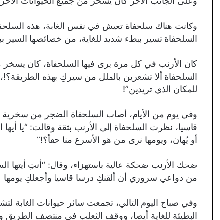
وعلى الجانب الآخر كان يسخر من جميع الحيوانات الأخرى 
وكانت هناك سلحفاة تعيش في نفس الغابة، هذه السلحفاة
السلحفاة تسير ببطء شديد للغاية، من خصائصها السير ب
كان الأرنب في كل مرة يرى فيها السلحفاة، كان يسخر منها 
السلحفاة ألا تشعرين بالملل من سيركِ بهذه الطريقة؟!، أ
للمكان الذي تريدين”!
وفي يوم من الأيام، أصاب السلحفاة الضجر من سخرية الأ
قاسيا، نظرت السلحفاة إلى الأرنب بثقة وقالت: “يا أيها ال
أو يُهان، ويومها نرى من هو الأسرع منا حقاً؟!”
ضحك الأرنب ضحكة عالية باستهزاء، وقال: “أنتِ أيتها السل
من دواعي سروري أن ألقنكِ درسا قاسيا وأجعلكِ يومها عب
وفي صباح اليوم التالي، تجمعت سائر حيوانات الغابة لتشا
البطيئة للغاية أيضا، ووقف الثعلب في منتصف الطريق وبد