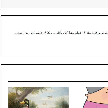
أعمل ككتابة محتوي مختص في القصص في موقع قصص واقعية منذ 5 اعوام وشاركت بأكثر من 1500 قصة علي مدار سنين