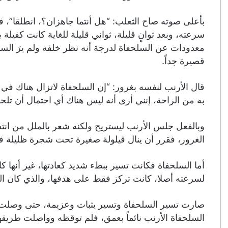
بأعلى صوته صاح الثعلب: “هل أنتما جاهزان؟، انطلقا”،
سرعته، وبعد ثوانٍ قليلة، ثواني قليلة للغاية كانت كفيلة ب
معدودات عن السلحفاة لدرجة أنه نظر خلفه ولم يرَ ال
قصيرة جداً.
قال الأرنب لنفسه بغرور: “إن السلحفاة لاتزال هناك في ا
به من الراحة، إنني أرى أنه ليس هناك أي احتمال أن تلحق
وبالفعل جلس الأرنب ليستريح ولكنه شعر بالملل من انتظار
الغرور، فقرر أن ينال قيلولة صغيرة تحت شجرة ظليلة 
أما السلحفاة فكانت تسير ببطء شديد كعادتها، غير أنها كا
لسرعته أصلا، كانت تركز فقط على هدفها، والذي كان ال
صارت تسير السلحفاة وتسير بثبات وعزيمة، حتى وصلت إل
السلحفاة الأرنب نائماً بعمق، فلم توقظه وواصلت طري