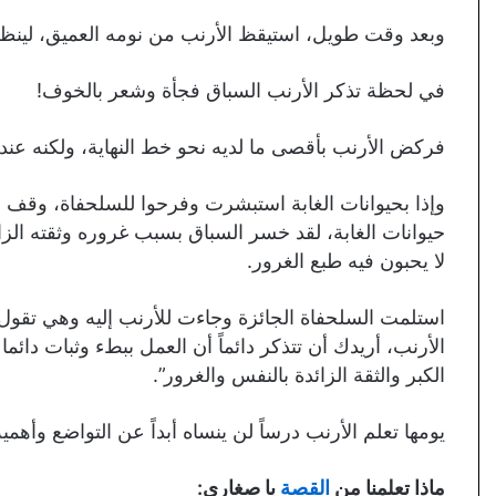
وبعد وقت طويل، استيقظ الأرنب من نومه العميق، لينظر
في لحظة تذكر الأرنب السباق فجأة وشعر بالخوف!
فركض الأرنب بأقصى ما لديه نحو خط النهاية، ولكنه عند
وإذا بحيوانات الغابة استبشرت وفرحوا للسلحفاة، وقف 
حيوانات الغابة، لقد خسر السباق بسبب غروره وثقته الزا
لا يحبون فيه طبع الغرور.
استلمت السلحفاة الجائزة وجاءت للأرنب إليه وهي تقول
الأرنب، أريدك أن تتذكر دائماً أن العمل ببطء وثبات دائ
الكبر والثقة الزائدة بالنفس والغرور”.
يومها تعلم الأرنب درساً لن ينساه أبداً عن التواضع وأهمية 
ماذا تعلمنا من
القصة
يا صغاري: