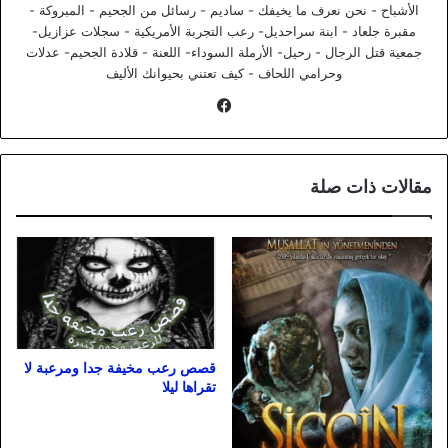
الأشباح - نحن نعرف ما يخيفك - ساديم - رسائل من الجحيم - المبروكة -
مقبرة جلعاد - ابنة سراحديل- رعب التجربة الأمريكية - سجلات عزازيل-
جمعية قتل الرجال - رحيل- الأرملة السوداء- اللعنة - قلادة الجحيم- عدلات
وحرامي اللحاف - كيف تعتني بحيوانك الأليف
فيسبوك
مقالات ذات صلة
قصص رعب مخيفة جدا ومرعبة لا
تقراها ليلا