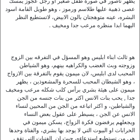
يظهر ناصور في صورة طفل صغير او رجل عجوز يمسك
عصى ذهبية عليها طلاسم ورموز ، وهو طويل القامة اسود
البشره، عينه متوهجتان بالون الابيض، لاتستطيع النظر
اليهما ابدا منظره مرعب جدا ومخيف .
هو ثالث ابناء ابليس وهو المسؤل في التفرقه بين الزوج
وزوجته وبث الغضب والكراهيه بينهم، وهو الشياطن
المحبب لدى ابليس، لان ميمون يقوم بالتفرقة بين الازواج
، وهو الشيطان المحبب للسحرة والمشعوذين ، يظهر
ميمون على هيئة بشري برأس كلب شكله مرعب ومخيف
جدا , يحب بنات الانس اكثر من بنات جنسه من الجن
والشياطين، و اكثر اتباعه من الجن من المحبين لنساء
الانس عن الجن ، يسيطر على عقول بعض النساء
ويجعلهم يرفضون فكرة الزواج، يسكن ميمون في
الخرابات او البيوت التي لا يوجد بها بشري، والفتاة وحدها
هي من تستطيع استدعاءه، حيث ان الفتيات التي تقف