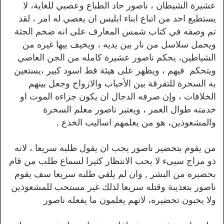
عشيرة الشيطان ، ناصور حاد الطباع وعصبي للغاية، لا
يستطيع احد من اتباع ابناء ابليس ان يعصي له امر ، لقد
تم وصفه في كتاب شمس المعارف على انه ضخم الجثة
ويحمل سلاسل من نار بين يديه ، ويخيف بيها غيره من
الشياطين، يحكم ناصور عشيرة كامله من الجن العاصي
ويتحكم فيهم ، ويظهر على هيئة قط اسود كبير ،يستعين
به السحرة للتفرقة بين الأحباب والازواج وجعل بينهم
الخلافات ، وإن صرفه الدجال ان يكون جزاءه الموت او
خدمته طوال العمر ، ويعتبر ناصور معلم السحرة
والمشعوذين، هو من يعلمهم اساليب الخدع .
من يقوم بتحضير ناصور يجب ان يقول طلبه سريعا ، لانه
ذو مزاج سيىء لا يحب الانتظار كثيرا لسماع طلب من قام
بحضيره من البشر , وان لم يلقي طلبه سريعا سف يقوم
ناصور بتعذيبة وقتله سريعا لذلك غير مستحب للمشعوذين
ولا يحبون تحضيره، لانهم يعلمون ما يفعله ناصور