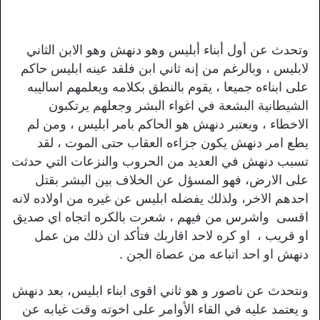
وتحدث عن أول أبناء أبليس وهو دنهش وهو الابن الثاني
لابليس ، وبالرغم من إنه ثاني ابن فلقد عينه ابليس حاكم
على ابناءه جميعا ، يقوم بالنطق بكلامه ويعلمهم اساليبه
الشيطانية البشعة في اغواء البشر وجعلهم يرتكبون
الاخطاء ، ويعتبر دنهش هو الحاكم بامر ابليس ، ومن لم
يطع امر دنهش يكون جزاءه العقاب حتى الموت ، لقد
تسبب دنهش في العديد من الحروب والنزعات التي حدثت
على الارض، فهو المسؤل عن الخلاف بين البشر بقتل
احدهم الاخر، ولذلك يفضله ابليس عن غيره من اولاده لانه
اقسى واشرس من فيهم ، شعرت بالكره اتجاه اي صديق
او قريب ، او كره لاحد اقاربك فتأكد ان ذلك من عمل
دنهش او احد اتباعه من عصاة الجن .
ونتحدث عن ناصور و هو ثاني اقوى ابناء ابليس، بعد دنهش
و يعتمد عليه في القاء الأوامر على اخوته وقت غيابه عن