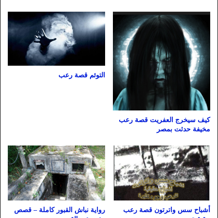
التوئم قصة رعب
كيف سيخرج العفريت قصة رعب
مخيفة حدثت بمصر
أشباح سس واترتون قصة رعب
رواية نباش القبور كاملة – قصص