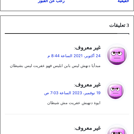
حقيقية
رعب عن القبور
‫3 تعليقات
ي
غير معروف
:
ق
24 أكتوبر، 2021 الساعة 8:44 م
و
مبدأيا دنهش ليس بابن ابليس فهو عفريت ليس بشيطان
ل
ي
غير معروف
:
ق
19 نوفمبر، 2023 الساعة 7:03 ص
و
ايوة دنهيش عفريت مش شيطان
ل
ي
غير معروف
:
ق