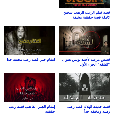
قصة فيلم الرعب الرهيب سجين
كاملة قصة حقيقية مخيفة
قصص مرعبة لأحمد يونس بعنوان
انتقام جني قصة رعب مخيفة جدا
“الشقة” الجزء الأول
قصة حديقة الهلاك قصة رعب
إنتقام الجني الغاضب قصة رعب
رهيبة ومخيفة جداً
حقيقية