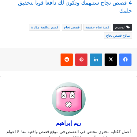
4 قصص نجاح ستلهمك وتكون لك دافعا قويا لتحقيق
حلمك
الوسوم
قصة نجاح حقيقية
قصص نجاح
قصص واقعية مؤثرة
نماذج قصص نجاح
لينكدإن
بينتيريست
ريم إبراهيم
أعمل ككتابة محتوي مختص في القصص في موقع قصص واقعية منذ 5 اعوام