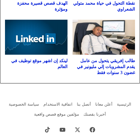
نقطة التحول في حياة محمد متولي
الهدف قصص قصيرة محفزة
الشعراوي
ومؤثرة
لينكد إن اشهر موقع توظيف في
طالب إفريقي يتحول من عامل
العالم
يقدم المشروبات إلي مليونير في
غضون 3 سنوات فقط
الرئيسية
أعلن معانا
أتصل بنا
اتفاقية الاستخدام
سياسة الخصوصية
أخبرنا بقصتك
مؤلفين موقع قصص واقعية
فيسبوك
X
يوتيوب
‫TikTok