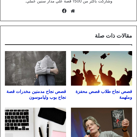
وشاركت بأكثر من 1500 قصة علي مدار سنين عملي.
موقع
فيسبوك
الويب
مقالات ذات صلة
قصص نجاح طلاب قصص محفزة
قصص نجاح مدمنين مخدرات قصة
وملهمة
نجاح بوب ولياموسون