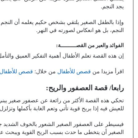
يجد النجم.
وإذا بالطفل الصغير يلتقي بشخص حكيم يعلمه أن النج
النجم، بل هو انعكاس لصورته في النهر.
الفوائد والعبر من القصــــــــــة:
إن هذه القصة تعلم الأطفال أهمية التفكير العميق والتأمل
اقرأ مزيدا من
قصص للأطفال
من خلال:
قصص للأطفال بع
رابعا/ قصة العصفور والريح:
تحكي هذه القصة الأكثر من رائعة عن عصفور صغير يبني 
للعيش فيه إذا بريح قوية تأتي وتعم الغابة بأكملها وتزلز
فيسيطر على العصفور الصغير الشعور بالخوف الشديد جرا
الصغير أن يتخطى ما حدث بسبب الريح القوية ويبحث عن م