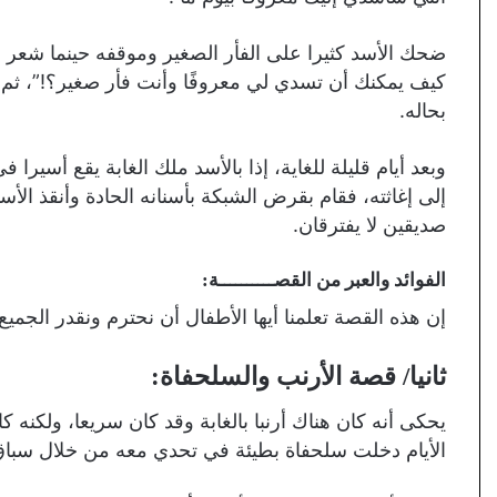
ضحك الأسد كثيرا على الفأر الصغير وموقفه حينما شعر ب
كيف يمكنك أن تسدي لي معروفًا وأنت فأر صغير؟!”، ثم 
بحاله.
وبعد أيام قليلة للغاية، إذا بالأسد ملك الغابة يقع أسيرا
إلى إغاثته، فقام بقرض الشبكة بأسنانه الحادة وأنقذ الأس
صديقين لا يفترقان.
الفوائد والعبر من القصــــــــــة:
إن هذه القصة تعلمنا أيها الأطفال أن نحترم ونقدر الج
ثانيا/
قصة الأرنب والسلحفاة:
يحكى أنه كان هناك أرنبا بالغابة وقد كان سريعا، ولكنه ك
الأيام دخلت سلحفاة بطيئة في تحدي معه من خلال سباق