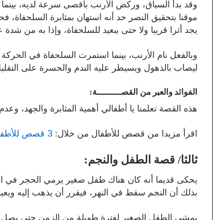
وقد بدأ السباق، وركض الأرنب بأقصى سرعة لديه، بينما 
موقنا بتحقيق النصر حد أنه استهان بمثابرة السلحفاة، ف
يجد أثرا قريبا ولا حتى ببعيد للسلحفاة، وإذا به من شد
وبالفعل نام الأرنب، بينما استمرت السلحفاة في الحركة
ليصاب بالذهول ويسيطر عليه الندم والحسرة على التقلي
الفوائد والعبر من القصــــــــــة:
هذه القصة تعلمنا يا أطفالي أهمية المثابرة والجهد، وعدم 
اقرأ مزيدا من قصص للأطفال من خلال:
3 قصص للأطفال معبرة وهادفة للغاية اغتنمها لصغارك
ثالثا/ قصة الطفل والنجم:
يحكى قديما أنه كان هناك طفل صغير يرمي الحجر في الن
بذلك أن النجم سقط في النهر، فيقرر أن يذهب إليه ويعيد
يمشي الطفل الصغير لفترة طويلة من الزمن حتى يصل إلى