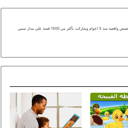
أعمل ككتابة محتوي مختص في القصص في موقع قصص واقعية منذ 5 اعوام وشاركت بأكثر من 1500 قصة علي مدار سنين