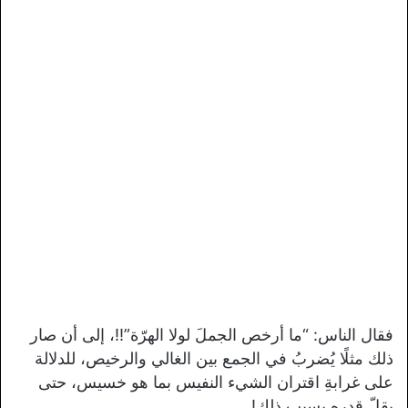
فقال الناس: “ما أرخص الجملَ لولا الهرّة”!!، إلى أن صار
ذلك مثلًا يُضربُ في الجمع بين الغالي والرخيص، للدلالة
على غرابةِ اقتران الشيء النفيس بما هو خسيس، حتى
يقلّ قدره بسبب ذلك!.