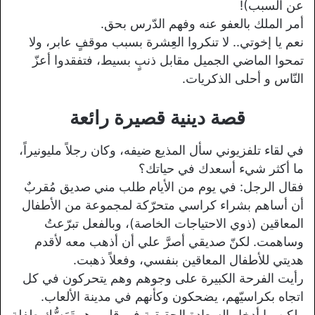
عن السبب)!
أمر الملك بالعفو عنه وفهم الدّرس بحق.
نعم يا إخوتي.. لا تنكروا العِشرة بسبب موقفٍ عابر، ولا
تمحوا الماضي الجميل مقابل ذنبٍ بسيط، فتفقدوا أعزّ
النّاس و أحلى الذكريات.
قصة دينية قصيرة رائعة
في لقاء تلفزيوني سأل المذيع ضيفه، وكان رجلاً مليونيراً،
ما أكثر شيء أسعدك في حياتك؟
فقال الرجل: في يوم من الأيام طلب مني صديق مُقربٌ
أن أساهم بشراء كراسي متحرّكة لمجموعة من الأطفال
المعاقين (ذوي الاحتياجات الخاصة)، وبالفعل تبرّعتُ
وساهمت. لكنّ صديقي أصرَّ علي أن أذهب معه لأقدم
هديتي للأطفال المعاقين بنفسي، وفعلاً ذهبت.
رأيت الفرحة الكبيرة على وجوهم وهم يتحركون في كل
اتجاه بكراسيّهم، يضحكون وكأنهم في مدينة الألعاب.
ولكن ما أدخل السعادة الحقيقية في قلبي هو تَمَسُّك طفلةٍ