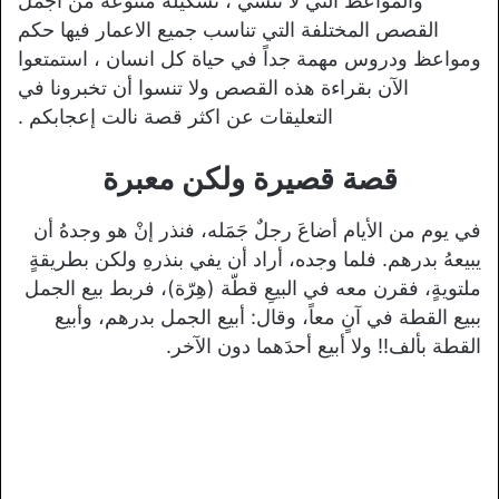
والمواعظ التي لا تنسي ، تشكيلة متنوعة من أجمل
القصص المختلفة التي تناسب جميع الاعمار فيها حكم
ومواعظ ودروس مهمة جداً في حياة كل انسان ، استمتعوا
الآن بقراءة هذه القصص ولا تنسوا أن تخبرونا في
التعليقات عن اكثر قصة نالت إعجابكم .
قصة قصيرة ولكن معبرة
في يوم من الأيام أضاعَ رجلٌ جَمَله، فنذر إنْ هو وجدهُ أن
يبيعهُ بدرهم. فلما وجده، أراد أن يفي بنذرهِ ولكن بطريقةٍ
ملتويةٍ، فقرن معه في البيعِ قطّة (هِرّة)، فربط بيع الجمل
ببيع القطة في آنٍ معاً، وقال: أبيع الجمل بدرهم، وأبيع
القطة بألف!! ولا أبيع أحدَهما دون الآخر.