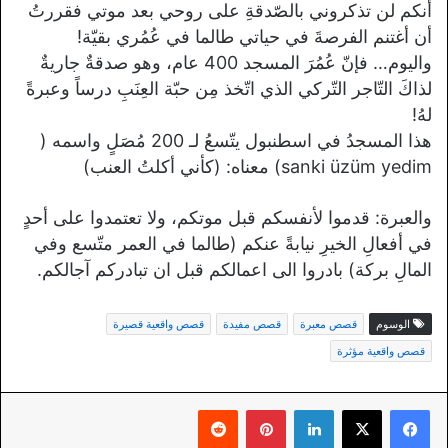
أنكم لن تذكروني بالصّدقةِ على روحي بعد موتي فقررتُ
أن أغتنم الفرصةَ في حياتي طالما في عُمُري بقيّة!
واليوم… فإنّ عُمُرَ المسجد 400 عام، وهو صدقةٌ جاريةٌ
لذاكَ التّاجر التّركي الذي اتّخذ مِن حبّة العِنَبِ درساً وعبرةً
لهُ!
هذا المسجدُ في اسطنبول يتّسعُ لـ 200 مُصَلٍ واسمه (
sanki üzüm yedim) معناه: (كأني أكلتُ العنب)
والعبرة: قدموا لأنفسكم قبل موتكم، ولا تعتمدوا على أحدٍ
في أفعالِ الخيرِ نيابةً عنكم (طالما في العمر متّسع وفي
المالِ بركة) بادروا الى اعمالكم قبل ان تبادركم آجالكم.
الوسوم
قصص معبرة
قصص مفيدة
قصص واقعية قصيرة
قصص واقعية مؤثرة
لينكدإن
بينتيريست