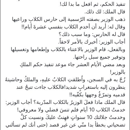
تنفيذ الحكم، ثم افعل ما بدا لك!
قال الملك: لك ذلك.
ذهب الوزير بصفته الرّسمية إلى حارس الكلابِ وراعيها
وقال له: أريد أن أخدم الكلاب بنفسي عشرةَ أيام!!
قال له الحارس: وما سبب ذلك؟
أجاب الوزير: أخبرك بالأمر لاحقاً.
وبالفعل، قام الوزير بالاعتناء بالكلاب وإطعامها وتغسيلها
وتوفير جميع سبل راحتها.
وبعد مضي الأيام العشر جاء موعد تنفيذ حكم الملكِ
بالوزير!
زُجّ به في السجن، واُطلقتِ الكلابُ عليهِ، والملكُ وحاشيتهُ
ينظرون إليه باستغرابٍ شديد!فالكلاب جاءت تنبحُ عند
قدميه وتمرّغُ وجهها بكفّيه!!
قال الملك ماذا فعلَ الوزيرُ بالكلاب المدّربة؟ أجاب الوزير:
خدمتُ الكلاب 10 أيام فلم تنسَ فضلي ولا معروفي!
وخدمتُ جلالتك 10 سنواتٍ فهِنتُ عليكَ ونسيت كلَّ
تضحياتي بخطأ بدا منّي عن غير قصد (حتى أنك لم تسألني