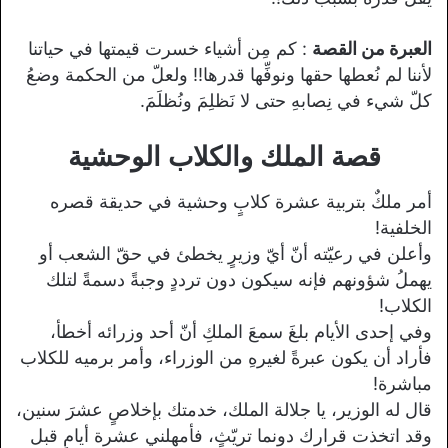
العبرة من القصة
: كم مِن أشياء خسرت قيمتها في حياتنا
لأننا لم نُعطها حقها ونوفِّها قدرها!! ولعلّ من الحكمة وضعُ
كلّ شيء في نِصابهِ حتى لا نَظلِمَ ونُظلَمَ.
قصة الملك والكلاب الوحشية
أمر ملكٌ بتربية عشرة كلابٍ وحشية في حديقة قصره
الخلفية!
وأعلن في رعيّته أنّ أيّ وزيرٍ يخطئ في حقّ الشعب أو
يهملُ شؤونهم فإنه سيكون دون ترددٍ وجبةً دسمةً لتلك
الكلاب!
وفي إحدى الأيام بلغَ سمعَ الملكِ أنّ أحد وزرائه أخطأ،
فأراد أن يكون عبرةً لغيرهِ من الوزراء، وأمر برميه للكلاب
مباشرة!
قال له الوزير، يا جلالة الملك، خدمتك بإخلاصٍ عشرَ سنين،
وقد اتخذت قرارك دونما تريّثٍ، فأمهلني عشرة أيامٍ قبل