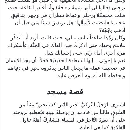
برجلي (قالوا لي أنها يتيمةٌ معاقةٌ) وأنا أغادر القاعة، حيث
ظلّت ممسكةً برجلي وعيناها تنظران في وجهي بتدقيقٍ
عجيب! فانحنيت لأسألها: هل تريدين شيئاً مني قبل أن
أذهب يابُنيّة؟
وكان ردّها صاعقاً بالنسبة لي، حيث قالت: أريد أن أتذكّر
ملامح وجهك حتى أذكركَ حين ألقاك في الجنَّة، فأشكرك
مرة أخرى أمام ربّي على إحسانك هذا.
نعم يا إخوتي .. إنها السعادة الحقيقية فعلاً، أن يجد الإنسان
في صحيفة عمله ما يجعل الناس يذكروه بخيرٍ في دنياهم
ويحفظه الله له يوم العرض عليه.
قصة مسجد
اشترى الرّجلُ التّركيُّ “خير الدّين كشتيجي” عِنَباً من
السّوقِ طالباً مِن خادمهِ أن يوصلهُ لبيتِهِ فيُعطيهِ لزوجته،
على أن يعودَ التّاجرُ في المساءِ فيُشاركَ أهلهُ تناولَ
الفاكهةِ كما هي العادة.