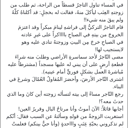
في المساء تناول التاجرُ قسطاً من الراحة، ثم طلب من
زوجتهِ العِنَب ليأكلَ منهُ، فقالت له بخجلٍ: قد أكلناهُ كلّهُ
ولم يبقَ منه شيء!!
قام التاجرُ التركيُّ إلى فراشهِ لينامَ مبكراً وقد اعتزمَ
الخروجَ من بيتهِ في الصباحِ بااااكراً على غيرِ عادته
في الصباحِ خرجَ مِن البيتِ وزوجتهُ تنادي عليه وهو
لايستجيب لها!
مضى التّاجرُ لأحد سماسرةِ الأراضي وطلبَ منه شراءَ
قطعةِ أرضٍ على أن يبني له عليها مسجداً (مشترطاً عليه
مُباشرةَ العمل بشكلٍ فوريٍّ أمام عينيه).
اشترى التّاجر الأرضَ، وأحضرَ المُقاولُ العُمّالَ وشرعَ في
البناء.
رجع التّاجر مساءً إلى بيته لتسأله زوجته أين كانَ وما الذي
حدثَ معه؟!
أجابها قائلاً: الآنَ أموتُ وأنا مرتاحُ البال وقريرُ العين!
استغربت الزوجةُ من قولهِ وسألتهُ عن السبب فقال: أنّكم
لم تذكروني بحبّةِ عِنَبٍ واااحدةٍ (وأنا حيٌّ بينكم) فعلمتُ