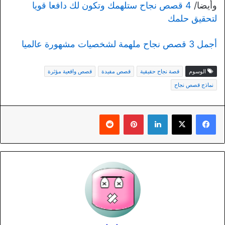
وأيضا/
4 قصص نجاح ستلهمك وتكون لك دافعا قويا
لتحقيق حلمك
أجمل 3 قصص نجاح ملهمة لشخصيات مشهورة عالميا
الوسوم
قصة نجاح حقيقية
قصص مفيدة
قصص واقعية مؤثرة
نماذج قصص نجاح
لينكدإن
بينتيريست