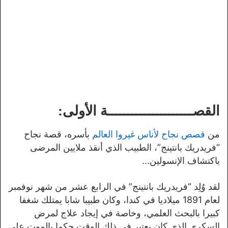
القصـــــــــــــــــــــة الأولى:
من
قصص نجاح لأناس غيروا العالم
بأسره، قصة نجاح
“فريدريك بانتينج”، الطبيب الذي أنقذ ملايين المرضى
باكتشاف الإنسولين…
لقد وُلِد “فريدريك بانتينج” في الرابع عشر من شهر نوفمبر
لعام 1891 ميلاديا في كندا، وكان طبيبا شابا يمتلك شغفا
كبيرا بالبحث العلمي، وخاصة في إيجاد علاج لمرض
السكري الذي كان يعتبر في ذلك الوقت حكما بالموت على