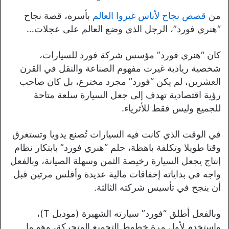
من
قصص نجاح لأناس غيروا العالم
بأسره، قصة نجاح
“هنري فورد”، الرجل الذي وضع العالم على عجلات…
كان “هنري فورد” مؤسس شركة فورد للسيارات،
شخصية ريادية غيرت مفهوم الصناعة والنقل في القرن
العشرين، لم يكن “فورد” مجرد مخترع، بل كان صاحب
رؤية اقتصادية تهدف إلى جعل السيارة سلعة متاحة
للجميع وليس فقط للأثرياء.
في الوقت الذي كانت فيه السيارات تُصنع يدويا وتستغرق
وقتا طويلا وتكلفة باهظة، حلم “هنري فورد” بابتكار نظام
إنتاج يجعل السيارة رخيصة الثمن وسهلة الصيانة، وبالفعل
واجه في بداياته إخفاقات مالية عديدة وأفلس مرتين قبل
أن ينجح في تأسيس شركته الثالثة.
وبالفعل أطلق “فورد” سيارته الشهيرة (موديل T)،
واستخدم لأول مرة خطوط التجميع المتحركة، وهو ما