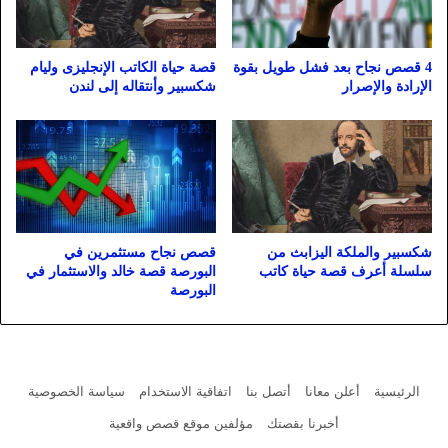
4 قصص نجاح بعد فشل طويل بقوة
قصة حياة الكاتب الإنجليزى وليام
الإرادة والإصرار
شكسبير وأنتقاله إلى لندن
شكسبير والملكة اليزابث من
قصص نجاح مستثمرين في
سلسلة أعرف قصة حياة كاتب
البورصة قصة خالد والاستثمار في
البورصة
الرئيسية
أعلن معانا
أتصل بنا
اتفاقية الاستخدام
سياسة الخصوصية
أخبرنا بقصتك
مؤلفين موقع قصص واقعية