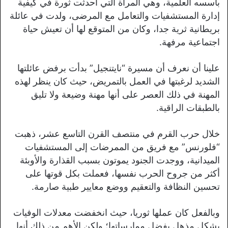
بأسسه العلمية، وهي المرأة التي أحدثت ثورة في كيفية
إدارة المستشفيات والتعامل مع المرضى، ولدت في عائلة
بريطانية ثرية جدا، وكان من المتوقع لها أن تعيش حياة
اجتماعية مرفهة.
علينا أن نعرف أن مسيرة “نايتنجيل” بدأت برفض عائلتها
الشديد لرغبتها في العمل بالتمريض، حيث كان ينظر لهذه
المهنة في ذلك العصر على أنها مهنة وضيعة ولا تليق
بالطبقات الراقية.
خلال حرب القرم في منتصف القرن التاسع عشر، ذهبت
“فلورنس” مع فريق من الممرضات إلى المستشفيات
الميدانية، ووجدت الجنود يموتون بسبب القذارة والأوبئة
أكثر من جروح الحرب نفسها، فعملت بكل قوتها على
تحسين النظافة والتعقيم ووضع معايير طبية صارمة.
وبالفعل كان عملها ثوريا، حيث انخفضت معدلات الوفيات
بشكل مذهل بفضل ممارساتها؛ ولكن الأهم من ذلك أنها