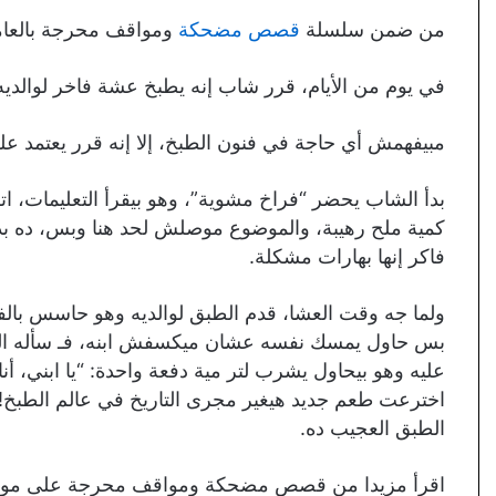
من ضمن سلسلة
قصص مضحكة
ومواقف محرجة بالعام
في يوم من الأيام، قرر شاب إنه يطبخ عشة فاخر لوالديه
مبيفهمش أي حاجة في فنون الطبخ، إلا إنه قرر يعتمد على
بدأ الشاب يحضر “فراخ مشوية”، وهو بيقرأ التعليمات، ات
كمية ملح رهيبة، والموضوع موصلش لحد هنا وبس، ده بد
فاكر إنها بهارات مشكلة.
ولما جه وقت العشا، قدم الطبق لوالديه وهو حاسس بالفخ
بس حاول يمسك نفسه عشان ميكسفش ابنه، فـ سأله الشاب 
عليه وهو بيحاول يشرب لتر مية دفعة واحدة: “يا ابني، أ
اخترعت طعم جديد هيغير مجرى التاريخ في عالم الطبخ!
الطبق العجيب ده.
اقرأ مزيدا من قصص مضحكة ومواقف محرجة على موقعنا 