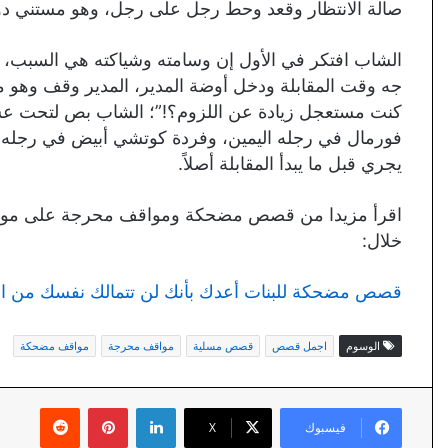
صالة الانتظار وقعد وحط رجل على رجل، وهو مستني دوره
الشاب افتكر في الأول إن وسامته وشياكته هي السبب، فـ
جه وقت المقابلة ودخل أوضة المدير، المدير وقف وهو م
كنت مستعجل زيادة عن اللزوم؟!”؛ الشاب بص لتحت عش
فورمال في رجله اليمين، وفردة كوتشي أبيض في رجله
يجري قبل ما يبدأ المقابلة أصلاً.
اقرأ مزيدا من قصص مضحكة ومواقف محرجة على موقعنا 
خلال:
قصص مضحكة للبنات أعدك بأنك لن تتمالك نفسك من ا
الوسوم
اجمل قصص
قصص مسلية
مواقف محرجة
مواقف مضحكة
لينكدإن
بينتيريست
فيسبوك
X