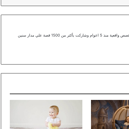
أعمل ككتابة محتوي مختص في القصص في موقع قصص واقعية منذ 5 اعوام وشاركت بأكثر من 1500 قصة علي مدار سنين