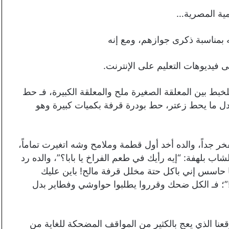
ية المصرية…
 بمناسبة ذكرى جوازهم، ومع إنه
 فيديوهات التعليم على الإنترنت.
لخبط بين المعلقة الصغيرة ملح والمعلقة الكبيرة، فـ حط
ل ما يحط زعتر، حط بودرة قرفة بكميات كبيرة وهو
ر جداً، والده أخد أول قطمة وملامح وشه اتغيرت تماماً،
بلهفة: “إيه رأيك في طعم الفراخ يا بابا؟”، والده رد
نا حاسس إني باكل حتة مخلل قرفة مالح! باين عليك
”؛ فـ الكل ضحك وقرروا يطلبوا حواوشي وفطاير بدل
الذي يعج بالكثير من المواقف المضحكة للغاية من