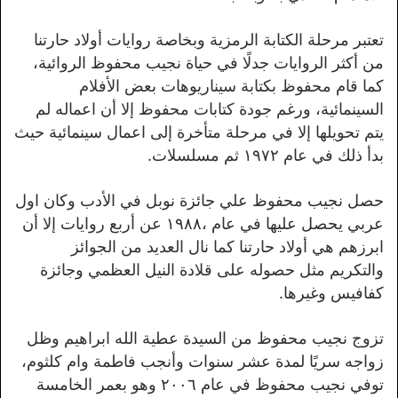
تعتبر مرحلة الكتابة الرمزية وبخاصة روايات أولاد حارتنا
من أكثر الروايات جدلًا في حياة نجيب محفوظ الروائية،
كما قام محفوظ بكتابة سيناريوهات بعض الأفلام
السينمائية، ورغم جودة كتابات محفوظ إلا أن اعماله لم
يتم تحويلها إلا في مرحلة متأخرة إلى اعمال سينمائية حيث
بدأ ذلك في عام ١٩٧٢ ثم مسلسلات.
حصل نجيب محفوظ علي جائزة نوبل في الأدب وكان اول
عربي يحصل عليها في عام ،١٩٨٨ عن أربع روايات إلا أن
ابرزهم هي أولاد حارتنا كما نال العديد من الجوائز
والتكريم مثل حصوله على قلادة النيل العظمي وجائزة
كفافيس وغيرها.
تزوج نجيب محفوظ من السيدة عطية الله ابراهيم وظل
زواجه سريًا لمدة عشر سنوات وأنجب فاطمة وام كلثوم،
توفي نجيب محفوظ في عام ٢٠٠٦ وهو بعمر الخامسة