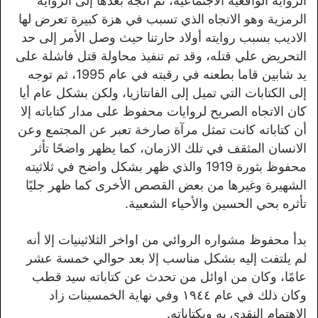
الرواية الواقعية الاجتماعية، ثم اتجه بعدها إلى الرواية
الرمزية وهو الاتجاه الذي تسبب في هزة كبيرة تعرض لها
الاديب بسبب روايته أولاد حارتنا حيث وصل الأمر إلى حد
التحريض علي قتله، وقد تم تنفيذ محاولة قتل فاشلة على
يد شابين قاما بطعنه في رقبته في عام 1995، ثم توجه
إلى الكتابات التي تميل إلى الفانتازيا، ولكن بشكل عام أيا
كان الاتجاه الصريح لروايات محفوظ على مدار كتاباته إلا
أن كتاباته كانت تمثل مرآة صارخة تعبر عن المجتمع وعن
الانسان المثقف في تلك الازمان، كما يظهر واضحًا تأثر
محفوظ بثورة 1919 والذي ظهر بشكل واضح في ثلاثيته
الشهيرة وغيرها من بعض القصص الأخرى كما ظهر جليًا
تأثره بحي الحسين والأحياء الشعبية.
بدأ محفوظ مشواره الروائي من اواخر الثلاثينيات إلا أنه
لم يلتفت إليه بشكل مناسب إلا بعد حوالي خمسة عشر
عامًا، وكان من اوائل من تحدث عن كتاباته سيد قطب
وكان ذلك في عام ١٩٤٤ وفي نهاية الخمسينات زاد
الاهتمام النقدي به وبكتاباته.