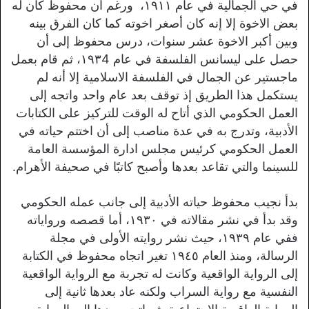
في حي الجمالية في عام ١٩١١، ورغم أن محفوظ كان له
بعض الاخوة إلا إنه كان أصغر اخوته كما كان الفرق بينه
وبين أكبر الاخوة عشر سنوات، درس محفوظ إلى أن
حصل على ليسانس الفلسفة في عام ١٩٣4، ثم قام بعمل
ماجستير عن الجمال في الفلسفة الاسلامية إلا أنه لم
يستكمل هذا الطريق إذ توقف بعد عام واحد واتجه إلى
العمل الحكومي الذي أتاح له الوقت للتركيز على الكتابات
الأدبية، وتدرج به في عدة مناصب إلى أن اختتم حياته في
العمل الحكومي كرئيس مجلس ادارة المؤسسة العامة
للسينما والتي تقاعد بعدها وأصبح كاتبًا في صحيفة الأهرام.
بدأ نجيب محفوظ حياته الأدبية إلى جانب عمله الحكومي
وقد بدأ في نشر مقالاته في ١٩٣٠، أما قصصه ورواياته
ففي عام ١٩٣٩، حيث نشر روايته الأولى في مجلة
الرسالة، ومنذ العام ١٩٤٥ تغير اتجاه محفوظ في الكتابة
إلى الرواية الواقعية وكانت له تجربة مع الرواية الواقعية
النفسية مع رواية السراب ولكنه عاد بعدها ثانية إلى