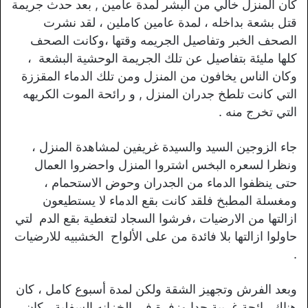
كان المنزل خالي من البشر لمدة عامين , بعد حدث جريمة
قتل بشعة بداخله ، لمدة عامين كاملين ، لقد نشرت
الصحف الخبر وتفاصيل الجريمه وقتها ،وكانت الصحف
كلها مليئة بتفاصيل عن تلك الجريمة الوحشية البشعة ،
وكان الناس يخافون من المنزل ومن تلك الدماء المقززة
التي كانت تلطخ جدران المنزل , و رائحة الموت الكريهه
التي تخرج منه .
جاء الزوجين السيد والسيدة غريفين لمشاهدة المنزل ،
ونظرا لسعره البخس اشتروا المنزل واحضروا العمال
حتى ينظفوا الدماء من الجدران وحوض الاستحمام ،
ومغسلة المطبخ فلقد كانت بقع الدماء لا يستطيعون
ازالتها من الارضيات ،فرشوا السجاد لتغطية بقع الدم لتي
حاولوا ازالتها بلا فائدة من على الألواح الخشبيه للارضيات
.
وبعد الفرش وتجهيز الشقة ولكن لمدة أسبوع كامل ، كان
هناك رائحة غريبة جدا وزفرة في الخزانه السفلية ، كان