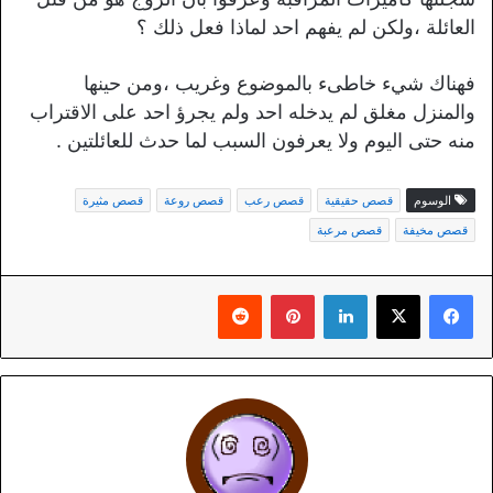
العائلة ،ولكن لم يفهم احد لماذا فعل ذلك ؟
فهناك شيء خاطىء بالموضوع وغريب ،ومن حينها
والمنزل مغلق لم يدخله احد ولم يجرؤ احد على الاقتراب
منه حتى اليوم ولا يعرفون السبب لما حدث للعائلتين .
الوسوم
قصص حقيقية
قصص رعب
قصص روعة
قصص مثيرة
قصص مخيفة
قصص مرعبة
لينكدإن
بينتيريست