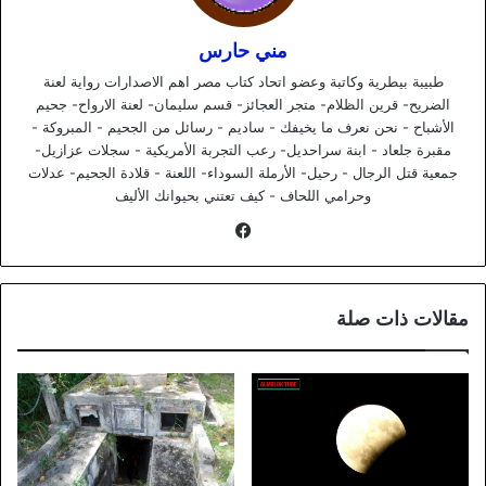
مني حارس
طبيبة بيطرية وكاتبة وعضو اتحاد كتاب مصر اهم الاصدارات رواية لعنة
الضريح- قرين الظلام- متجر العجائز- قسم سليمان- لعنة الارواح- جحيم
الأشباح - نحن نعرف ما يخيفك - ساديم - رسائل من الجحيم - المبروكة -
مقبرة جلعاد - ابنة سراحديل- رعب التجربة الأمريكية - سجلات عزازيل-
جمعية قتل الرجال - رحيل- الأرملة السوداء- اللعنة - قلادة الجحيم- عدلات
وحرامي اللحاف - كيف تعتني بحيوانك الأليف
فيسبوك
مقالات ذات صلة