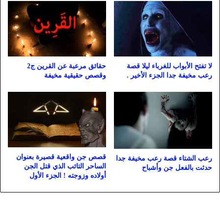
لا تفتح الأبواب للغرباء ليلا قصة
حقائق مرعبة عن القرين ج2
رعب مخيفة جدا الجزء الأخير .
وقصص حقيقية مخيفة
قصص جن واقعية قصيرة بعنوان
رعب الشتاء قصة رعب مخيفة جدا
الساحر التائب الذي قتل الجن
حدثت بالفعل جن وأشباح
أولاده وزوجته ! الجزء الأول