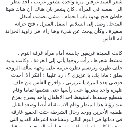
شعر السيد غرفين مرة واحدة بشعور غريب ، اخذ ينظر
الى نفسه في المرآة ، كان يشعر بان هناك أن هناك شيئا
خاطئ فتح بهدوء باب الحمام ، مشى بصمت أسفل
المدخل وصل إلى السلالم اسفل المنزل ، فتح خزانة
صغيرة ، وكأن يبحث عن شيء وهنا رأة في زاوية الخزانة
انه الفأس .
كانت السيدة غريفين جالسة أمام مرآة غرفة النوم ،
تمشط شعرها ، رأت زوجها يأتي إلى الغرفة ، وكانت يديه
خلف ظهره وترتسم نظرة غريبة على وجهه سألته الزوجة
بقلق : ماذا بك، يا عزيزي ؟ ، رد عليها : أفكر ألا أحدث
فوضى هذه المرة يا عزيزتي ، واخرج الفأس من خلف
ظهره واخذ يضربها على رأسها حتى هشمها تماما وقام
بتقطيع جسدها ،استيقظ احد الاطفال واخذ يصرخ بفزع
عند رؤية هذا المنظر وقام الاب بقتلة أيضا وصعد ليقتل
طفليه الأخرين ووجد رجال الشرطة جثث الجميع غارقة
في دمائها في اليوم التالي ومشاهدة اشرطة الفديو التي
سجلتها كاميرات المراقبه وعرفوا بأن الزوج هو من قتل