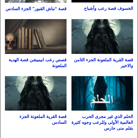
الخسوف قصة رعب وأشباح
قصة “نباش القبور” الجزء السادس
قصة القرية الملعونة الجزء الثامن
قصص رعب انيميشن قصة الهدية
والاخير
الملعونة
الحلم الذي غير مجرى الحرب
قصة القرية الملعونة الجزء
العالمية الأولى وللرعب وجوه كثيرة
السادس
بقلم منى حارس