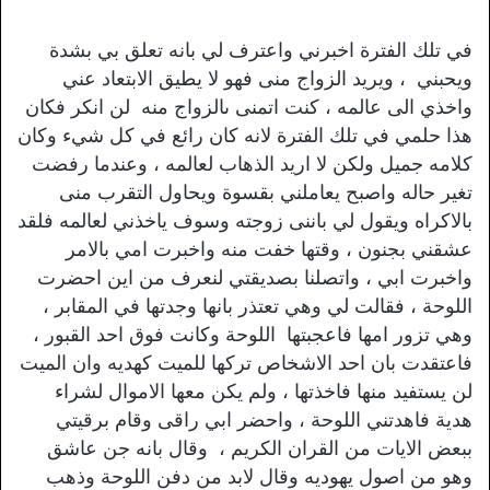
في تلك الفترة اخبرني واعترف لي بانه تعلق بي بشدة
ويحبني ، ويريد الزواج منى فهو لا يطيق الابتعاد عني
واخذي الى عالمه ، كنت اتمنى ىالزواج منه لن انكر فكان
هذا حلمي في تلك الفترة لانه كان رائع في كل شيء وكان
كلامه جميل ولكن لا اريد الذهاب لعالمه ، وعندما رفضت
تغير حاله واصبح يعاملني بقسوة ويحاول التقرب منى
بالاكراه ويقول لي باننى زوجته وسوف ياخذني لعالمه فلقد
عشقني بجنون ، وقتها خفت منه واخبرت امي بالامر
واخبرت ابي ، واتصلنا بصديقتي لنعرف من اين احضرت
اللوحة ، فقالت لي وهي تعتذر بانها وجدتها في المقابر ،
وهي تزور امها فاعجبتها اللوحة وكانت فوق احد القبور ،
فاعتقدت بان احد الاشخاص تركها للميت كهديه وان الميت
لن يستفيد منها فاخذتها ، ولم يكن معها الاموال لشراء
هدية فاهدتني اللوحة ، واحضر ابي راقى وقام برقيتي
ببعض الايات من القران الكريم ، وقال بانه جن عاشق
وهو من اصول يهوديه وقال لابد من دفن اللوحة وذهب