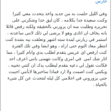
حارس
وفي الليل حلمت به من جديد واخذ يتحدث معي كثيرا
وكنت سعيدة جدا بكلامه ، كان لبق جدا وشكرني على
تحريره وطلبت منه ان يزورني بالحقيقه ولكنه رفض قائلا
بانه يخاف ان اتاذى وهو لا يرضى لي ذلك لاننى ساعدته ،
استمر في زيارتي لمدة سته اشهر وتعلقت بيه بشدة كنت
انتظر معاد النوم حتى اراه ، وهو ايضا وفي تلك الفترة
كنت ارفض اي عريس يتقدم لطلب يدي وانام كثيرا ، مما
اثار شك امي في امرى وكانت تتهمنى بانني اعرف احد
فكانت تقول لي دعيه يتقدم ليطلب يدك ان كنتي تحبيه ،
وبكنني كنت اصمت ولا ارد فماذا ساخبرها لابأنني احببت
جني يزوروني في احلامي كل ليله لنتحدث عن كل شيء
بالحياة .