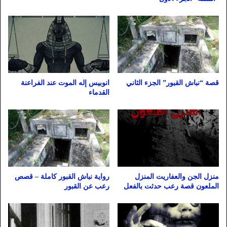
قصة “نباش القبور” الجزء الثاني
انوبيس إله الموت عند الفراعنة
القدماء
منزل الجن والعفاريت المنزل
رواية نباش القبور كاملة – قصص
الملعون قصة رعب حدثت بالفعل
رعب عن القبور