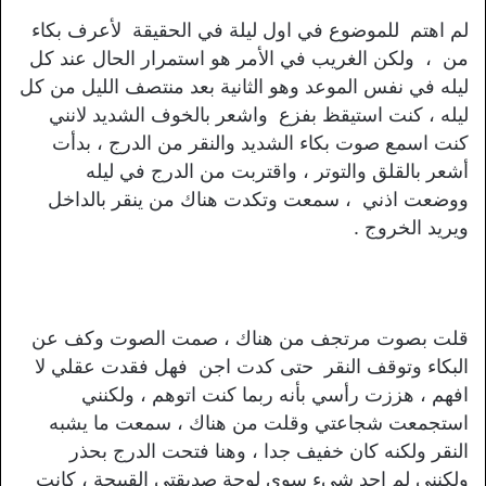
لم اهتم للموضوع في اول ليلة في الحقيقة لأعرف بكاء
من ، ولكن الغريب في الأمر هو استمرار الحال عند كل
ليله في نفس الموعد وهو الثانية بعد منتصف الليل من كل
ليله ، كنت استيقظ بفزع واشعر بالخوف الشديد لانني
كنت اسمع صوت بكاء الشديد والنقر من الدرج ، بدأت
أشعر بالقلق والتوتر ، واقتربت من الدرج في ليله
ووضعت اذني ، سمعت وتكدت هناك من ينقر بالداخل
ويريد الخروج .
قلت بصوت مرتجف من هناك ، صمت الصوت وكف عن
البكاء وتوقف النقر حتى كدت اجن فهل فقدت عقلي لا
افهم ، هززت رأسي بأنه ربما كنت اتوهم ، ولكنني
استجمعت شجاعتي وقلت من هناك ، سمعت ما يشبه
النقر ولكنه كان خفيف جدا ، وهنا فتحت الدرج بحذر
ولكنني لم اجد شيء سوى لوحة صديقتي القبيحة ، كانت