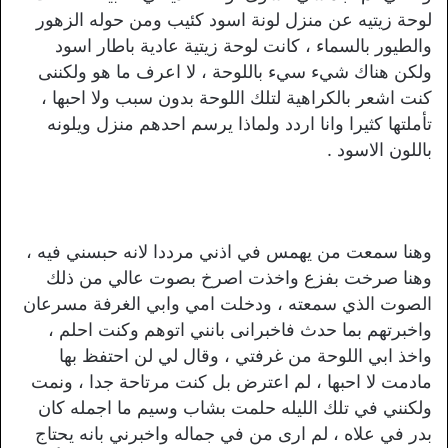
لوحة زيتيه عن منزل لونة اسود كئيب ومن حوله الزهور
والطيور بالسماء ، كانت لوحة زيتية عادية باطار اسود
ولكن هناك شيء سيء باللوحة ، لا اعرف ما هو ولكننى
كنت اشعر بالكراهية لتلك اللوحة بدون سبب ولا احبها ،
تأملتها كثيرا وانا اردد ولماذا يرسم احدهم منزل ويلونه
باللون الاسود .
وهنا سمعت من يهمس في اذني مرددا لانه حبسني فيه ،
وهنا صرخت بفزع واخذت اصرخ بصوت عالي من ذلك
الصوت الذي سمعته ، ودخلت امي وابي الغرفة مسرعان
واخبرتهم بما حدث فاخبرانى بانني اتوهم وكنت احلم ،
واخذ ابي اللوحة من غرفتي ، وقال لي لن احتفظ بها
مادمت لا احبها ، لم اعترض بل كنت مرتاحة جدا ، ونمت
ولكنني في تلك الليله حلمت بشاب وسيم ما اجمله كان
بدر في علاه ، لم ارى من في جماله واخبرني بانه يحتاج