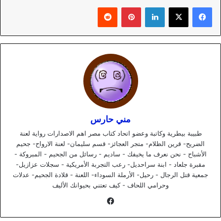
لينكدإن
بينتيريست
مني حارس
طبيبة بيطرية وكاتبة وعضو اتحاد كتاب مصر اهم الاصدارات رواية لعنة
الضريح- قرين الظلام- متجر العجائز- قسم سليمان- لعنة الارواح- جحيم
الأشباح - نحن نعرف ما يخيفك - ساديم - رسائل من الجحيم - المبروكة -
مقبرة جلعاد - ابنة سراحديل- رعب التجربة الأمريكية - سجلات عزازيل-
جمعية قتل الرجال - رحيل- الأرملة السوداء- اللعنة - قلادة الجحيم- عدلات
وحرامي اللحاف - كيف تعتني بحيوانك الأليف
فيسبوك