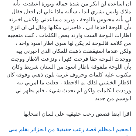
ان اساعده لن انكر من شدة جماله ونورة اعتقدت بأنه
ملاك وليس بشري ابدا ، سألته ماذا علي ان افعل فقال
لي بأنه محبوس باللوحة ، ويريد مساعدتي ولكننى اخبرته
ىأن اللوحة اخذها ابي ، فاخبرني مكانها وقال لي ان انزع
اطارات اللوحة الست واردد بعض الكلمات ، كنت متعجبه
من كلامه فاللوحة لم يكن لها سوى اطار اسود واحد ،
ولكن عندما استيقظت ذهبت للمكان الذي اخبرني بيه
ووجدت اللوحة حقا فرحت كثيرا ، ونزعت الاطار ووجت
بأن اللوحة ملفوفة باطار اسود من الستان شريط وكان
مكتوب عليه كلمات وحروف غريبة بلون ذهبي وفوقه كان
الاطار الخشبي لذلك لم الاحظة ، فعلت ما امرني بيه
ورددت الكلمات ولكن لم يحدث شيء ، فلم يظهر لي
الوسيم من جديد
اقرا ايضا قصص رعب حقيقية على لسان اصحابها
الجحيم المظلم قصة رعب حقيقية من الجزائر بقلم منى