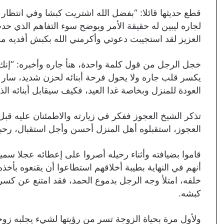
قطع حديثها قائلا: “بفضل الله اشتريت كبشا وفي انتظار 
لجاره ليبين له حقيقة الأمر ويوضح سوء التفاهم الذي ح
العزيز لقد استجيبت دعوتي وأكرمني الله بكبش أفديه من 
خجل الرجل من قول كلمة واحدة، هنأ جاره وأخبره: “إنك
يكسر قلب جاره ولا يحول فرحة أبنائه لحزن شديد، سار ب
العودة للمنزل وبخاصة غدا العيد، فكيف سيقابل أبنائه ال
تذكر الشيخ العجوز ففكر في زيارته والاطمئنان عليه قبل
العجوز، استقبلوه أهل المنزل أحسن وأجل استقبال، رحبو
قاموا بضيافته وأثناء رحيله أصروا على إعطائه عجلا سمين
أنهم في النهاية بطيبة أخلاقهم استطاعوا أن يقنعوه بأخذ
خلفه، امتلأ وجه الرجل بدموع الحمد، فقد امتنع عن كسر
كبشه.
ولأول مرة بحياة الزوجة تسر من رؤيتها لشيء يجلبه زوجها