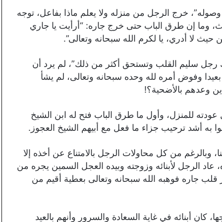
وصوله”، خرج الرجل من منزله ولا يعلم ماذا بفاعل، توجه
دث، وما إن طرق الباب حتى خرج جاره: “أرأيت يا جاري
حيث لا أدري، يا لكرم الله سبحانه وتعالى”.
 رجل سليم القلب وتستحق أكثر من ذلك”، لم يرد أن
عيدا وفوض أمره لله وحده سبحانه وتعالى، لم يشأ
ذين وعدهم بالأضحية؟!
 عودته للمنزل، وأول ما طرق الباب فتح له ابن الشيخ
ا به أشد ترحيب جزاء ما فعل مع أبيهم الشيخ العجوز.
ا، وبالرغم من كل محاولات الرجل بالامتناع عن أخذه إلا
ه، عاد الرجل لأبنائه وزوجته وبيده العجل السمين يجره من
 قلب جاره فوهبه الله سبحانه وتعالى بعطية أقيم من
، كان أبنائه في غاية السعادة والسرور وأنهم بالعيد