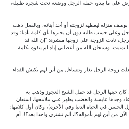
لمرض على ما يبدو، حمله الرجل ووضعه تحت شجرة ظليلة،
بوصف منزله ليعطيه لزوجته أو أحد أبنائه، وبالفعل ذهب
ل وعلى حسب طلبه دون أن يخبرها بأي كلمة تأدبا؛ وقد
رجل، نادت الزوجة على زوجها مبشرة: “إن الله قد
تمنيت، وسبحان الله من أعطاني إياه لم يتفوه بكلمة
علت زوجة الرجل تغار وتتساءل من أين لهم بكبش الفداء
، كان حينها الرجل قد حمل الشيخ العجوز وذهب به
ا عاد وجدها عابسة والغضب يظهر على ملامحها، استعان
قول الحسن في الحياة الدنيا وفي الآخرة)، وكان أول كلامها:
آن من أين لهم بأمواله؟!، ألم تشتري واحدا بعد؟!، أم