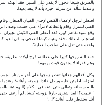
بالطريق شيخا عجوزا لا يقدر على السير، فقد أنهكه ا
وعندما سأله عن منزله أخبره بأنه لا يبعد بعيدا.
اضطر الرجل لإعطاء الكبش لإحدى الفتيان الصغار، وقام 
الفتى للمنزل وقام بإعطائه لامرأة على حسب وصف الرج
وقع سوء تفاهم كبير، فقد أعطى الفتى الكبش لجيران ال
استجاب لدعائك، فقد وهبك كبشا لتضحي به في العيد كما 
واحدة حتى تدل على صاحب العطية”.
حمد الله زوجها كثيرا على عطائه، فرح أولاده بطريقة ج
وهم فقراء لا يجدون قوت يومهم!
وكل أفعالهم جعلتها تنتظر زوجها على أحر من نار الجمر
لمنزله، اطمئن عليه ورحل عائدا لزوجته وأبنائه؛ وعندم
بالله سبحانه وتعالى حتى يثبته في الكلام (اللهم ثبتنا بال
“أعلمت؟! لقد اشترى جارنا لزوجته كبشا، لم أرعف حتى ال
أنك ستفطر قلب أبنائك؟!…”