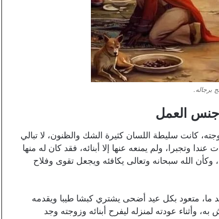
 برجاله.
جنس العمل
جته، كانت سليطة اللسان كثيرة الشك والظنون، لا تبالي
 عندا وتجبرا، ولم يمنعه عنها إلا أبنائه، فقد كان له منها
ن، وكأن الله سبحانه وتعالى يكافئه ويجعل تقوى وفلاح
 ما، متعود بكل عيد أضحى يشتري كبشا طيبا ويقدمه
ه، وأثناء عودته لمنزله ليفرح أبنائه وزوجته وجد