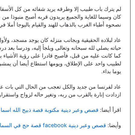
لم يترك باب طبيب إلا وطرقه يريد شفائه من كل الأسقا
كان وسيما للغاية والجميع يريدون قربه أصبح منبوذا من 
نصحوه أطباء الغرب بالذهاب للهند والقيام باليوجا أملا في
عاد لبلاده الحقيقية وبجانب منزله كان يوجد مسجد، ولأو
حياته يصلي لله سبحانه وتعالى ويلجأ إليه، ودرسا بعد د
كما كانت عليه من قبل، فأصبح قادرا على رؤية الأشياء ب
لطبيب واحد على الإطلاق، ويومها استطاع أيضا أن يمش
يوما بداء.
عاد لفرنسا من جديد والكل تعجب من الحال التي بات 
ازدادت إنارة بالقرب من ربه، وتغير حاله لزواج واستقرار
اقرأ أيضا:
قصص وعبر دينية مكتوبة قصة ذبيح الله اسماع
وأيضا:
قصص وعبر دينية facebook قصة حج في السماء قبل الأرض