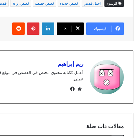
الوسوم
اجمل قصص
قصص جديدة
قصص حقيقية
قصص روعة
قصص 
لينكدإن
بينتيريست
فيسبوك
X
ريم إبراهيم
عملي.
موقع
فيسبوك
الويب
مقالات ذات صلة