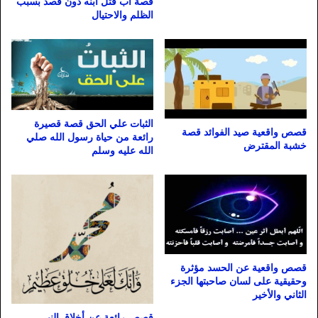
قصة اب قتل ابنه دون قصد بسبب
الظلم والاحتيال
الثبات علي الحق قصة قصيرة
قصص واقعية صيد الفوائد قصة
رائعة من حياة رسول الله صلي
خشبة المقترض
الله عليه وسلم
قصص واقعية عن الحسد مؤثرة
وحقيقية على لسان صاحبتها الجزء
الثاني والأخير
قصص رائعة عن أخلاق النبي