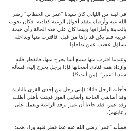
في ليلة من الليالي كان سيدنا “عمر بن الخطاب” رضي
الله عنه وأرضاه يتفقد أحوال الرعية كعادته، فكان يجوب
بالمدينة وأطرافها وبينما كان على هذه الحالة رأى خيمة
غريبة فلم يكن قد رآها من قبل، فاقترب منها وبداخله
تساؤل عجيب عمن بداخلها.
وعندما اقترب منها سمع أنينا يخرج منها، فانفطر قلبه
وازداد همه فنادى أصحابها فإذا برجل يخرج إليه، فسأله
سيدنا “عمر”: (من أنت؟!)
فأجابه الرجل قائلا: (إنني رجل من إحدى القرى بالبادية
وقد أصابتني الحاجة وأصابني العوز فجئت بأهلي أطلب
رفد عمر، فقد جاءنا أن عمر يرفد الراعية ويعمل على
رعايتهم).
فسأله “عمر” رضي الله عنه عما فطر قلبه وزاد همه: