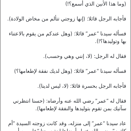
(وما هذا الأنين الذي أسمع؟!)
فأجابه الرجل قائلا: (إنها زوجتي تتألم من مخاض الولادة).
فسأله سيدنا “عمر” قائلا: (وهل عندكم من يقوم بالاعتناء
بها وتوليدها؟!).
فقال له الرجل: (لا، إنني وهي وحسب).
فسأله سيدنا “عمر” قائلا: (وهل لديك نفقة لإطعامها؟)
فأجابه الرجل بحسرة قائلا: (لا، ليس لدينا).
فقال له “عمر” رضي الله عنه وأرضاه: (حسنا انتظرني
سآتيك بمن تقوم بتوليدها والنفقة لإطعامها).
عاد سيدنا “عمر” إلى منزله، وقد كانت زوجته السيدة “أم
كلثوم” رضي الله عنها وأرضاها ابنة سيدنا “علي بن أبي