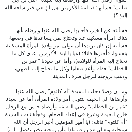
طالب” فسألها: (يا ابنة الأكرمين هل لكِ في خير ساقه الله
إليكِ؟).
فسألته عن الخير، فأجابها رضي الله عنها وأرضاه بأنها
هناك امرأة مسكينة تلد وتحتاج لمن يساعدها في وضعها،
فسألته إن كان يريدها أن تتولى أمر ولادة المرأة المسكينة
بنفسها، فأخبرها قائلا: (هيا يا ابنة الأكرمين أعدي كل ما
تحتاج إليه المرأة للولادة)، وأما عن سيدنا “عمر بن
الخطاب” فقام وأعد طعاما وكل ما يحتاج إليه للطهي،
وذهب بزوجته للرجل طرف المدينة.
وما إن وصلا دخلت السيدة “أم كلثوم” رضي الله عنها
وأرضاها إلى الخيمة لتتولى أمر ولادة المرأة، أما عن سيدنا
“عمر بن الخطاب” رضي الله عه وأرضاه جلس مع الرجل
خارج الخيمة وشرع في إعداد الطعام، وفجأة نادت السيدة
“أم كلثوم” قائلة: (يا أمير المؤمنين أخبر الرجل أن الله
سبحانه وتعالى قد رزقه ولدا وأن زوجته بخير بفضل الله).