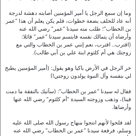
وما إن سمع الرجل يا أمير المؤمنين أصابته دهشة لدرجة
أنه عاد للخلف بضعة خطوات، فلم يكن يعلم أن هذا “عمر
بن الخطاب”؛ طلب منه سيدنا “عمر” رضي الله عنه
وأرضاه أن يتمالك نفسه فابتسم سيدنا “عمر” قائلا:
(اقترب.. اقترب، نعم إنني عمر بن الخطاب والتي مع
زوجتك هي أم كلثوم ابنة علي بن أبي طالب).
خر الرجل في الأرض باكيا وهو يقول: (أمير المؤمنين يطبخ
لي بنفسه وآل النبوة يولدون زوجتي!)
فقال له سيدنا “عمر بن الخطاب”: (سآتيك بالنفقة ما دمت
فينا)، وذهب وزوجته السيدة “أم كلثوم” رضي الله عنها
وأرضاها.
لقد فلحوا لأنهم انتجوا منهاج رسول الله صلى الله عليه
وسلم، فرفعة سيدنا “عمر بن الخطاب” رضي الله عنه