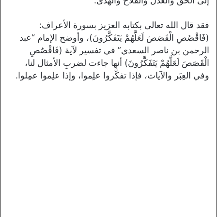
إلى الحق والعدل والفلاح والهدى.
فقد قال الله تعالى بكتابه العزيز بسورة الأعراف:
(فَاقْصُصِ الْقَصَصَ لَعَلَّهُمْ يَتَفَكَّرُونَ)، وأوضح الإمام “عبد
الرحمن بن ناصر السعدي” في تفسير لآية (فَاقْصُصِ
الْقَصَصَ لَعَلَّهُمْ يَتَفَكَّرُونَ) أنها جاءت لضربِ الأمثال لنا،
وفي العِبَر والآيات، فإذا تفكَّروا علِموا، وإذا علِموا عمِلوا.