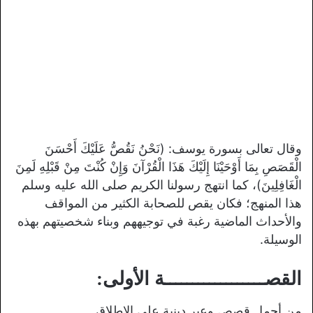
وقال تعالى بسورة يوسف: (نَحْنُ نَقُصُّ عَلَيْكَ أَحْسَنَ
الْقَصَصِ بِمَا أَوْحَيْنَا إِلَيْكَ هَذَا الْقُرْآنَ وَإِنْ كُنْتَ مِنْ قَبْلِهِ لَمِنَ
الْغَافِلِينَ)، كما انتهج رسولنا الكريم صلى الله عليه وسلم
هذا المنهج؛ فكان يقص للصحابة الكثير من المواقف
والأحداث الماضية رغبة في توجيههم وبناء شخصيتهم بهذه
الوسيلة.
القصــــــــــــــــــة الأولى:
من أجمل قصص وعبر دينية على الإطلاق…