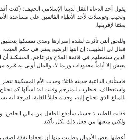
يقول أحد الدعاة الثقل لديننا الإسلامي الحنيف: (كنت أ
ونحيب وتوسلات لأحد الأطباء القائمين على مساعدة الأط
بعثتنا لإفريقيا.
وللحق أنني تأثرت لشدة إصرارها ومدى تمسكها بتحقيق مر
فقال لي الطبيب: إن ابنها الرضيع يعتبر في حكم الميت، 
الذين سنجعلهم في قائمة العلاج ونرعاهم، المشكلة أن ال
يعيش إلا أياماً معدودات وربما لا، والمال أولى به غيره م
فاستأنف الداعية حديثه قائلا: وجدت الأم المسكينة تنظ
واستعطاف، فنظرت للمترجم وقلت له: اسألها كم تحتاج م
بالمبلغ الذي تحتاج إليه، وجدته قليلاً للغاية، لدرجة أن
فقلت للطبيب: حسنا، سأدفع للطفل من مالي الخاص، وطم
ولكني منعتها من فعل ذلك بكل تأكيد.
أعطتها بعض الأموال وطلبت منها أن تجعلها نفقة لصغيرها ل