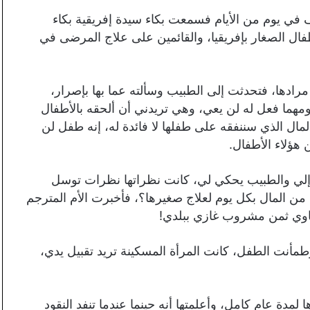
قف في يوم من الأيام فسمعت بكاء سيدة إفريقية بكاء
فال الصغار بإفريقيا، والقائمين على علاج المرضى في
ادها، فتحدثت إلى الطبيب وسألته عما بها بإصرار،
ومهما فعل له لن يعي، وهي تريدني أن ألحقه بالأطفال
مال الذي سننفقه على طفلها لا فائدة له، إنه طفل لن
ن هؤلاء الأطفال.
ر إلي والطبيب يحكي لي، كانت نظراتها نظرات توسل
ن المال بكل يوم لعلاج صغيرها؟، فأخبرت الأم المترجم
ه يساوي ثمن مشروب غازي ببلدي!
أنت الطفل، كانت المرأة المسكينة تريد تقبيل يدي،
مدة عام كامل، وأعلمتها أنه حينما عندما تنفد النقود