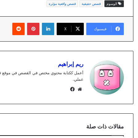
الوسوم
قصص حقيقية
قصص واقعية مؤثرة
لينكدإن
بينتيريست
فيسبوك
X
ريم إبراهيم
عملي.
موقع
فيسبوك
الويب
مقالات ذات صلة