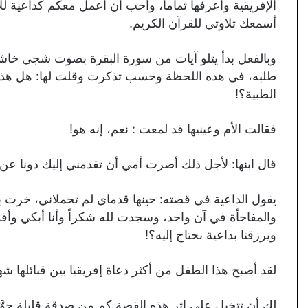
الإفريقية وأعرفها تماماً، وأحب أن أعمل معكم كداعية ل
أسمعك تلاوتي للقرآن الكريم.
وبالفعل بدأ يتلو آيات من سورة البقرة بصوت شجي خاشع 
طلبه، في هذه اللحظة وحسب تذكرت وقلت لها: هل هذا 
الطبية؟!
فقالت الأم وعينيها قد لمعت : نعم، إنه هو!
قال ابنها: لأجل ذلك أصرت أمي أن تقدمني إليك دونا 
يقول الداعية في قصته: حينها قدماي لم تحملاني، خرت ب
والمفاجأة في آن واحد، وسجدت لله شكراً وأنا أبكي وأ
ويرزقنا بداعية نحتاج إليه؟!
لقد أصبح هذا الطفل من أكثر دعاة إفريقيا بين قبائلها شه
لك أن تتخيل على إثر هذه القصة كم من صدقة قليلة حوّ