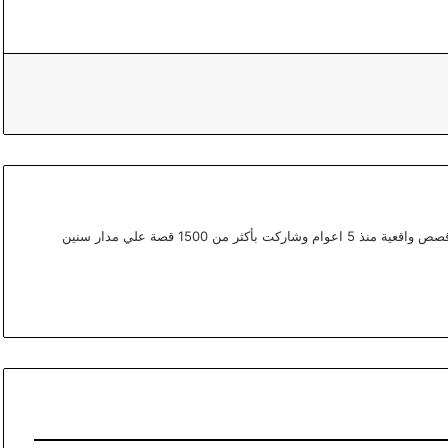
أعمل ككتابة محتوي مختص في القصص في موقع قصص واقعية منذ 5 اعوام وشاركت بأكثر من 1500 قصة علي مدار سنين