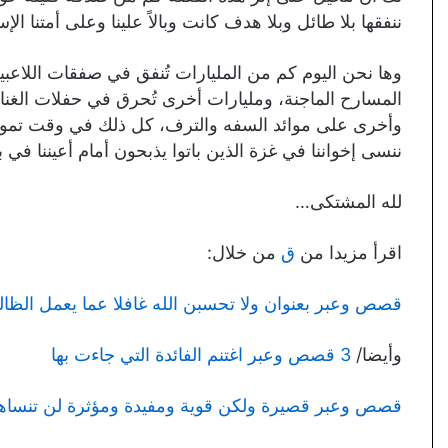
ننفقها بلا طائل وبلا هدف كانت وبالاً علينا وعلى أمتنا الإس
وها نحن اليوم كم من المليارات تُنفق في صفقات اللاعبي
المسارح الماجنة، ومليارات أخرى تُحرق في حفلات الغنا
وأخرى على موائد السفه والترف، كل ذلك في وقت تموت
ننسى إخواننا في غزة الذين باتوا يذبحون أمام أعيننا في 
لله المشتكى…
اقرأ مزيدا من
ق
من خلال:
قصص وعبر بعنوان ولا تحسبن الله غافلا عما يعمل الظا
وأيضا/
3 قصص وعبر اغتنم الفائدة التي جاءت بها
قصص وعبر قصيرة ولكن قوية ومفيدة ومؤثرة لن تنساها