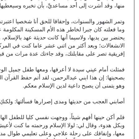
منها، وقد أشرت إلى أحد مساعديَّ، بأن تخبره وسيعطيها م
وتمر الشهور والسنوات، وإحقاقا للحق أنا شخصيا اعتبرته فع
وما فعلته كان جبرا لخاطر هذه الأم المسكينة المكلوم
يحتضر بين يديها، ولاسيما أنها كانت حديثة عهد بالإسلا
الانشغالات؛ وبعد أكثر من اثني عشر عاما كنت في المركز 
إفريقية تصر على مقابلتك، وقد جاءتك عدة مرات من قبل، 
فمثلت أمام عيني سيدة لا أعرفها، ومعها طفل جميل الو
بصحبتها: إن هذا ابني عبدالرحمن، لقد أتم حفظ القرآن ا
وهو يتمنى أن يصبح داعية لدين الإسلام معكم.
أصابني العجب من حديثها ومدى إصرارها فسألتها: ولكنكِ 
فلم أكن حينها أفهم شيئاً، ووجهت نفسي كليا للطفل الهادئ
وبكل هدوء، وقال لي: لولا الإسلام ورحمته ما كنت لأع
معها، وإنفاقك على رحلة علاجي وعلى تعليمي طوال مدة ط