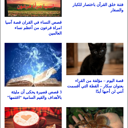
فتنة خلق القرآن باختصار للكبار
والصغار
قصص النساء في القران قصة آسيا
امراة فرعون من أعظم نساء
العالمين
قصة اليوم – مؤلفة من القراء
بعنوان سكار – القطة التي أقسمت
أنني لن أحبها أبدًا
3 قصص قصيرة يحكى أن مليئة
بالأهداف والقيم السامية “اغتنمها”