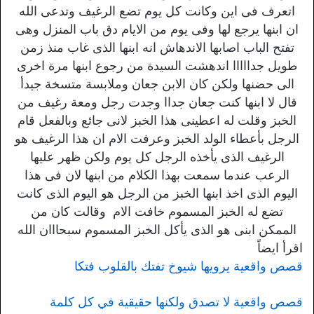
اتعرف فى اين وكانت كل يوم تضع الرغيف وتدعى الله
ان ابنها يرجع لها وفى يوم من الايام دق باب المنزل وهى
تفتح الباب اصابها الاندهاش انه ابنها الذى غاب منذ زمن
طويل جدااااا اندهشت السيدة من رجوع ابنها مرة اخرى
الى حضنها ولكن كان الابن جعان وملابسة متسخة جيدأ
قال لا ابنها كنت جعان جداا وجدت رجل ومعة رغيف من
الخبز وقلت له اعطينى هذا الخبز لانى جائع وبالفعل قام
الرجل بأعطاء الولد الخبز وعرفت الام ان هذا الرغيف هو
الرغيف الذى يأخذه الرجل كل يوم ولكن ظهر عليها
الرعب عندما سمعت بهذا الكلام من ابنها لان فى هذا
اليوم الذى اخذ ابنها الخبز من الرجل هو اليوم الذى كانت
تضع له الخبز المسموم خافت الام وقالت كان من
الممكن ابنى هو الذى يأكل الخبز المسموم سبحااان الله
اقرأ ايضاً
قصص واقعية يرويها شيوخ تفتك بالقلوب فتكا
قصص واقعية لا تصدق ولكنها حقيقية في كل كلمة