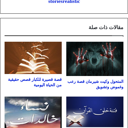
storiesrealistic
مقالات ذات صلة
قصة قصيرة للكبار قصص حقيقية
المتحول وكيت شيرمان قصة رعب
من الحياة اليومية
وغموض وتشويق