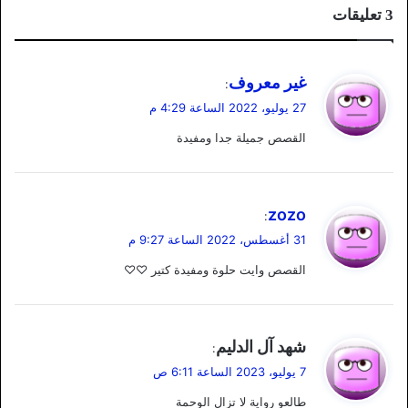
‫3 تعليقات
ي
غير معروف
:
ق
27 يوليو، 2022 الساعة 4:29 م
و
القصص جميلة جدا ومفيدة
ل
ي
zozo
:
ق
31 أغسطس، 2022 الساعة 9:27 م
و
القصص وايت حلوة ومفيدة كتير ♡♡
ل
ي
شهد آل الدليم
:
ق
7 يوليو، 2023 الساعة 6:11 ص
و
طالعو رواية لا تزال الوحمة
ل