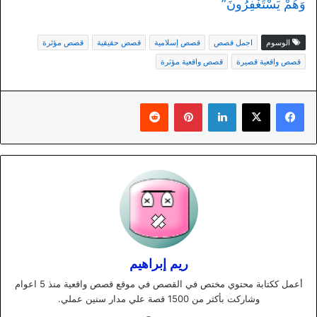
وَهُمْ يَسْتَغْفِرُونَ”
الوسوم
اجمل قصص
قصص إسلامية
قصص حقيقية
قصص مؤثرة
قصص واقعية قصيرة
قصص واقعية مؤثرة
لينكدإن
بينتيريست
ريم إبراهيم
أعمل ككتابة محتوي مختص في القصص في موقع قصص واقعية منذ 5 اعوام
وشاركت بأكثر من 1500 قصة علي مدار سنين عملي.