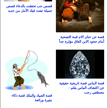
قصص حب تحققت بالدعاء قصص
جميلة تبعث فيك الأمل من جديد
قصة عن حنان الام قمة التضحية
أمام جحود الابن العاق مؤثرة جداً
قصة الماس قصة تاريخية حقيقية
عن اكتشاف الماس بقلم :
مصطفي رجب
قصة الصياد والملك قصة ذكاء
مثيرة ورائعة