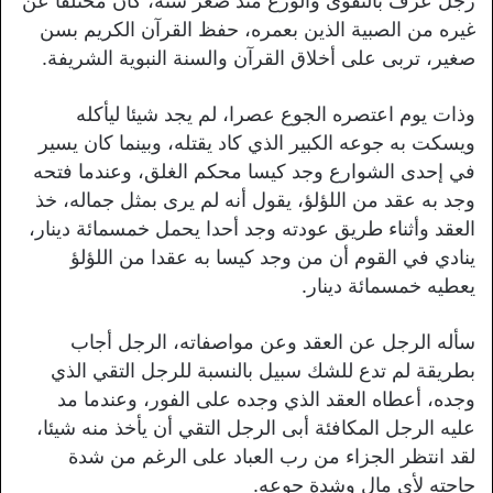
رجل عرف بالتقوى والورع منذ صغر سنه، كان مختلفا عن
غيره من الصبية الذين بعمره، حفظ القرآن الكريم بسن
صغير، تربى على أخلاق القرآن والسنة النبوية الشريفة.
وذات يوم اعتصره الجوع عصرا، لم يجد شيئا ليأكله
ويسكت به جوعه الكبير الذي كاد يقتله، وبينما كان يسير
في إحدى الشوارع وجد كيسا محكم الغلق، وعندما فتحه
وجد به عقد من اللؤلؤ، يقول أنه لم يرى بمثل جماله، خذ
العقد وأثناء طريق عودته وجد أحدا يحمل خمسمائة دينار،
ينادي في القوم أن من وجد كيسا به عقدا من اللؤلؤ
يعطيه خمسمائة دينار.
سأله الرجل عن العقد وعن مواصفاته، الرجل أجاب
بطريقة لم تدع للشك سبيل بالنسبة للرجل التقي الذي
وجده، أعطاه العقد الذي وجده على الفور، وعندما مد
عليه الرجل المكافئة أبى الرجل التقي أن يأخذ منه شيئا،
لقد انتظر الجزاء من رب العباد على الرغم من شدة
حاجته لأي مال وشدة جوعه.