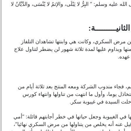
وسلم: ” البِرُّ لا يَبْلَى، والإثمُ لا يُنْسَى، والدَّيَّانُ لا
لثانيـــــــــة:
ن مرض السكري، وكانت هي وابنتها تشاهدان التلفاز
ها ويداوم عليها لمدة ثلاثة شهور لن يضطر لتناول علاج
عهده.
م، فجاء مندوب الشركة ومعه المنتج بعد ثلاثة أيام من
اذل يوما، وأول ما انتهت من تناولها وانتهاء كورس
دخلت السيدة في غيبوبة سكر.
في الغيبوبة وجعل حياتها في خطر أجابتهم قائلة: “أمي
عنه أنه يخلص من يتناولها من مرض السكري نهائيا”،