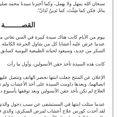
سبحان الله يمهل ولا يهمل، وكما أخبرنا سيدنا محمد صلى الله عليه 
ينامُ، فكن كما شِئْتَ، كما تَدِينُ تُدَانُ”.
القصــــــــة ا
بيوم من الأيام كانت هناك سيدة كبيرة في السن تعاني م
عندما عرض عليه أعشابا كل من يتناول الجرعة الكاملة من
السكر من جديد، وسيعود لحياته الطبيعية اليومية كسابق 
كانت هذه السيدة تأخذ حقن الأنسولين، وأول ما رأت
الإعلان عن المنتج جعلت ابنتها تحضر الهاتف وتتصل عليه
اتصالهما، وبعدها داومت السيدة على أخذ الأعشاب ولم تتخ
العلاج لم تكن تأخذ حقن الأنسولين وبعد توقفها بأسبوع 
عندما سئلت ابنتها في المستشفى عن سبب دخول والدتها 
لقد أخذت كورس علاج أعشاب لمرض السكري، والذي قيل 