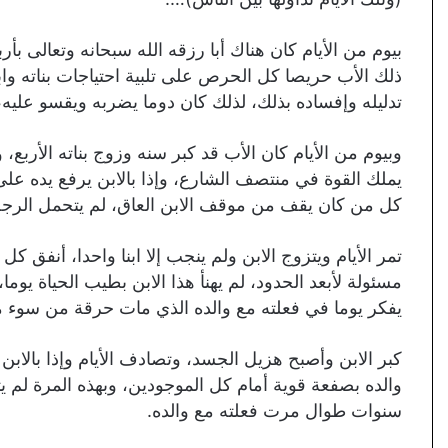
بيوم من الأيام كان هناك أبا رزقه الله سبحانه وتعالى بأر
ذلك الأب حريصا كل الحرص على تلبية احتياجات بناته وابنه
تدليله وإفساده بذلك، لذلك كان دوما يضربه ويقسو عليه،
وبيوم من الأيام كان الأب قد كبر سنه وزوج بناته الأربع
يملك القوة في منتصف الشارع، وإذا بالابن يرفع يده عل
كل من كان يقف من موقف الابن العاق، لم يتحمل الرجل فع
تمر الأيام ويتزوج الابن ولم ينجب إلا ابنا واحدا، أنفق ك
مسئولة لأبعد الحدود، لم يهنأ هذا الابن بطيب الحياة يوم
يفكر يوما في فعلته مع والده الذي مات حرقة من سوء معا
كبر الابن وأصبح هزيل الجسد، وتصادف الأيام وإذا بالابن
والده بصفعة قوية أمام كل الموجودين، وبهذه المرة لم
سنوات طوال مرت فعلته مع والده.