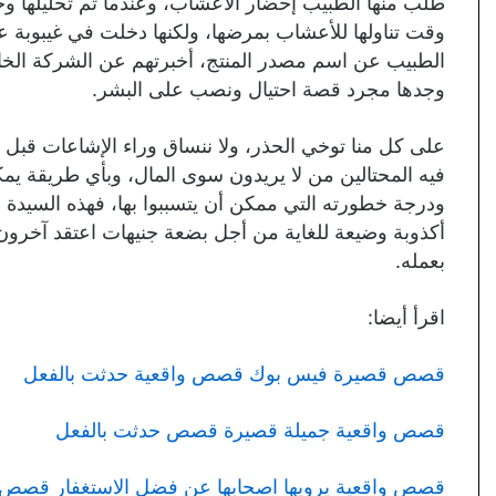
طلب منها الطبيب إحضار الأعشاب، وعندما تم تحليلها وج
وقت تناولها للأعشاب بمرضها، ولكنها دخلت في غيبوبة عن
الطبيب عن اسم مصدر المنتج، أخبرتهم عن الشركة الخا
وجدها مجرد قصة احتيال ونصب على البشر.
على كل منا توخي الحذر، ولا ننساق وراء الإشاعات قبل 
فيه المحتالين من لا يريدون سوى المال، وبأي طريقة يمكن
ودرجة خطورته التي ممكن أن يتسببوا بها، فهذه السيدة 
أكذوبة وضيعة للغاية من أجل بضعة جنيهات اعتقد آخرون 
بعمله.
اقرأ أيضا:
قصص قصيرة فيس بوك قصص واقعية حدثت بالفعل
قصص واقعية جميلة قصيرة قصص حدثت بالفعل
قصص واقعية يرويها اصحابها عن فضل الاستغفار قصص 