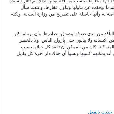
د أنها مخلوطة بنسب من الأنسولين لذلك لم تتأثر السيدة
دما توقفت عن تناولها وتناول عقارها، وعندما سأل
صة به وأنها حاصلة على تصريح من وزارة الصحة، ولكنه
التأكد من مدى صدقها وصدق مصادرها، وأن بزماننا كثر
 اكتسابه ولا يبالون حتى بأرواح الناس، ولا بالخطر
المسكينة كان من الممكن أن تفقد كل حياتها بسبب
أنه يمكنهم كسبها ونسوا أن هناك دار آخرة كل يقابل
حدثت بالفعل