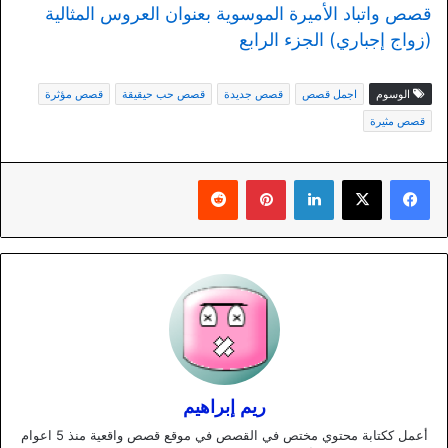
قصص واتباد الأميرة الموسوية بعنوان العروس المثالية
(زواج إجباري) الجزء الرابع
الوسوم
اجمل قصص
قصص جديدة
قصص حب حيقيقة
قصص مؤثرة
قصص مثيرة
لينكدإن
بينتيريست
ريم إبراهيم
أعمل ككتابة محتوي مختص في القصص في موقع قصص واقعية منذ 5 اعوام