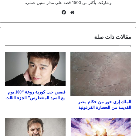
وشاركت بأكثر من 1500 قصة علي مدار سنين عملي.
موقع
فيسبوك
الويب
مقالات ذات صلة
قصص حب كورية روعة “100 يوم
مع السيد المتغطرس” الجزء الثالث
الملك إري حور من حكام مصر
القديمة من الحضارة الفرعونية