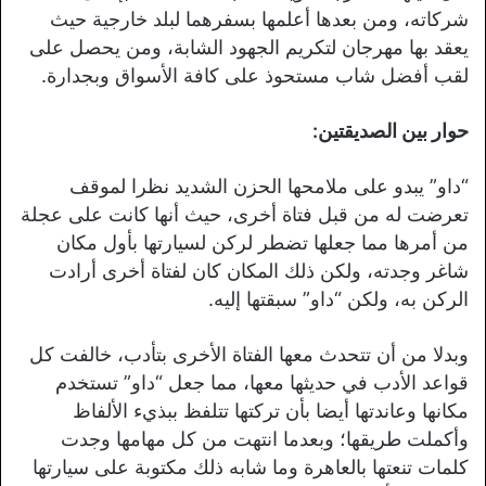
شركاته، ومن بعدها أعلمها بسفرهما لبلد خارجية حيث
يعقد بها مهرجان لتكريم الجهود الشابة، ومن يحصل على
لقب أفضل شاب مستحوذ على كافة الأسواق وبجدارة.
حوار بين الصديقتين:
“داو” يبدو على ملامحها الحزن الشديد نظرا لموقف
تعرضت له من قبل فتاة أخرى، حيث أنها كانت على عجلة
من أمرها مما جعلها تضطر لركن لسيارتها بأول مكان
شاغر وجدته، ولكن ذلك المكان كان لفتاة أخرى أرادت
الركن به، ولكن “داو” سبقتها إليه.
وبدلا من أن تتحدث معها الفتاة الأخرى بتأدب، خالفت كل
قواعد الأدب في حديثها معها، مما جعل “داو” تستخدم
مكانها وعاندتها أيضا بأن تركتها تتلفظ ببذيء الألفاظ
وأكملت طريقها؛ وبعدما انتهت من كل مهامها وجدت
كلمات تنعتها بالعاهرة وما شابه ذلك مكتوبة على سيارتها