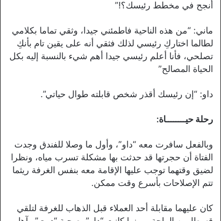
أنجح في مخطط رئيسك؟!”
ماني: “من هذه الناحية فاطمئني جيدا، وثقي تماما بكلامي
لطالما اختاركِ رئيسي لذلك فثقي أنه على يقين تام بأنكِ
تصلحي، فأنا أعلم رئيسي جيدا أهم شيء بالنسبة إليه بكل
الحياة المصالح”
داو: “إن رئيسك أقذر شخص قابلته طوال حياتي”.
رحلة حيــــــــاة:
وبالفعل سافرت معه “داو”، وأول ما وصلا للفندق وجدت
الفتاة أن حجرتها قد حدثت بها مشكلة تسرب مياه، ونظرا
لضيق وقتهما توجب عليها الإقامة معه بنفس الغرفة ريثما
تتم الإصلاحات بأسرع وقت ممكن.
كان عليهما مقابلة أحد العملاء قبل الذهاب للغرفة لتلقي
قسطا من الراحة، وبينما كانت “داو” بصحبة “ديت” رآها