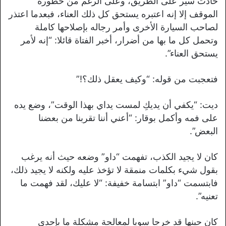
حادث سير على الطريق، وعلى الرغم من خطورة
الموقف إلا إنه اعتبره يستحق كل ذلك العناء، فبعدما اعتذر
لصاحب السيارة الأخرى وأمر رجاله بإصلاحها كاملة
وتحمل كل ما بها من أضرار، أخبر الفتاة قائلا: “إنه لأمر
يستحق العناء”.
فتعجبت من قوله: “وكيف يعقل ذلك؟!”
ديت: “يكفي أن يديكِ لمست يداي بهذا الوقت”، وضع يده
على فمه وأكمل بوقار: “أعني أننا تقربنا من بعضنا
البعض”.
كان لا يجيد الكذب، تفهمت “داو” وضعه حيث أنه يرغب
بقول شيء بكلمات منمقة لا تؤخذ عليه ولكنه لا يجيد ذلك،
فابتسمت “داو” ابتسامة خفيفة: “لا عليك، لقد فهمت ما
تعنيه”.
كان حينها قد خرجا سويا لمعالجة مشكلة ما بإحدى