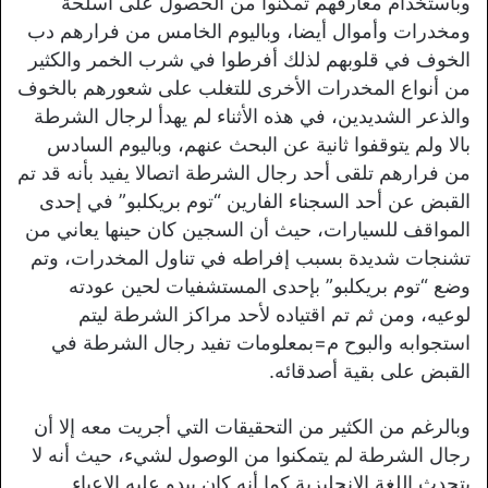
وباستخدام معارفهم تمكنوا من الحصول على أسلحة
ومخدرات وأموال أيضا، وباليوم الخامس من فرارهم دب
الخوف في قلوبهم لذلك أفرطوا في شرب الخمر والكثير
من أنواع المخدرات الأخرى للتغلب على شعورهم بالخوف
والذعر الشديدين، في هذه الأثناء لم يهدأ لرجال الشرطة
بالا ولم يتوقفوا ثانية عن البحث عنهم، وباليوم السادس
من فرارهم تلقى أحد رجال الشرطة اتصالا يفيد بأنه قد تم
القبض عن أحد السجناء الفارين “توم بريكلبو” في إحدى
المواقف للسيارات، حيث أن السجين كان حينها يعاني من
تشنجات شديدة بسبب إفراطه في تناول المخدرات، وتم
وضع “توم بريكلبو” بإحدى المستشفيات لحين عودته
لوعيه، ومن ثم تم اقتياده لأحد مراكز الشرطة ليتم
استجوابه والبوح م=بمعلومات تفيد رجال الشرطة في
القبض على بقية أصدقائه.
وبالرغم من الكثير من التحقيقات التي أجريت معه إلا أن
رجال الشرطة لم يتمكنوا من الوصول لشيء، حيث أنه لا
يتحدث اللغة الإنجليزية كما أنه كان يبدو عليه الإعياء