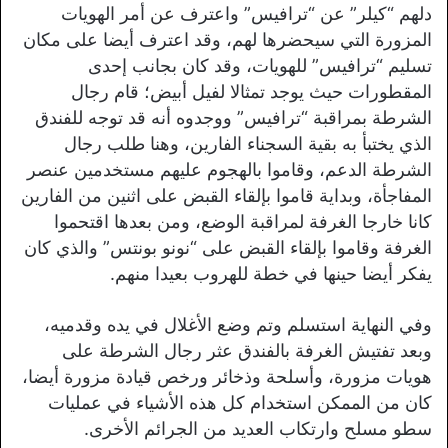
دلهم “كيلر” عن “ترافيس” واعترف عن أمر الهويات
المزورة التي سيحضرها لهم، وقد اعترف أيضا على مكان
تسليم “ترافيس” للهويات، وقد كان بجانب إحدى
المقطورات حيث يوجد تمثالا لفيل أبيض؛ قام رجال
الشرطة بمراقبة “ترافيس” ووجدوه أنه قد توجه للفندق
الذي يختبأ به بقية السجناء الفارين، وهنا طلب رجال
الشرطة الدعم، وقاموا بالهجوم عليهم مستخدمين عنصر
المفاجأة، وبداية قاموا بإلقاء القبض على اثنين من الفارين
كانا خارجا الغرفة لمراقبة الوضع، ومن بعدها اقتحموا
الغرفة وقاموا بإلقاء القبض على “نونو بونتس” والذي كان
يفكر أيضا حينها في خطة للهروب بعيدا منهم.
وفي النهاية استسلم وتم وضع الأغلال في يده وقدميه،
وبعد تفتيش الغرفة بالفندق عثر رجال الشرطة على
هويات مزورة، وأسلحة وذخائر ورخص قيادة مزورة أيضا،
كان من الممكن استخدام كل هذه الأشياء في عمليات
سطو مسلح وارتكاب العديد من الجرائم الأخرى.