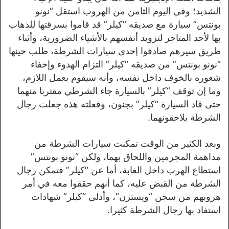
الشديد؛ وفي اليوم الثامن من الهروب استقل “نونو
بونتس” سيارة مع صديقه “كيلر” قد قاموا بسرقتها للذهاب
بها لأحد المتاجر لتزويد أنفسهم بالأشياء الضرورية، وأثناء
طريق سيرهم صادفوا إحدى سيارات الشرطة، طلب حينها
“نونو بونتس” من صديقه “كيلر” التزام الهدوء وإخفاء
شعوره بالخوف داخل نفسه، وأنه سيقوم بعمل اللازم،
وما إن توقف “كيلر” بالسيارة جاء الشرطي مقتربا منهما
حتى قاد السيارة “كيلر” بجنون، وفعلته هذه جعلت رجال
الشرطة يلاحقونهما.
وبعد الكثير من الوقت تمكنت سيارات الشرطة من
مداهمة المجرمين واللحاق بهما، ولكن “نونو بونتس”
استطاع الهرب داخل الغابة، أما عن “كيلر” فتمكن رجال
الشرطة من القبض عليه، كما أنهم حققوا معه في أمر
هروبهم من سجن “ويسترن”، وأدلى “كيلر” شهادات
استفاد بها رجال الشرطة كثيرا.