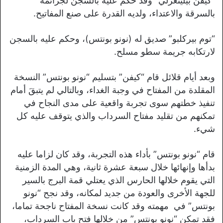
“كيفن بيلينغزلي” وقد حكم عليه بالسجن لجرائمه
بالسرقة والاعتداء، ولديه القدرة على صنع المفاتيح.
“توم بيركلبو” صديق له (نونو بونتس)، وحكم عليه بالسجن
لارتكابه جريمة سطو مسلح.
وبعد أيام قلائل قام “كيفن” بتسليم “نونو بونتس” النسخة
المقلدة من المفتاح في وجبة الغداء، وبالتالي لم يتبقَ أمام
تنفيذ خطتهم سوى تجربة واقعية على مدى النجاح في
تمكنهم من تقليد مفتاح السرداب والذي يتوقف عليه كل
شيء.
قام “نونو بونتس” بأداء هذه التجربة، وقد كان لزاما عليه
بدأها وإنهائها خلال سبعة عشرة ثانية، وهي المدة الزمنية
التي يقوم خلالها الحارس الذي يعتلي قمة البرج بالسير
للجهة الأخرى والعودة من جديد لمكانه، وقد نجح “نونو
بونتس” في مهمته وقد كانت نسخة المفتاح ناجحة تماما،
فقد تمكن “نونو بونتس” من خلالها فتح باب السرداب،