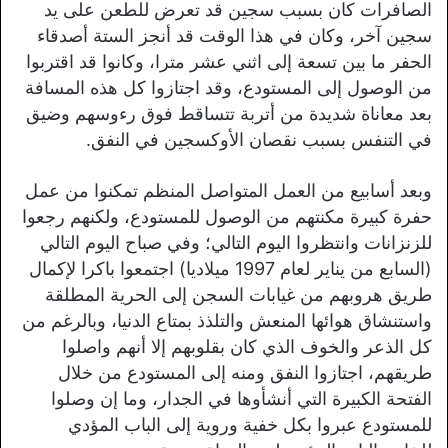
الصافرات كان بسبب سجين قد تعرض للطعن على يد
سجين آخر، وكان في هذا الوقت قد أنجز الستة أصدقاء
الحفر ما بين تسعة إلى اثني عشر مترا، وكانوا قد اقتربوا
من الوصول إلى المستودع، وقد اجتازوا كل هذه المسافة
بعد معاناة شديدة من أتربة تتساقط فوق رءوسهم وضيق
في التنفس بسبب نقصان الأوكسجين في النفق.
وبعد أسابيع من العمل المتواصل المنظم تمكنوا من عمل
حفرة كبيرة مكنتهم من الوصول للمستودع، ولكنهم رجعوا
للزنزانات وانتظروا اليوم التالي؛ وفي صباح اليوم التالي
(السابع من يناير لعام 1997 ميلاديا) اجتمعوا باكرا لإكمال
طريق هروبهم من غيابات السجن إلى الحرية المطلقة
واستنشاق هوائها المنعش والتلذذ بمتاع الدنيا، وبالرغم من
كل الذعر والخوف الذي كان بقلوبهم إلا أنهم واصلوا
طريقهم، اجتازوا النفق ومنه إلى المستودع من خلال
الفتحة الكبيرة التي أنشأوها في الجدار، وما إن وصلوا
للمستودع عبروا بكل خفية وروية إلى الباب المؤدي