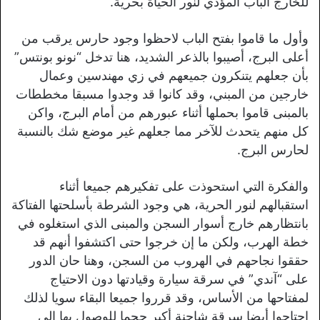
للخارج الباب المؤدي لنور الحياة بحرية.
وأول ما قاموا بفتح الباب لاحظوا وجود حارس يرقب من
أعلى البرج، أصيبوا بالذعر الشديد، هنا تدخل “نونو بونتس”
بأن جعلهم يتنكرون جميعهم في زي مهندسين وعمال
خارجين من المبني، وقد كانوا قد وجدوا مسبقا مخططات
بالمبنى قاموا بحملها أثناء عبورهم من أمام البرج، واكن
كل منهم يتحدث للآخر مما جعلهم غير موضع شك بالنسبة
لحارس البرج.
والفكرة التي استحوذت على تفكيرهم جميعا أثناء
استقبالهم لنور الحرية، هي وجود الشرطة بأسلحتها الفتاكة
بانتظارهم خارج أسوار السجن والمبنى الذي استغلوه في
خطة الهرب، ولكن ما إن خرجوا حتى اكتشفوا أنهم قد
حققوا نجاحهم في الهروب من السجن، وهنا حان الدور
على “آندي” في سرقة سيارة وقيادتها دون الاحتياج
لمفتاحها من الأساس، وقد قرروا جميعا البقاء سويا لذلك
احتاجوا أيضا سرقة شاحنة أكبر حجما للوصول بها إلى