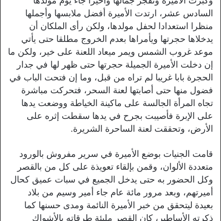
وكبرت الأميرة وتفجر جمالها وأخيرا جاء يوم مولدها
السادس عشر، ارتدت الأميرة أفضل ملابسها وأجملها
منظرا استعدادا لحفل مولدها، ولكن رأى الملكان أن
يدخلاها حجرتها ويأمراها بعدم الخروج مطلقا حتى يأتي
موعد غروب الشمس ويمر ميعاد اللعنة على خير، ولكن ما
إن دخلت الأميرة الجميلة حجرتها حتى ظهر لها في جدار
الحجرة بابا غريبا لم تراه من قبل، وما إن فتحت الباب في
فضول منها حتى أصابتها لعنة السحر، فتحركت مباشرة
تجاه المرأة الجالسة على ماكينة الخياطة ووضعت يدها
على الإبرة فأصيبت بجرح في يدها سقطت إثره على
الأرض، وتحققت لعنة الساحرة الشريرة.
قامت الجنيات بوضع الأميرة في سرير مفروش بالورود
متعددة الألوان، وقمن بإلقاء تعويذة على كل من بالقصر
وكل الحضور به حتى يدخل الجميع في سبات عميق كحال
أميرتهم، وبعد مرور مائة عام جاء أمير وسيم من بلاد
بعيدة ليتحقق من خبر الأميرة النائمة ومدى حسنها كما
ذكرته الأساطير، كان القصر مليئة طرقاته بالأشواك