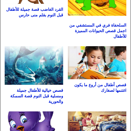
القرد الغاضب قصة جميلة للأطفال
قبل النوم بقلم منى حارس
السلحفاة فري في المستشفي من
اجمل قصص الحيوانات المميزة
للأطفال
قصص أطفال من أروع ما يكون
اغتنمها لصغارك
قصص خيالية للأطفال جميلة
ومسلية قبل النوم قصة السمكة
والحورية