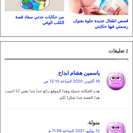
من حكايات جدتي سعاد قصة
قصص اطفال جديدة حلوة بعنوان
الكلب الوفي
رسمتي فيها حكايتي
‫2 تعليقات
ي
ياسمين هشام ابداح
:
ق
16 أكتوبر، 2020 الساعة 12:10 ص
و
هذه الحكاية جميلة وهذا الموقع رائع جدا جدا يعني أنا احببت
ل
هذا القصة جدا شكرا لكم
ي
منولة
:
ق
12 يوليو، 2021 الساعة 11:59 م