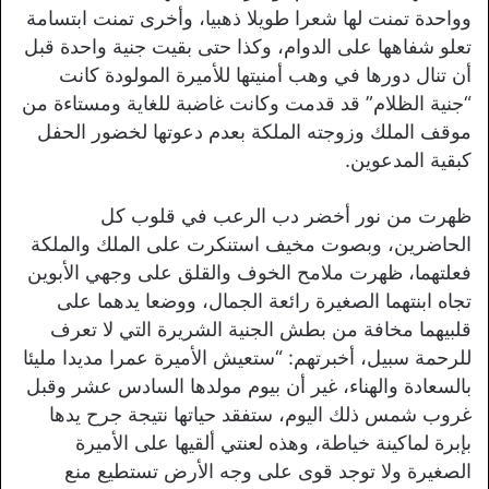
وواحدة تمنت لها شعرا طويلا ذهبيا، وأخرى تمنت ابتسامة
تعلو شفاهها على الدوام، وكذا حتى بقيت جنية واحدة قبل
أن تنال دورها في وهب أمنيتها للأميرة المولودة كانت
“جنية الظلام” قد قدمت وكانت غاضبة للغاية ومستاءة من
موقف الملك وزوجته الملكة بعدم دعوتها لخضور الحفل
كبقية المدعوين.
ظهرت من نور أخضر دب الرعب في قلوب كل
الحاضرين، وبصوت مخيف استنكرت على الملك والملكة
فعلتهما، ظهرت ملامح الخوف والقلق على وجهي الأبوين
تجاه ابنتهما الصغيرة رائعة الجمال، ووضعا يدهما على
قلبيهما مخافة من بطش الجنية الشريرة التي لا تعرف
للرحمة سبيل، أخبرتهم: “ستعيش الأميرة عمرا مديدا مليئا
بالسعادة والهناء، غير أن بيوم مولدها السادس عشر وقبل
غروب شمس ذلك اليوم، ستفقد حياتها نتيجة جرح يدها
بإبرة لماكينة خياطة، وهذه لعنتي ألقيها على الأميرة
الصغيرة ولا توجد قوى على وجه الأرض تستطيع منع