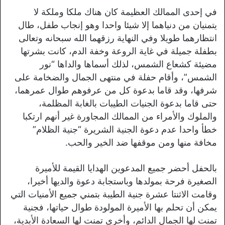
في إحدى الممالك العظيمة كان هناك ملكا وملكة لا
يتمنيان من دنياهما إلا شيئا واحدا وهو إنجاب طفل، طال
انتظارهما طويلا وفي النهاية رزقهما الله سبحانه وتعالى
بطفلة جميلة في غاية الروعة وخفة الدم، كانت بشرتها
مضيئة كشعاع الشمس، لذلك أسماها والداها “نور
الشمس”، وأقام حفلة في منتهى الجمال والضخامة على
شرفها، وقد قاما بدعوة كل من عرفوهم طوال عمرهما،
حتى قاما بدعوة الجنيات الطيبات بالغابة المظلمة،
والملوك والأمراء من الممالك المجاورة غير أنهم ارتكبا
خطأ واحدا عدم دعوة الجنية الشريرة “جنية الظلام”
مخافة منها ومن موقفها ضد الخير والحب.
بالحفل أحضر جميع المدعوين الهدايا القيمة للأميرة
الصغيرة فرحة بمولدها وباستجابة دعوة والديها أخيرا،
وقامت الاثنتا عشرة جنية الطيبة بتمني جميع الأمنيات التي
يمكن أن تحلم بها الأميرة المولودة طوال حياتها، فجنية
تمنت لها الجمال الدائم، وأخرى تمنت لها السعادة الأبدية،