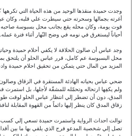
وجدت حميدة منقذها الوحيد من هذه الحياة التي تكرهها 
أغرته بجمالها وسحرته حتي سيطرت علي قلبه، وكان عبا
قوت يومة، وكان محله يقع بجانب محل بسبوسة صاحبه 
أحياناً ليستغرق في نومه في وضح النّهار أثناء فترة عمله.
وجد عباس أن صالون الحلاقة لا يكفي أحلام حميدة وحياته
محل البسبوسة عم كامل، قرر عباس الحلو أن يلتحق 
المزيد من المال حتي يتمكن من تحقيق احلام حميدة وادخ
ضحي عباس بحياته الهادئة المستقرة في الزقاق وصالون ح
ولم يكفِها ارتحاله وتحمّله للمشقّة لأجلها، بل استمرت
المدق، دون أن تضطر إلي انتظار عباس الحلو لوقت طويل
زقاق المدق كان ينظر إليها دائماً من القهوة المقابلة لنا
توالت احداث الرواية واستمرت حميدة تسعي إلي كسب الن
تصل إلي شخصية المدعو فرج الذي يلقي بها ما بين أقدا