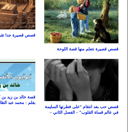
قصص قصيرة جدا تقرأ
قصص قصيرة نتعلم منها قصة اللوحة
قصة خالد بن زيد بن 
بقلم : محمد عبد الظ
قصص حب بعد انتقام “على فطرتها السليمة
في عالم قساة القلوب” – الفصل الثاني –