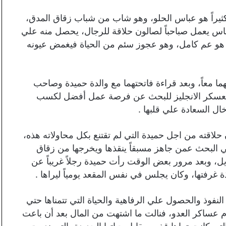
كثيراً هو عباس الحلو، وهو شاب من شباب زقاق المدق،
س يعمل صباحباً لصالون حلاقة للرجال، يحصل منه علي
هو عم كامل، وهو عجوز سئم من الحياة فيغمض عيونه
ما معاً، وبعد قراءة فاتحتهما مع والدة حميدة وصاحب
بمعسكر الانجليز للبحث عن فرصة عمل أفضل لكسب
ال السعادة علي قلبها .
لاقته من اجل حميدة التي لم تقتنع بكل محاولاته هذه،
 في البحث عمن جاهز مسبقاً ينقذها ويخرجها من زقاق
، وبعد مرور بعض الوقت رأت حميدة رجلاً غريباً عن
فذة غرفتها، وكان يجلس في نفس المقعد يومياً ليراها .
فوذ والحصول علي الرفاهية والحياة التي تتمناها حتي
م عساكر العدو، فنالت ما اشتهت من المال بعد أن باعت