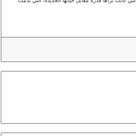
تي كانت تراها قذره مقابل حياتها الجديدة، التي ندمت