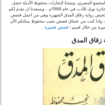
جتمع المصري، ونتيجةً لإنجازات محفوظ الأدبيّة حصل
على العديد من الجوائز المحليّة والعالميّة، ومن أشهرها جائزة نوبل للأدب في عام 1988م .. ويسعدنا ان نقدم لكم
خيص رواية زقاق المدق الشهيرة وهي من اجمل قصص
ع ، واذا كنت من عشاق قصص نجيب محفوظ يمكنكم الآن
ميزة من خلال قسم :
قصص قصيرة
.
 زقاق المدق