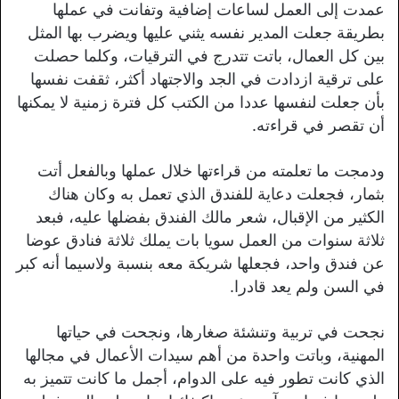
عمدت إلى العمل لساعات إضافية وتفانت في عملها
بطريقة جعلت المدير نفسه يثني عليها ويضرب بها المثل
بين كل العمال، باتت تتدرج في الترقيات، وكلما حصلت
على ترقية ازدادت في الجد والاجتهاد أكثر، ثقفت نفسها
بأن جعلت لنفسها عددا من الكتب كل فترة زمنية لا يمكنها
أن تقصر في قراءته.
ودمجت ما تعلمته من قراءتها خلال عملها وبالفعل أتت
بثمار، فجعلت دعاية للفندق الذي تعمل به وكان هناك
الكثير من الإقبال، شعر مالك الفندق بفضلها عليه، فبعد
ثلاثة سنوات من العمل سويا بات يملك ثلاثة فنادق عوضا
عن فندق واحد، فجعلها شريكة معه بنسبة ولاسيما أنه كبر
في السن ولم يعد قادرا.
نجحت في تربية وتنشئة صغارها، ونجحت في حياتها
المهنية، وباتت واحدة من أهم سيدات الأعمال في مجالها
الذي كانت تطور فيه على الدوام، أجمل ما كانت تتميز به