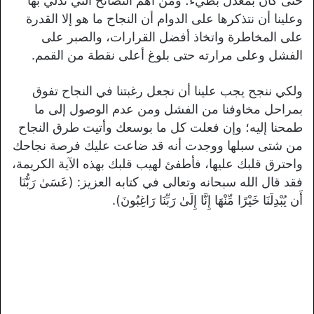
حتى كان بمعدل بطيء؛ ومن أهم النصائح التي ندلي بها
وعلينا أن نتذكرها على الدوام أن النجاح ما هو إلا القدرة
على المخاطرة واتخاذ أفضل القرارات، والصبر على
الفشل وعلى مرارته حتى بلوغ أعلى نقطة من القمم.
ولكي ننجح يجب علينا أن نجعل رغبتنا في النجاح تفوق
بمراحل مخاوفنا من الفشل ومن عدم الوصول إلى ما
طمحنا إليه؛ وإن فعلت كل ما بوسعك وأتيت طرق النجاح
من شتى سبلها ووجدت أنه قد ضاعت عليك فرصة نجاحك
واحترق قلبك عليها، فأطفئ لهيب قلبك بهذه الآية الكريمة،
فقد قال الله سبحانه وتعالى في كتابه العزيز: (عَسَىٰ رَبُّنَا
أَن يُبْدِلَنَا خَيْرًا مِّنْهَا إِنَّا إِلَىٰ رَبِّنَا رَاغِبُونَ).