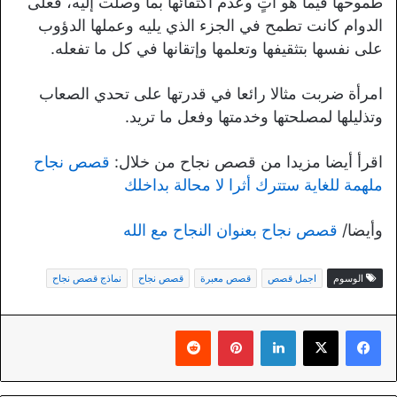
طموحها فيما هو آتٍ وعدم اكتفائها بما وصلت إليه، فعلى
الدوام كانت تطمح في الجزء الذي يليه وعملها الدؤوب
على نفسها بتثقيفها وتعلمها وإتقانها في كل ما تفعله.
امرأة ضربت مثالا رائعا في قدرتها على تحدي الصعاب
وتذليلها لمصلحتها وخدمتها وفعل ما تريد.
اقرأ أيضا مزيدا من قصص نجاح من خلال:
قصص نجاح
ملهمة للغاية ستترك أثرا لا محالة بداخلك
وأيضا/
قصص نجاح بعنوان النجاح مع الله
الوسوم
اجمل قصص
قصص معبرة
قصص نجاح
نماذج قصص نجاح
لينكدإن
بينتيريست