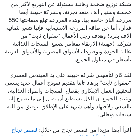
شبكة توزيع ضخمة وهائلة مسئولة عن التوزيع لأكثر من
خمسة وستين ألف منفذ تجزئة، ولشركة جهينة أيضا
مزرعة ألبان خاصة بها، وهذه المزرعة تبلغ مساحتها 550
فدان، أما عن طاقة المزرعة الاستيعابية فإنها تتسع لثمانية
آلاف بقرة؛ وهدف رجل الأعمال “صفوان ثابت” من
شركته (جهينة) الارتقاء بمعايير تصنيع المنتجات الغذائية
عالية الجودة وتوفيرها بالأسواق المصرية والأسواق العربية
بأسعار في متناول الجميع.
لقد كان لتأسيس شركة جهينة على يد المهندس المصري
“صفوان ثابت” برهانا ثابتا بتقديم نموذج أعمال جديد يسعى
لتحقيق العمل الابتكاري بقطاع المنتجات والمواد الغذائية،
ويثبت للجميع أن الكل يستطيع أن يصل إلى ما يطمح إليه
بالسعي ولاجتهاد وأهم شيء على الإطلاق بتوفيق من الله
سبحانه وتعالى.
اقرأ أيضا مزيدا من قصص نجاح من خلال:
قصص نجاح