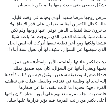
بشكل طبيعي حتى حدث معها ما لم يكن بالحسبان.
مرض زوجها مرضا شديدا أودى بحياته في وقت قليل،
حاله كحال الكثيرين أمثاله، يعملون على قدر الإنفاق ولا
يدخرون شيئا لتقلبات الدهر، توفي عنها زوجها ولم تكن
تمتلك شيئا باستثناء الذهب الذي تزوجت به؛ باعته شيئا
فشيئا ولكنها ومع آخر قطعة تبيعها أدركت أنه ليس الحل
الذي سيغنيها عن السؤال، فكيف لها أن تعول ستة أبناء؟!
ذهبت لكبير عائلتها وأعلمته بالأمر واستأذنته في عمل
يغنيها ويغني أبنائها عن السؤال، كان لديه صديق يملك
فندقا صغيرا، وصديقه شخص موثوق فيه من قبله، فأخذها
إليه ليجد لها وظيفة في فندقه، وبالفعل عملت في تنظيف
الغرف فهذا تحديدا ما كانت تتقنه، أما عن صغارها
فاضطرت لجلب مربية تعينهم على أمور الحياة، كان راتبها
أعلى بكثير من راتب المربية فلم يؤثر قرارها عليها سلبا.