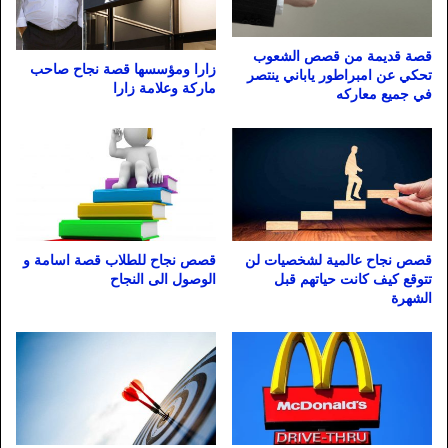
قصة قديمة من قصص الشعوب
زارا ومؤسسها قصة نجاح صاحب
تحكي عن امبراطور ياباني ينتصر
ماركة وعلامة زارا
في جميع معاركه
قصص نجاح عالمية لشخصيات لن
قصص نجاح للطلاب قصة اسامة و
تتوقع كيف كانت حياتهم قبل
الوصول الى النجاح
الشهرة