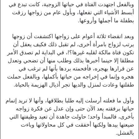
وبالفعل اجتهدت الفتاة في حياتها الزوجية، كانت تبدع في
أبسط الأشياء التي تفعلها، وبأول عام من زواجها رزقت
بطفلة ما أجملها وأروعها.
وبعد انقضاء ثلاثة أعوام على زواجها اكتشفت أن زوجها
يرتب لزواج بامرأة أخرى، لم تقبل ذلك فكيف يعقل أن
تكون فتاة مالكة لقلبه غيرها؟!، في البداية لم تصدق الأمر
مطلقا إلا حينما أخبرها بذلك وطلب منها أن تضحي وتعدل
عن قرارها بهجره، فأفحمته بردها بأنها لم ترغب في
هجره وإنما في إخراجه من حياتها بأكملها، وبالفعل حملت
طفلتها وعادت لمنزل والديها تجر أذيال الهزيمة بالحياة.
وأول ما فعلته أرسلت إليه طلبا بطلاقها، وأنها لا تريد إتمام
حياتها برفقته بعد الآن حتى وإن عدل عن فكرة زواجه
بأخرى، فالمبدأ واحد؛ حاولت جاهدة أن تعيد وظيفتها التي
ضيعتها بيدها ولكنها أخفقت في كل محاولاتها وباءت
بالفشل.