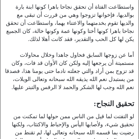
واستطاعت الفتاة أن تحقق نجاحا باهرا كونها ابنة بارة
بوالديها، فإخوانها تزوجوا وهي من قررت أن تبقى مع
والديها تقوم بخدمتهما والاعتناء بهما، واستطاعت أن تحقق
نجاحا باهرا كونها أختا وكونها عمة وكونها خالة، كان الجميع
يكن لها كل الحب والتقدير، فقد كانت أهلا لذلك.
أما عن زوجها السابق فحاول جاهدا وخلال محاولات
مستميتة أن يرجعها إليه ولكن كان الأوان قد فات، وكان
قد تزوج بمن أراد والتي جعلته نادما حتى يومنا هذا، فصدقا
من يستبدل نعم الله يذيقه الله سبحانه وتعالى الويلات،
نعم الله وجب لها الشكر والحمد لا الرفس والتبتر عليها.
تحقيق النجاح:
لو التفتت لما قيل من الناس ممن حولها لما تمكنت من
تحقيق شيء، ولأصابها اليأس والإحباط والاكتئاب، ولكنها
رضيت بما قسمه الله سبحانه وتعالى لها، لم تقنط من