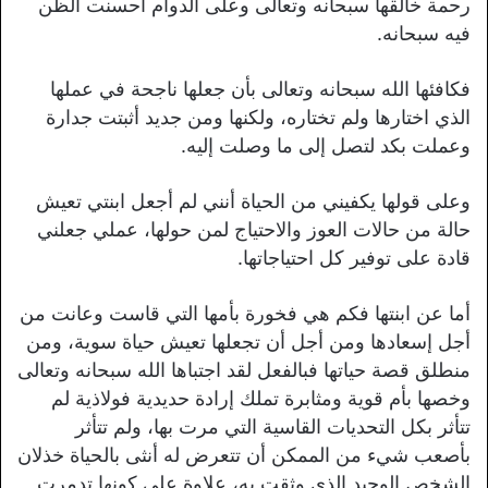
رحمة خالقها سبحانه وتعالى وعلى الدوام أحسنت الظن
فيه سبحانه.
فكافئها الله سبحانه وتعالى بأن جعلها ناجحة في عملها
الذي اختارها ولم تختاره، ولكنها ومن جديد أثبتت جدارة
وعملت بكد لتصل إلى ما وصلت إليه.
وعلى قولها يكفيني من الحياة أنني لم أجعل ابنتي تعيش
حالة من حالات العوز والاحتياج لمن حولها، عملي جعلني
قادة على توفير كل احتياجاتها.
أما عن ابنتها فكم هي فخورة بأمها التي قاست وعانت من
أجل إسعادها ومن أجل أن تجعلها تعيش حياة سوية، ومن
منطلق قصة حياتها فبالفعل لقد اجتباها الله سبحانه وتعالى
وخصها بأم قوية ومثابرة تملك إرادة حديدية فولاذية لم
تتأثر بكل التحديات القاسية التي مرت بها، ولم تتأثر
بأصعب شيء من الممكن أن تتعرض له أنثى بالحياة خذلان
الشخص الوحيد الذي وثقت به، علاوة على كونها تدمرت