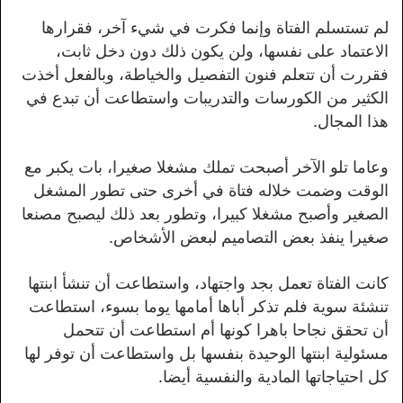
لم تستسلم الفتاة وإنما فكرت في شيء آخر، فقرارها
الاعتماد على نفسها، ولن يكون ذلك دون دخل ثابت،
فقررت أن تتعلم فنون التفصيل والخياطة، وبالفعل أخذت
الكثير من الكورسات والتدريبات واستطاعت أن تبدع في
هذا المجال.
وعاما تلو الآخر أصبحت تملك مشغلا صغيرا، بات يكبر مع
الوقت وضمت خلاله فتاة في أخرى حتى تطور المشغل
الصغير وأصبح مشغلا كبيرا، وتطور بعد ذلك ليصبح مصنعا
صغيرا ينفذ بعض التصاميم لبعض الأشخاص.
كانت الفتاة تعمل بجد واجتهاد، واستطاعت أن تنشأ ابنتها
تنشئة سوية فلم تذكر أباها أمامها يوما بسوء، استطاعت
أن تحقق نجاحا باهرا كونها أم استطاعت أن تتحمل
مسئولية ابنتها الوحيدة بنفسها بل واستطاعت أن توفر لها
كل احتياجاتها المادية والنفسية أيضا.