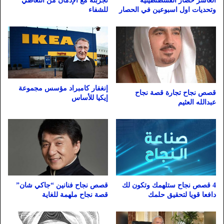
العاشر حصار القسطنطينية
تجربته مع الإدمان من التعاطي
وتحديات اول اسبوعين في الحصار
للشفاء
إنغفار كامبراد مؤسس مجموعة
قصص نجاح تجارة قصة نجاح
إيكيا للأساس
عبدالله العثيم
4 قصص نجاح ستلهمك وتكون لك
قصص نجاح فنانين “جاكي شان”
دافعا قويا لتحقيق حلمك
قصة نجاح ملهمة للغاية