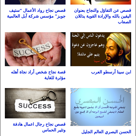
قصص عن التفاؤل والنجاح بعنوان
قصص نجاح رواد الأعمال “ستيف
اليقين بالله والإرادة القوية يذللان
جوبز” مؤسس شركة آبل العالمية
الصعاب
ابن سينا أرسطو العرب
قصة نجاح شخص أراد نجاة أهله
مؤثرة للغاية
قصص نجاح رجال اعمال هادفة
وتثير الحماس
الحسن البصري العالم الجليل