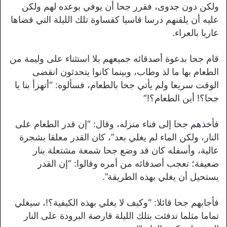
ولكن دون جدوى، فقرر جحا أن يوفي بوعده لهم ولكن
عليه أن يلقنهم درسا قاسيا كقساوة تلك الليلة التي قضاها
عاريا بالعراء.
قام جحا بدعوة أصدقائه جميعهم بلا استثناء على وليمة من
الطعام بها ما لذ وطاب، وبينما كانوا يتحدثون انقضى
الوقت سريعا ولم يأتي جحا بالطعام، فسألوه: “أتهزأ بنا يا
جحا؟! أين الطعام؟!”
فأخذهم جحا إلى فناء منزله، وقال: “إن قدر الطعام على
النار، ولكن الماء لم يغلي بعد”، كان القدر معلقا بشجرة
عالية، وأسفله كان قد وضع جحا شمعة مشتعلة بنار
ضعيفة؛ تعجب أصدقائه من أمره وقالوا: “إن القدر
يستحيل أن يغلي بهذه الطريقة”.
فأجابهم جحا قائلا: “وكيف لا يغلي بهذه الكيفية؟!، سيغلي
تماما مثلما تدفئت بتلك الليلة قارصة البرودة على النار