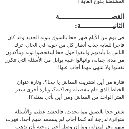
المشتعلة بكوخ الغابة”!
القصــــــــــــــــــــــــــة
الثانيــــــــــــــــة:
في يوم من الأيام ظهر جحا بالسوق بثوبه الجديد وقد كان
فاخرا للغاية جذب أنظار كل من حوله في الحال، ترك
الناس ما بأيديهم والتفوا حول جحا ليتفحصوا ثوبه ويتأكدون
من مدى جماله، وانهالوا عليه بوابل من الأسئلة التي تتكرر
نفسها ولا تنتهي مهما أجاب عنها!
فتارة من أين اشتريت القماش يا جحا؟، وتارة عنوان
الخياط الذي قام بتفصيله وحياكته؟، وتارة أخرى سعر
المتر الواحد من القماش ومن أين نأتي بمثله؟!
شعر جحا بالضيق مما يحدث، فالحشد عظيم والأسئلة
متواترة لدرجة أنه كلما أجاب لم يسمعه منهم أحد!، فهرب
منهم وفر لمنزله، وما إن وصل أخبر زوجته بأن تذهب