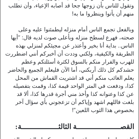
وتقول للناس بأن زوجها جحا قد أصابه الإعياء، وأن تطلب
منهم أن يأتوا وينظروا ما به!
وبالفعل تجمع الناس أمام منزله ليطمئنوا عليه وعلى
صحته، فهرع لسطح منزله وبأعلى صوت لديه قال: “أيها
الناس.. بداية أنا بخير وأعتذر عن مجيئكم لمنزلي بهذه
الطريقة والكيفية، ولكني وددت أن أخبركم أنني اضطررت
للهرب والفرار منكم بالسوق لكثرة أسئلتكم وعظم
حشدكم كل ذلك أربكني، أما الآن فليعلم الجميع والحاضر
يعلم الغائب منكم أني قد اشتريت القماش من المحل
كذا، ودفعت في المتر الواحد قيمة كذا، وقمت بتفصيله
عن كذا وعنوانه كذا وأخذ مني أجرة قدرها كذا، ألا قد
بلغت فاللهم اشهد وإياكم أن تزعجوني بأي سؤال آخر
بخصوص هذا الثوب اللعين”!
القصــــــــــــــــــــة الثالثـــــــــــــــــة: