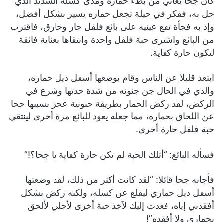
كان جحا يعاني من بطء حماره ومدى كسله الشديد الذي
حل به، ففكر في حيلة تجعل حماره يسير بشكل أفضل،
وإذ به فجأة تقع عينيه على بائع فلفل حار وحارق، فاقترب
من البائع واشترى حبة فلفل واحدة وانتقاها بعناية فائقة
لتكون حارة كفاية.
ابتعد قليلا عن الناس وقام بوضعها أسفل ذيل حماره،
والذي في الحال جن جنونه من شدة حدتها وشرع في
الركض، لقد ركض الحمار بطريقة جنونية عجز بسببها جحا
عن اللحاق بحماره، مما جعله يعود للبائع مرة أخرى لينتقي
حبة فلفل حارة أخرى.
فسأله البائع: “أتلك الحبة لم تكن حارة كفاية يا جحا؟!”
فأجابه جحا قائلا: “لقد كانت أكثر من ذلك، لقد وضعتها
أسفل ذيل حماري ليقلع عن كسله، ولكنه ركض بشكل
أفقدني إياه، فعدت إليك لآخذ حبة أخرى لأجلي لألحق
بحماري ولا أفقده”!