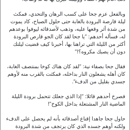
وبالفعل عزم جحا على كسب الرهان والتحدي، فمكث
ليلة قارصة البرودة بالغابة حتى حلول الصباح، كاد يموت
من شدة أثر وقعها عليه، وذهب لأصدقائه ليوفوا بوعدهم
له، فسأله أحدهم: “يا جحا لقد كان الجو قارص البرودة
أكثر من الليلة التي تراهنا بها، أخبرنا كيف قضيت ليلتك
دون أن يصبك مكروه؟!”
فقال جحا بصفاء نية: “لقد كان هناك كوخا بمنتصف الغابة،
كان أهله يشعلون النار بداخله، فمكثت بالقرب منه لأوهم
جسدي بقليل من الدفء”.
فصرخ أحدهم قائلا: “إذا الذي جعلك تتحمل برودة الليلة
الماضية النار المشتعلة بداخل الكوخ”!
حاول جحا جاهدا إقناع أصدقائه بأنه لم يحصل على الدفء
ولكنه أوهم جسده الذي كان يرتجف من شدة البرودة