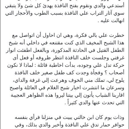
أستدعي والدي ونقوم بفتح النافذة يهدئ كل شئ ولا يتبقي
سوي آثار التراب علي النافذة بسبب الطوب والأحجار التي
انهالت عليه .
خطرت علي بالي فكرة، وهي ان احاول أن اتواصل مع
هذا الشبح المخيف الذي كنت مقتنعه في داخلي أنه شبخ
الطفل القتيل في الحادثة المذكورة، وبالفعل اطفئت انوار
غرفتي وجلست خلف النافذة انتظر ظروفه أو فعل أى
حركة تدل علي وجوده، بدأت اخاطبة قائلة : لماذا لا نكون
أصحاب ؟ وفجأة وجدت كف طفل صغير خلف النافذة
يلوح لي، تملك مني الخوف وهرعت إلي غرفة والداي،
وسرعان ما انتشرت اخبار شبح الغلام في العائلة واصبح
اقاربنا الشباب يأتون إلي بيتنا ليروا هذه الظواهر العجيبة
التي تحدث عنها والدي كثيراً .
وذات يوم كان ابن خالتي يبيت في منزلنا فرأي بنفسه
حوافر حمار تدق علي النافذة وأخبر والدي بذلك، وفي