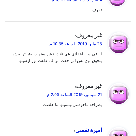
و
تخوف
ل
ي
غير معروف
:
ق
28 مايو، 2019 الساعة 10:35 م
و
انا في اولة اعدادي عي ثلاث عشر سنوات وقرأتها مش
ل
بتخوق اوي بس انل خفت من لما طفت نور اوضيتها
ي
غير معروف
:
ق
21 سبتمبر، 2019 الساعة 2:05 م
و
بصراحه ماخوفتني وتمنيتها ما خلصت
ل
ي
اميرة نفسي
:
ق