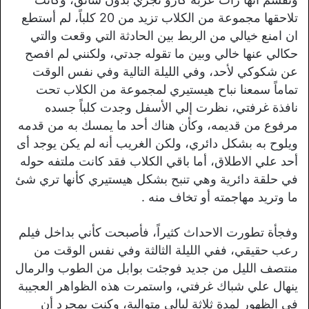
تلاحقها مجموعة من الكلاب تزيد من 20 كلباً، لم أستطع
ان امنع خيالي من الربط بين الحادثة التي وقعت والتي
حكالي عنها خالي وبين ما تقوله جدتي، ولكنني لم افصح
عن شكوكي لأحد، وفي الليلة التالية وفي نفس الوقت
تماماً سمعنا نباح هيستيري لمجموعة من الكلاب تحت
نافذة غرفتي، نظرت إلي الأسفل وجدت كلباً جسده
مرفوع من قديمه، وكأن هناك أحد ما يمسك به من قدمه
ويلوح به بشكل دائري، ولكن الغريب أنه لم يكن يوجد أى
أحد علي الاطلاق، أما باقي الكلاب فقد كانت ملتفه حوله
في حلقة دائرية وهي تنبح بشكل هيستيري كأنها تري شئ
ما وتريد مهاجمته أو تخاف منه .
وفجأة تطورت الاحداث كثيراً، فأصبحت كأني بداخل فيلم
رعب حقيقي، ففي الليلة الثالثة وفي نفس الوقت من
منتصف الليل من جديد فوجئت بوابل من الطوب والرمال
ينهال علي شباك غرفتي، واستمرت هذه الظواهر العجيبة
في الظهور لمدة ثلاثة ليالي متوالية، وكنت بمجرد أن