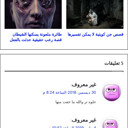
قصص جن كويتية لا يمكن تفسيرها
طائرة ملعونة يسكنها الشيطان
قصة رعب حقيقية حدثت بالفعل
‫5 تعليقات
ي
غير معروف
:
ق
30 ديسمبر، 2018 الساعة 8:24 م
و
حلوه تر والله ما خفت منها
ل
ي
غير معروف
:
ق
4 يناير، 2019 الساعة 10:52 م