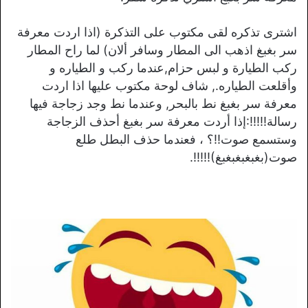
اشترى تذكره لقى مكتوب على التذكرة (اذا اردت معرفة
سر بغبغ اذهب الى المطار وسافر ألان) لما راح المطار
ركب الطيارة و لبس حزام,عندما ركب و الطياره و
وأقلعت الطياره., شاف لوحة مكتوب عليها اذا اردت
معرفة سر بغبغ نط بالبحر, وعندما نط وجد زجاجة فيها
رسالة!!!!!:إذا أردت معرفة سر بغبغ أحذف الزجاجة
وستسمع صوت!!؟ ، فعندما حذف البطل طلع
صوت(بغبغبغبغبغ)!!!!!.