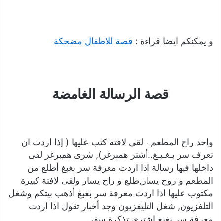
و يمكنكم ايضا قراءة :
قصة للاطفال مضحكة
قصة الرسالة الغامضة
واحد راح المطعم ، لقى لافته كتب عليها ( إذا اردت ان
تعرف سر بـغـبـغ..أشتر همبرغر), شرى همبرغر لقى
داخلها فيها رسالة اذا اردت معرفة سر بغبغ أطلع من
المطعم و روح يسار,طلع و راح يسار ولقى لافتة كبيرة
مكتوب عليها اذا اردت معرفة سر بغبغ أذهب بيتكم وشغل
التلفزيون, شغل التليفزيون وجد أخبار تقول اذا اردت
معرفة سر بغبغ اشتري تذكرة سفر.