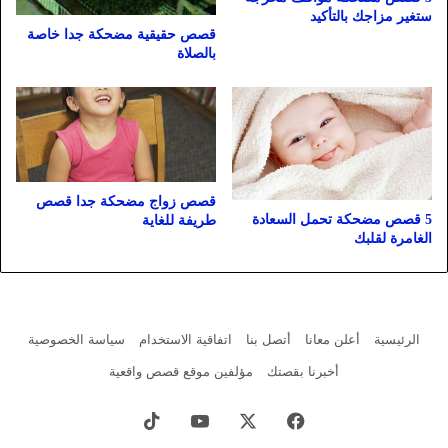
ستغير مزاجك بالتأكيد
قصص حقيقية مضحكة جدا خاصة
بالصلاة
قصص زواج مضحكة جدا قصص
5 قصص مضحكة تحمل السعادة
طريفة للغاية
الغامرة لقلبك
الرئيسية
أعلن معانا
أتصل بنا
اتفاقية الاستخدام
سياسة الخصوصية
أخبرنا بقصتك
مؤلفين موقع قصص واقعية
فيسبوك
X
يوتيوب
‫TikTok