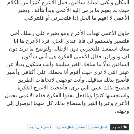
المكان ولكني أمتلك ساقين، فمل الأعرج كثيرًا من الكلام
حيث لم يفهم ما يرمي إليه الأعمى وبدأ يتأفف ويخبر
الأعمي لا افهم ما الحل إذا فلتخبرني أو فلتتركني.
حاول الأعمى تهدأت الأعرج وهو يخبره على رسلك أخي
فلتصبر ولتستمع لي فأنا عندي الحل، فرد الأعرج ها انا
معك اسمعك فلتخبرني دون الإطالة ولتوضح ما تريد دون
لف ودوران، فقال الأعمى الفكرة هى أنني سأكون
الساقين بدلًا ما ساقك الغير سليمة وأنت ستكون بديلًا عن
عيني التي لا ترى حيث أقوم أنا بحملك على أكتافي وأسير
فأصبح بذلك ساقيك، وأنت توجهني لاتجاهات الطريق
فتصبح بذلك عيني التي ترى، فأعجبت الاعرج الفكرة
واستحسنها كثيرًا وبالفعل نفذوا الفكرة فقام الاعمى بحمل
الأعرج وعبروا النهر واستطاع بذلك كل منهما الوصول إلى
وجهته.
الوسوم
اجمل قصص
قصص اطفال قصيرة
قصص قبل النوم