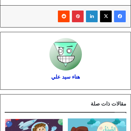
لينكدإن
بينتيريست
هناء سيد علي
مقالات ذات صلة