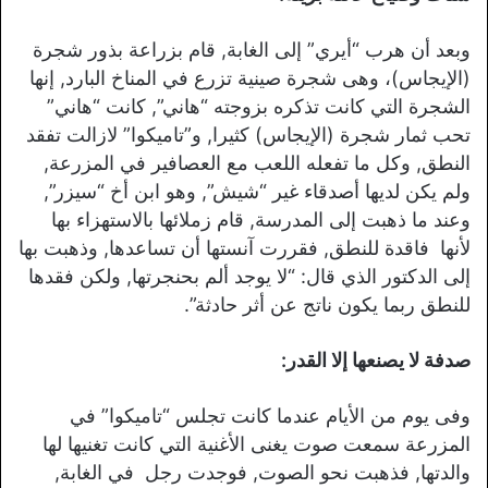
وبعد أن هرب “أيري” إلى الغابة, قام بزراعة بذور شجرة
(الإيجاس)، وهى شجرة صينية تزرع في المناخ البارد, إنها
الشجرة التي كانت تذكره بزوجته “هاني”, كانت “هاني”
تحب ثمار شجرة (الإيجاس) كثيرا, و”تاميكوا” لازالت تفقد
النطق, وكل ما تفعله اللعب مع العصافير في المزرعة,
ولم يكن لديها أصدقاء غير “شيش”, وهو ابن أخ “سيزر”,
وعند ما ذهبت إلى المدرسة, قام زملائها بالاستهزاء بها
لأنها فاقدة للنطق, فقررت آنستها أن تساعدها, وذهبت بها
إلى الدكتور الذي قال: “لا يوجد ألم بحنجرتها, ولكن فقدها
للنطق ربما يكون ناتج عن أثر حادثة”.
صدفة لا يصنعها إلا القدر:
وفى يوم من الأيام عندما كانت تجلس “تاميكوا” في
المزرعة سمعت صوت يغنى الأغنية التي كانت تغنيها لها
والدتها, فذهبت نحو الصوت, فوجدت رجل في الغابة,