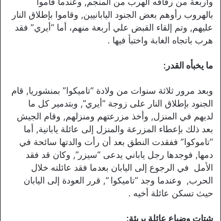
وأربعة من رفاقه الهرب من المنجم, وعندما قاموا
بالهروب رأوهم بعض الجنود اليابانيين, وقاموا بإطلاق النار
عليهم, وتم إلقاء القبض علي أربعة منهم، أما “أيري” فقد
هرب باتجاه الغابة واختبأ فيها .
ما يخبأه القدر:
وبعد مرور ثلاثة سنوات من ولادة “تاميكوا” بمنشوريا, قام
الجنود بإطلاق النار على زوجة “أيري”, وبتدمير كل ما
لديهم في المنزل, وأخذ مزرعتهم ومنزلهم, وقام الجيش
بعد ذلك بإعطاء المزرعة والمنزل إلى عائلة يابانية, أما
“تاموكوا” ففقدت النطق بعد أن رأت والدتها سائحة في
دمها, فوجدها رجل ياباني يدعى “سيزر”, وكان قد فقد
الأمل في الرجوع إلى اليابان بعدما فقد عائلته خلال
الحرب, وعندما وجد “تاميكوا “, قرر العودة إلى اليابان
حيث تسكن عائلة أخيه .
شتات وضياع عائلة بريئة: