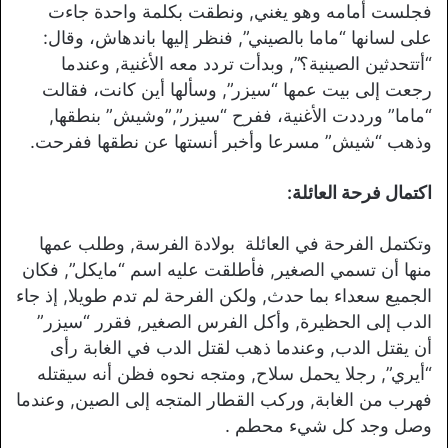
فجلست أمامه وهو يغني, ونطقت بكلمة واحدة جاءت
على لسانها “ماما بالصيني”, فنظر إليها باندهاش، وقال:
“أتتحدثين الصينية؟”, وبدأت تردد معه الأغنية, وعندما
رجعت إلى بيت عمها “سيزر”, وسألها أين كانت، فقالت
“ماما” ورددت الأغنية، ففرح “سيزر”,”وشيش” بنطقها,
وذهب “شيش” مسرعا وأخبر أنستها عن نطقها ففرحت.
اكتمال فرحة العائلة:
وتكتمل الفرحة في العائلة بولادة الفرسة, وطلب عمها
منها أن تسمي الصغير, فأطلقت عليه اسم “مايكل”, فكان
الجميع سعداء بما حدث, ولكن الفرحة لم تدم طويلا, إذ جاء
الدب إلى الحظيرة, وأكل الفرس الصغير, فقرر “سيزر”
أن يقتل الدب, وعندما ذهب لقتل الدب في الغابة رأى
“أيري”, رجلا يحمل سلاح, ومتجه نحوه فظن أنه سيقتله
فهرب من الغابة, وركب القطار المتجه إلى الصين, وعندما
وصل وجد كل شيء محطم .