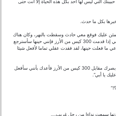
حبيبتك التي ليس لها أحد بكل هذه الحياة إلا أنت حتى
برها بكل ما حدث.
لأطمئن عليك فوقع معي حادث وسقطت بالنهر، وكان هناك
رجل عجوز فأنقذني، وعندما علم بأنني أعمى أخبرني بأنني إذا قدمت 300 كيس من الأرز فإنني حينها سأسترجع
ي ما فعلت حينها، لقد فقدت عقلي تماما لأفعل شيئا
تشانج: “لا تندم يا أبي على ما فعلت، وإن كنت ستستعيد بصرك مقابل 300 كيس من الأرز فأعدك بأنني سأفعل
يك يا أبي”.
!”
 لسيدتها سمعت نداءا من رجل غريب….