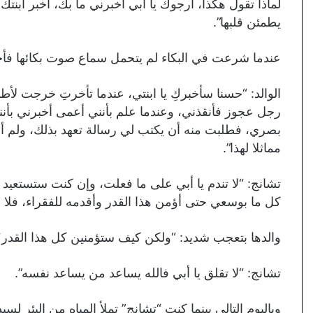
لماذا تقول هكذا، أرجوك يا أبي أخبرني ما بك، أخبر ابنتك 
يطمئن قلبها”.
عندما شرعت في البكاء لم يتحمل سماع صوت بكائها فأخ
الوالد: “حسنا سأخبركِ يا ابنتي، عندما تأخرتِ خرجت 
بصري، فطلبت منه أن يكتب لي رسالة تعهد بذلك، ولم أع
مماثلا لهذا”.
كل ما بوسعي حتى أؤمن هذا القدر وأقدمه للفقراء، فلا عل
والدها بتعجب شديد: “ولكن كيف ستؤمنين كل هذا القدر؟
تشانج: “لا تقلق يا أبي فالله يساعد من يساعد نفسه”.
وباليوم التالي بينما كنت “تشانج” تملأ المياه من البئر