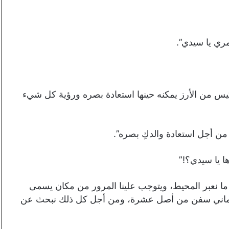
ري يا سيدي”.
نج: “إن والدي رجل أعمى وقيل لي إن قدمت 300 كيس من الأرز يمكنه حينها استعادة بصره ورؤية كل شيء
من أجل استعادة والدكِ بصره”.
 يا سيدي؟!”
لبا ما نعبر المحيط، ويتوجب علينا المرور من مكان يسمى
ق ثماني سفن من أصل عشرة، ومن أجل كل ذلك نبحث عن