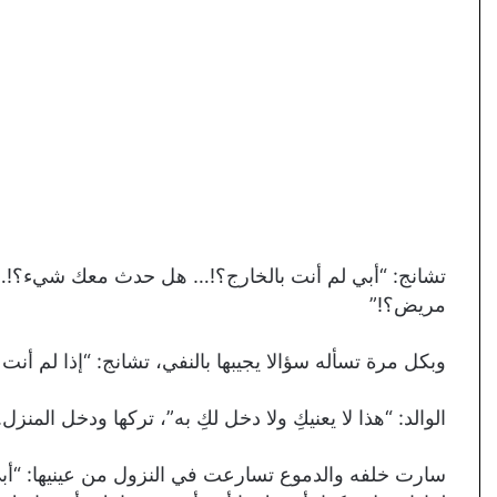
تشانج: “أبي لم أنت بالخارج؟!… هل حدث معك شيء؟
مريض؟!”
وبكل مرة تسأله سؤالا يجيبها بالنفي، تشانج: “إذا لم أنت ب
الوالد: “هذا لا يعنيكِ ولا دخل لكِ به”، تركها ودخل المنزل.
سارت خلفه والدموع تسارعت في النزول من عينيها: “أبي 