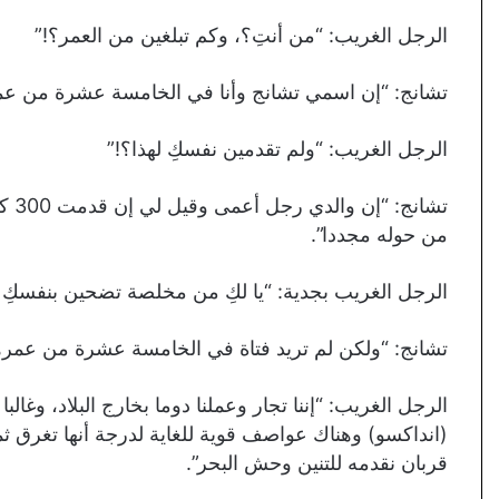
الرجل الغريب: “من أنتِ؟، وكم تبلغين من العمر؟!”
تشانج: “إن اسمي تشانج وأنا في الخامسة عشرة من عم
الرجل الغريب: “ولم تقدمين نفسكِ لهذا؟!”
تشا
من حوله مجددا”.
الرجل الغريب بجدية: “يا لكِ من مخلصة تضحين بنفسكِ 
تشانج: “ولكن لم تريد فتاة في الخامسة عشرة من عمرها
الرجل الغريب: “إننا تجار وعملنا دوما بخارج البلاد، وغا
(انداكسو) وهناك عواصف قوية للغاية لدرجة أنها تغر
قربان نقدمه للتنين وحش البحر”.