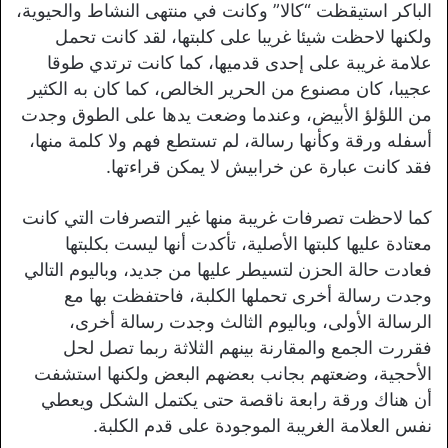
الباكر استيقظت “كالا” وكانت في منتهى النشاط والحيوية،
ولكنها لاحظت شيئا غريبا على كلبتها، لقد كانت تحمل
علامة غريبة على إحدى قدميها، كما كانت ترتدي طوقا
عجيبا، كان مصنوع من الحرير الخالص، كما كان به الكثير
من اللؤلؤ الأبيض، وعندما وضعت يدها على الطوق وجدت
أسفله ورقة وكأنها رسالة، لم تستطع فهم ولا كلمة منها،
فقد كانت عبارة عن خرابيش لا يمكن قراءتها.
كما لاحظت تصرفات غريبة منها غير التصرفات التي كانت
معتادة عليها كلبتها الأصلية، تأكدت أنها ليست بكلبتها
فعادت حالة الحزن لتسيطر عليها من جديد، وباليوم التالي
وجدت رسالة أخرى تحملها الكلبة، فاحتفظت بها مع
الرسالة الأولى، وباليوم الثالث وجدت رسالة أخرى،
فقررت الجمع والمقارنة بينهم الثلاثة ربما تصل لحل
الأحجية، وضعتهم بجانب بعضهم البعض ولكنها استشفت
أن هناك ورقة رابعة ناقصة حتى يكتمل الشكل ويعطي
نفس العلامة الغريبة الموجودة على قدم الكلبة.