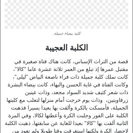
كلبة بيضاء جميلة.
الكلبة العجيبة
قصة من التراث الإسباني، كانت هناك فتاة صغيرة في
مقتبل عمرها إذ تبلغ من العمر ثلاثة عشرة عاما “كالا”،
كانت تملك كلبة جميلة ذات فراء ناصعة البياض “ليلى”،
وكانت الفتاة في غاية الحسن والبهاء، كانت بيضاء البشرة
ذات شعر كثيف شديد السواد مجعد، وذات عينين
زرقاويتين، وذات يوم خرجت أمام منزلها لتعلب مع كلبتها
الجميلة، فأمسكت بالكرة وألقت بها بعيدا يسيرا فذهبت
الكلبة على الفور وجلبت الكرة وأعطتها لكالا، وفي المرة
الثانية ألقت بها “كالا” بعيدا للغاية عن سابقتها، ذهبت الكلبة
لإحضار الكرة ولكنها استغرقت وقتا طويلا ولم تعود من