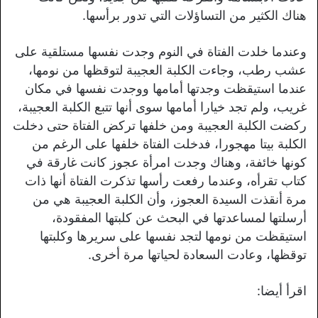
هناك الكثير من التساؤلات التي تدور برأسها.
وعندما خلدت الفتاة في النوم وجدت نفسها مستلقية على
عشب رطب، وجاءت الكلبة العجيبة لتوقظها من نومها،
عندما استيقظت وجدتها أمامها ووجدت نفسها في مكان
غريب، ولم تجد خيارا أمامها سوى أنها تتبع الكلبة العجيبة،
ركضت الكلبة العجيبة ومن خلفها تركض الفتاة حتى دخلت
الكلبة بيتا مهجورا، فدخلت الفتاة خلفها على الرغم من
كونها خائفة، وهناك وجدت امرأة عجوز كانت غارقة في
كتاب تقرأه، وعندما رفعت رأسها تذكرت الفتاة أنها ذات
مرة أنقذت السيدة العجوز، وأن الكلبة العجيبة هي من
أرسلتها لمساعدتها في البحث عن كلبتها المفقودة،
استيقظت من نومها لتجد نفسها على سريرها وكلبتها
توقظها، وعادت السعادة لحياتها مرة أخرى.
اقرأ أيضا: