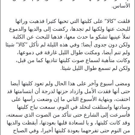
الأساس.
قلقت “كالا” على كلبتها التي تحبها كثيرا فذهبت ورائها
للبحث عنها ولكنها لم تجدها، ركضت إلى والديها والدموع
تملأ عينيها تشكو ما حدث معها، فذهبا للبحث عن الكلبة
ولكن دون جدوى أيضا؛ وفي هذه الليلة لم تأكل “كالا” شيئا
ولم تنم أيضا، ومكثت طوال الليل غارقة في دموعها،
وكانت متأهبة لسماع صوت كلبتها تناديها كما من قبل،
ولكن لم تسمع طوال الليل شيئا.
ومضى أسبوع وآخر على هذا الحال ولم تعود كلبتها أيضا
حتى أنها فقدت الأمل وازداد حزنها لدرجة أن ابتسامتها قد
اختفت، وبنهاية الأسبوع الثاني ما إن وضعت رأسها على
وسادتها واستلقت لتخلد في النوم، سمعت نباح كلبتها
فأسرعت إلى الشارع حتى تتأكد من الصوت الذي سمعته،
وقد كانت كلبتها، و يا لسعادة قلبها بعودتها، أيقظت والديها
من النوم حتى تفرحهما بعودة كلبتها أخيرا، وفي الصباح