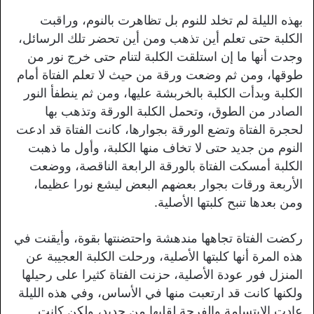
بهذه الليلة لم تخلد للنوم بل تظاهرت بالنوم، وراقبت
الكلبة حتى تعلم أين تذهب ومن أين تحضر تلك الرسائل،
وجدت أنها ما إن استلقت الكلبة لتنام حتى خرج نور من
طوقها، ومن ثم وضعت ورقة من حيث لا تعلم الفتاة أمام
الكلبة وبدأت الكلبة بالخربشة عليها، ومن ثم ينطفأ النور
الصادر من الطوق، وتحمل الكلبة الورقة وتذهب بها
لحجرة الفتاة وتضع الورقة بجوارها، كانت الفتاة قد ادعت
النوم من جديد حتى لا تخاف منها الكلبة، وأول ما ذهبت
الكلبة أمسكت الفتاة بالورقة الرابعة الناقصة، ووضعت
الأربعة ورقات بجوار بعضهم البعض ليشع نورا عظيما،
ومن بعدها تنبح كلبتها الأصلية.
ركضت الفتاة تجاهها مندهشة واحتضنتها بقوة، وأيقنت في
هذه المرة أنها كلبتها الأصلية، ورحلت الكلبة العجيبة عن
المنزل فور عودة الأصلية، حزنت الفتاة كثيرا على رحيلها
ولكنها كانت قد ارتعبت منها في الأساس، وفي هذه الليلة
عادت الابتسامة والفرحة لقلبها من جديد، ولكن كانت