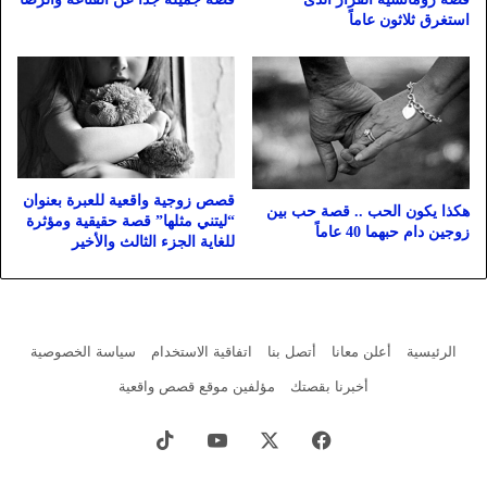
استغرق ثلاثون عاماً
قصص زوجية واقعية للعبرة بعنوان
هكذا يكون الحب .. قصة حب بين
“ليتني مثلها” قصة حقيقية ومؤثرة
زوجين دام حبهما 40 عاماً
للغاية الجزء الثالث والأخير
الرئيسية
أعلن معانا
أتصل بنا
اتفاقية الاستخدام
سياسة الخصوصية
أخبرنا بقصتك
مؤلفين موقع قصص واقعية
فيسبوك
X
يوتيوب
‫TikTok