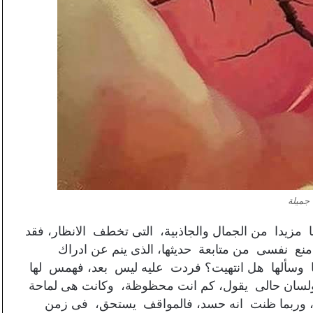
 جميلة
زيدا من الجمال والجاذبية، التى تخطف الانظار، فقد
 منع نفسى من متابعة حديثها، الذى ينم عن ادراك
ها وسألها هل انتهيت؟ فردت عليه ليس بعد، فهمس لها
 ولسان حالى يقول، كم انت محظوظة، وكانت هى لماحة
ة، وربما ظنت انه حسد، فالمواقف يستحق، فى زمن