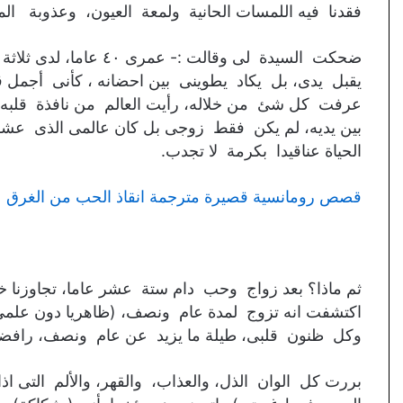
فقدنا فيه اللمسات الحانية ولمعة العيون، وعذوبة الم
ضحكت السيدة لى وقالت 
يقبل يدى، بل يكاد يطوينى بين احضانه ، كأنى أجمل
عرفت كل شئ من خلاله، رأيت العالم من نافذة قلبه، ال
بين يديه، لم يكن فقط زوجى بل كان عالمى الذى عشق
الحياة عناقيدا بكرمة لا تجدب.
قصص رومانسية قصيرة مترجمة انقاذ الحب من الغرق
ثم ماذا؟ بعد زواج وحب دام ستة عشر عاما، تجاوزنا
اكتشفت انه تزوج لمدة عام ونصف، (ظاهريا دون علمى
وكل ظنون قلبى، طيلة ما يزيد عن عام ونصف، رافضة
بررت كل الوان الذل، والعذاب، والقهر، والألم التى اذ