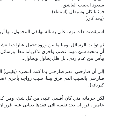
سيعود الحبيب العاشق،
فمثلنا كان وسيظل (استثناء).
(وقد كان)
استيقظت ذات يوم، علي رسالة بهاتفى المحمول، بها أ
ثم توالت الرسائل يوميا ما بين ورود تحمل عبارات العش
أن يمحيه شئ مهما عظم، واخرى لذكرياتنا معا، ورسائل 
ييأس من عدم ردى، بل ظل يحاول ويحاول،.
إلى أن صارحنى، نعم صارحنى بما كنت انتظره (يقينى) الذى
صارحنى بالسبب الذى فرق بيننا، سبب زواجه بأخرى (ص
كبريائه).
لكن حرمانه مني كان أقسى عليه، من كل شئ، ومن كل قه
عامين، قرر ان يجد نفسه التى فقدها بغيابى عنه، قرر ان ي