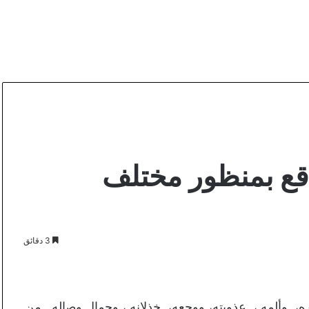
ع بمنظور مختلف
3 دقائق
، وألمه ، عذوبته، ووجعه، خذلانه ، وجمال وصاله. من