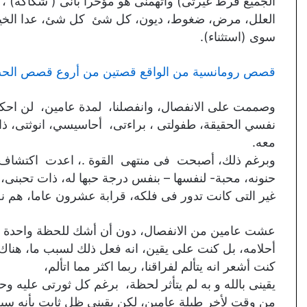
الجميع فرط غيرتى) واتهمنى هو مؤخرا بأنى ( شكاكة) ،
العلل، مرض، ضغوط، ديون، كل شئ كل شئ، عدا الخيانه،
سوى (استثناء).
قصص رومانسية من الواقع قصتين من أروع قصص الحب 
وصممت على الانفصال، وانفصلنا، لمدة عامين، لن اح
نفسي الحقيقة، طفولتى ، براءتى، أحاسيسي، انوثتى، ذ
معه.
وبرغم ذلك، أصبحت فى منتهى القوة .، اعدت اكتشاف ذ
حنونه، محبة- لنفسها – بنفس درجة حبها له، ذات تحبنى
غير التى كانت تدور فى فلكه، قرابة عشرون عاما، هم 
عشت عامين من الانفصال، دون أن أشك للحظة واحدة ان
أحلامه، بل كنت على يقين، انه فعل ذلك لسبب ما، هن
كنت أشعر انه يتألم لفراقنا، ربما اكثر مما اتألم،
يقينى بالله و به لم يتأثر لحظة، برغم كل ثورتى عليه وحا
من وقت لأخر طيلة عامين، لكن يقينى ظل ثابت بأنه سي