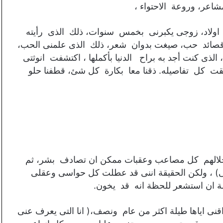
شاعر، وروعة الاحتواء ،
:- عمرى ٤٠ عاما، لدى ثلاثة اولاد، زوجى يكبرنى بخمس سنوات، ذلك الذى رأيته
 قصائد حب، صيغت بدوان شعر، ذلك الذى علمنى الحب،
ذى كنت أجد به براح الدنيا بأكملها ، اكتشفت انوثتى
ت كل تفاصيله. ذقنا معا بكارة كل شئ، قطفنا حلو
 خلالهم كل مصاعب وعقبات ممكن ان تصادف بشر، ثم
) ، ولكن الحقيقة اننى قد عطلت كل حواسى وعقلى
 ان استشعر للحظة انه قد يخون.
اقنى اياها طيلة اكثر من عام ونصف،( انا التى يعرف عنى