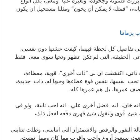
 بررت قسوته وجحوده، وتغيره عليا ومعى، بكل انواع
، “فمثله لا يمكن أن يخون” ومثلنا مستحيل ان يكون
بزماننا
كى تفاصيل كل لحظة فيهما، كيفت عشتها دون نفسى،
اتى الحقيقة، التى لم تكن تظهر وتحيا سوى معه، فقط
اتى، اكتشفت ان لى “ذات أخرى”، قوية، معطاءة،
، تحب نفسها، بنفس قوة عطاءها وحبها له، ذات جديدة،
نصف عمرها، بل هم عمرها كله.
ه خان، انه فضل أخرى علي، انه احب ثانية، ولو فى
اك شئ قوى ولنقول شئ قهرى دفعه لفعل ذلك،
لة النفور والرفض والاشمئزاز التى انتابتنى، وظلت تنتابنى
عود، سيعود أروع واحب واقرب مما كان ومما تمنيت،