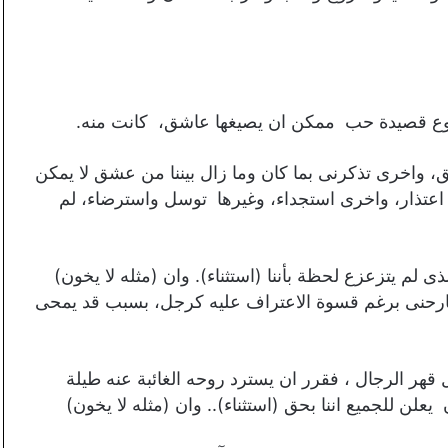
روع قصيدة حب ممكن ان يصيغها عاشق، كانت منه.
ق، واخرى تذكرنى بما كان وما زال بيننا من عشق لا يمكن
اعتذار، واخرى استجداء، وغيرها توسل واسترضاء، لم
 لم يتزعزع لحظة بأننا (استثناء). وان (مثله لا يخون)
ارحنى برغم قسوة الاعتراف عليه كرجل، بسبب قد يمحى
ر الرجال ، فقرر ان يسترد روحه الغائبة عنه طيلة
علن للجميع اننا بحق (استثناء).. وان (مثله لا يخون)