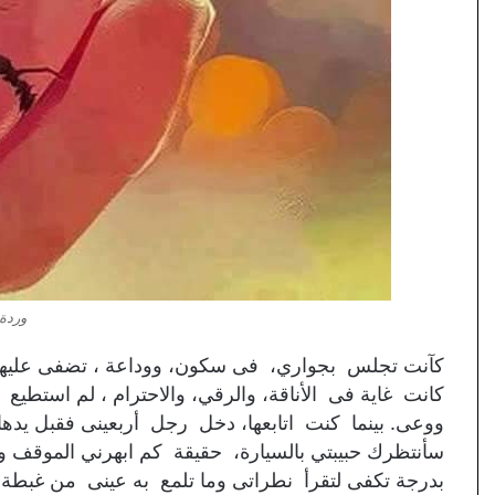
وردة
كآنت تجلس بجواري، فى سكون، ووداعة ، تضفى عليها م
كانت غاية فى الأناقة، والرقي، والاحترام ، لم استطيع
ووعى. بينما كنت اتابعها، دخل رجل أربعينى فقبل يد
سأنتظرك حبيبتي بالسيارة، حقيقة كم ابهرني الموقف
بدرجة تكفى لتقرأ نطراتى وما تلمع به عينى من غبط