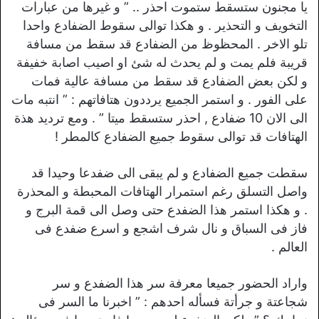
يا مجنون ستسقط ستموت احذر .. ” و غيرها من عبارات
التخويف و التحذير . و هكذا توالى سقوط الضفادع واحدا
تلو الاخر . المحظوظ من الضفادع قد سقط من مسافة
قريبة فلم يمت و لم يحدث له شئ او اصيب اصابة خفيفة
و لكن بعض الضفادع قد سقط من مسافة عالية فمات
على الفور . و استمر الجميع يرددون هتافاتهم : ” انتبه مات
الى الان 10 ضفادع , احذر ستسقط ميتا ” . ومع ترديد هذة
الهتافات قد توالى سقوط جميع الضفادع كالمطر !
سقطت جميع الضفادع و لم يبقى الى ضفدعا وحيدا قد
واصل التسلق رغم استمرار الهتافات المحبطة و المحذرة
. و هكذا استمر هذا الضفدع حتى وصل الى قمة البرج و
فاز فى السباق و نال شرف اشجع و اسرع ضفدع فى
العالم .
واراد الحضور جميعا معرفة سر هذا الضفدع و سر
شجاعتة و جرأتة فسأله احدهم : ” اخبرنا ما السر فى