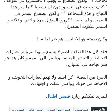
نجاحك ؟ ” ولكن الضفدع لم يجيب ! فاستمروا فى سؤاله :
” كيف نجحت فى التسلق دون ان تسقط ؟ ما سر هذا
النجاح و هذة الشجاعة ؟ ” و لكن الضفدع استمر فى
الصمت و لم يجيب ! كرروا السؤال مرة و اتنين و ثلاثة و
استمر سكوت الضفدع .
وكان صمته هو الاجابة .. هو خير اجابة !!
فقد كان هذا الضفدع اصم لا يسمع و لهذا لم يتأثر بعبارات
الاحباط و التحذير المخيفة وواصل الى القمة و كان هذا هو
سر نجاحه فى السباق .
العبرة من القصة : كن اصما ولا تهتم لعبارات التخويف و
الاحباط من حولك وواصل عملك و اجتهادك .
للمزيد يمكنكم زيارة
قصص اطفال
.
الوسوم
قصة قصيرة
قصص اطفال قصيرة
قصص خيالية
قصص وعبر